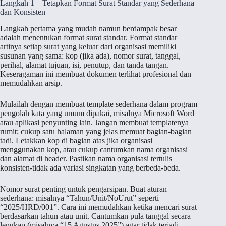
Langkah 1 – Tetapkan Format Surat Standar yang Sederhana
dan Konsisten
Langkah pertama yang mudah namun berdampak besar
adalah menentukan format surat standar. Format standar
artinya setiap surat yang keluar dari organisasi memiliki
susunan yang sama: kop (jika ada), nomor surat, tanggal,
perihal, alamat tujuan, isi, penutup, dan tanda tangan.
Keseragaman ini membuat dokumen terlihat profesional dan
memudahkan arsip.
Mulailah dengan membuat template sederhana dalam program
pengolah kata yang umum dipakai, misalnya Microsoft Word
atau aplikasi penyunting lain. Jangan membuat templatenya
rumit; cukup satu halaman yang jelas memuat bagian-bagian
tadi. Letakkan kop di bagian atas jika organisasi
menggunakan kop, atau cukup cantumkan nama organisasi
dan alamat di header. Pastikan nama organisasi tertulis
konsisten-tidak ada variasi singkatan yang berbeda-beda.
Nomor surat penting untuk pengarsipan. Buat aturan
sederhana: misalnya “Tahun/Unit/NoUrut” seperti
“2025/HRD/001”. Cara ini memudahkan ketika mencari surat
berdasarkan tahun atau unit. Cantumkan pula tanggal secara
lengkap (misalnya “15 Agustus 2025”) agar tidak terjadi