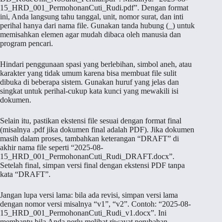
15_HRD_001_PermohonanCuti_Rudi.pdf”. Dengan format
ini, Anda langsung tahu tanggal, unit, nomor surat, dan inti
perihal hanya dari nama file. Gunakan tanda hubung (_) untuk
memisahkan elemen agar mudah dibaca oleh manusia dan
program pencari.
Hindari penggunaan spasi yang berlebihan, simbol aneh, atau
karakter yang tidak umum karena bisa membuat file sulit
dibuka di beberapa sistem. Gunakan huruf yang jelas dan
singkat untuk perihal-cukup kata kunci yang mewakili isi
dokumen.
Selain itu, pastikan ekstensi file sesuai dengan format final
(misalnya .pdf jika dokumen final adalah PDF). Jika dokumen
masih dalam proses, tambahkan keterangan “DRAFT” di
akhir nama file seperti “2025-08-
15_HRD_001_PermohonanCuti_Rudi_DRAFT.docx”.
Setelah final, simpan versi final dengan ekstensi PDF tanpa
kata “DRAFT”.
Jangan lupa versi lama: bila ada revisi, simpan versi lama
dengan nomor versi misalnya “v1”, “v2”. Contoh: “2025-08-
15_HRD_001_PermohonanCuti_Rudi_v1.docx”. Ini
membantu bila Anda perlu melihat riwayat perubahan.