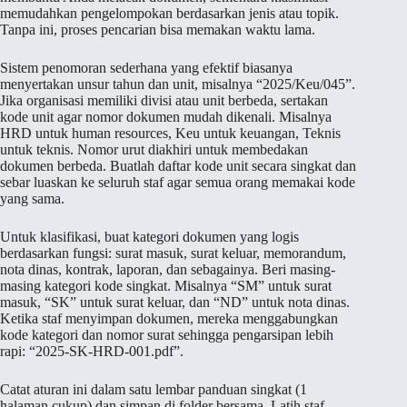
memudahkan pengelompokan berdasarkan jenis atau topik.
Tanpa ini, proses pencarian bisa memakan waktu lama.
Sistem penomoran sederhana yang efektif biasanya
menyertakan unsur tahun dan unit, misalnya “2025/Keu/045”.
Jika organisasi memiliki divisi atau unit berbeda, sertakan
kode unit agar nomor dokumen mudah dikenali. Misalnya
HRD untuk human resources, Keu untuk keuangan, Teknis
untuk teknis. Nomor urut diakhiri untuk membedakan
dokumen berbeda. Buatlah daftar kode unit secara singkat dan
sebar luaskan ke seluruh staf agar semua orang memakai kode
yang sama.
Untuk klasifikasi, buat kategori dokumen yang logis
berdasarkan fungsi: surat masuk, surat keluar, memorandum,
nota dinas, kontrak, laporan, dan sebagainya. Beri masing-
masing kategori kode singkat. Misalnya “SM” untuk surat
masuk, “SK” untuk surat keluar, dan “ND” untuk nota dinas.
Ketika staf menyimpan dokumen, mereka menggabungkan
kode kategori dan nomor surat sehingga pengarsipan lebih
rapi: “2025-SK-HRD-001.pdf”.
Catat aturan ini dalam satu lembar panduan singkat (1
halaman cukup) dan simpan di folder bersama. Latih staf