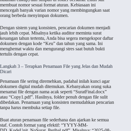
membuat nomor sesuai format aturan. Kebiasaan ini
mencegah banyak varian nomor yang membingungkan saat
orang berbeda menyimpan dokumen.
Dengan sistem yang konsisten, pencarian dokumen menjadi
jauh lebih cepat. Misalnya ketika auditor meminta surat
keuangan tahun tertentu, Anda bisa segera mengekspor daftar
dokumen dengan kode “Keu” dan tahun yang sama. Ini
menghemat waktu dan mengurangi stres saat butuh bukti
tertulis dengan cepat.
Langkah 3 – Terapkan Penamaan File yang Jelas dan Mudah
Dicari
Penamaan file sering diremehkan, padahal inilah kunci agar
dokumen digital mudah ditemukan. Kebanyakan orang suka
menamai file dengan nama acak seperti “SuratFinal.docx”
atau “Copy1.pdf”. Hasilnya, folder penuh dengan file sulit
dibedakan. Penamaan yang konsisten memudahkan pencarian
tanpa harus membuka setiap file.
Buat aturan penamaan file sederhana dan ajarkan ke semua
staf. Contoh format yang efektif: “YYYY-MM-
DD_KodeUnit_NoSurat_Perihal.pdf”. Misalnya: “2025-08-