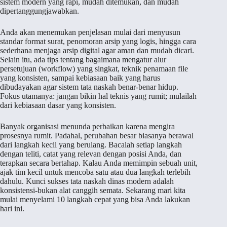
sistem modern yang rapi, mudah ditemukan, dan mudah
dipertanggungjawabkan.
Anda akan menemukan penjelasan mulai dari menyusun
standar format surat, penomoran arsip yang logis, hingga cara
sederhana menjaga arsip digital agar aman dan mudah dicari.
Selain itu, ada tips tentang bagaimana mengatur alur
persetujuan (workflow) yang singkat, teknik penamaan file
yang konsisten, sampai kebiasaan baik yang harus
dibudayakan agar sistem tata naskah benar-benar hidup.
Fokus utamanya: jangan bikin hal teknis yang rumit; mulailah
dari kebiasaan dasar yang konsisten.
Banyak organisasi menunda perbaikan karena mengira
prosesnya rumit. Padahal, perubahan besar biasanya berawal
dari langkah kecil yang berulang. Bacalah setiap langkah
dengan teliti, catat yang relevan dengan posisi Anda, dan
terapkan secara bertahap. Kalau Anda memimpin sebuah unit,
ajak tim kecil untuk mencoba satu atau dua langkah terlebih
dahulu. Kunci sukses tata naskah dinas modern adalah
konsistensi-bukan alat canggih semata. Sekarang mari kita
mulai menyelami 10 langkah cepat yang bisa Anda lakukan
hari ini.