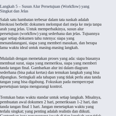
Langkah 5 – Susun Alur Persetujuan (Workflow) yang
Singkat dan Jelas
Salah satu hambatan terbesar dalam tata naskah adalah
birokrasi berbelit: dokumen melompat dari meja ke meja tanpa
arah yang jelas. Untuk memperbaikinya, susun alur
persetujuan (workflow) yang sederhana dan jelas. Tujuannya
agar setiap dokumen tahu rutenya: siapa yang
menandatangani, siapa yang memberi masukan, dan berapa
lama waktu ideal untuk masing-masing langkah.
Mulailah dengan memetakan proses yang ada: siapa biasanya
membuat surat, siapa yang memeriksa, siapa yang memberi
tanda tangan final. Gambarkan alur ini dalam diagram
sederhana (bisa pakai kertas) dan temukan langkah yang bisa
dipangkas. Seringkali ada tahapan yang tidak perlu atau tanda
tangan yang bisa digabung. Fokuskan pada mempercepat
persetujuan tanpa mengurangi kontrol.
Tentukan batas waktu standar untuk setiap langkah. Misalnya,
pembuatan awal dokumen 2 hari, pemeriksaan 1-2 hari, dan
tanda tangan final 1 hari. Jangan menetapkan waktu yang
terlalu singkat; yang penting adalah realistis dan diikuti.
Cantumkan juga penanggung jawab di tiap langkah agar tidak