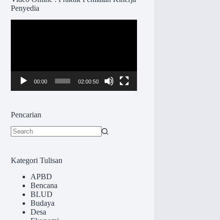
Penyedia
Pemutar
Video
00:00
02:00:50
Pencarian
No
results
Kategori Tulisan
APBD
Bencana
BLUD
Budaya
Desa