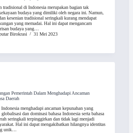
n tradisional di Indonesia merupakan bagian tak
 kekayaan budaya yang dimiliki oleh negara ini. Namun,
dan kesenian tradisional seringkali kurang mendapat
ukungan yang memadai. Hal ini dapat mengancam
arisan budaya yang…
utar Birokrasi
31 Mei 2023
ungan Pemerintah Dalam Menghadapi Ancaman
sa Daerah
i Indonesia menghadapi ancaman kepunahan yang
a globalisasi dan dominasi bahasa Indonesia serta bahasa
rah seringkali terpinggirkan dan tidak lagi menjadi
arakat. Hal ini dapat mengakibatkan hilangnya identitas
ng unik…