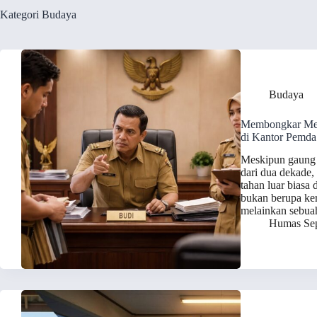
Kategori
Budaya
Budaya
Membongkar Men
di Kantor Pemda
Meskipun gaung 
dari dua dekade,
tahan luar biasa 
bukan berupa ker
melainkan sebua
Humas Sep