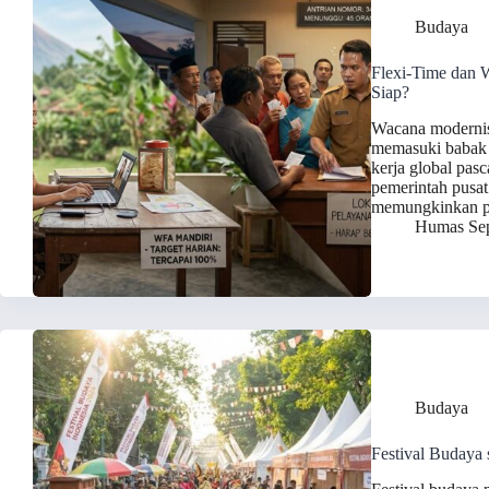
Budaya
Flexi-Time dan 
Siap?
Wacana modernisa
memasuki babak b
kerja global pasc
pemerintah pusat
memungkinkan pen
Humas Sep
Budaya
Festival Budaya