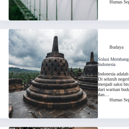
Humas Sep
Budaya
Solusi Membangu
Indonesia
Indonesia adalah
Di seluruh negeri
menjadi saksi bi
dari warisan bud
dan…
Humas Sep