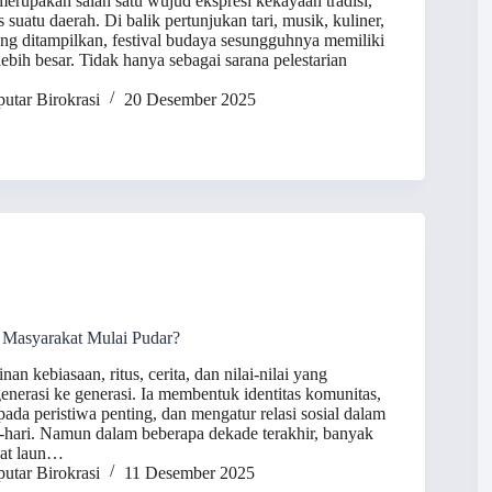
merupakan salah satu wujud ekspresi kekayaan tradisi,
as suatu daerah. Di balik pertunjukan tari, musik, kuliner,
yang ditampilkan, festival budaya sesungguhnya memiliki
ebih besar. Tidak hanya sebagai sarana pelestarian
utar Birokrasi
20 Desember 2025
 Masyarakat Mulai Pudar?
inan kebiasaan, ritus, cerita, dan nilai-nilai yang
generasi ke generasi. Ia membentuk identitas komunitas,
da peristiwa penting, dan mengatur relasi sosial dalam
-hari. Namun dalam beberapa dekade terakhir, banyak
bat laun…
utar Birokrasi
11 Desember 2025