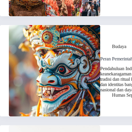
Budaya
Peran Pemerinta
Pendahuluan Ind
keanekaragaman b
tradisi dan ritu
dan identitas ba
nasional dan da
Humas Sep