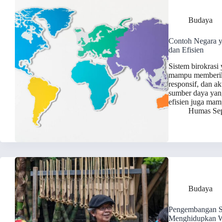
Budaya
Contoh Negara ya
dan Efisien
Sistem birokrasi 
mampu memberika
responsif, dan 
sumber daya yang
efisien juga ma
Humas Sep
Budaya
Pengembangan Se
Menghidupkan W