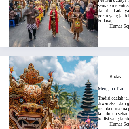
Festival budaya 
seni, dan identit
dan ritual adat 
peran yang jauh l
budaya,…
Humas Sep
Budaya
Mengapa Tradisi
Tradisi adalah jal
diwariskan dari 
memberi makna pa
kehidupan sehari
tradisi yang lam
Humas Sep