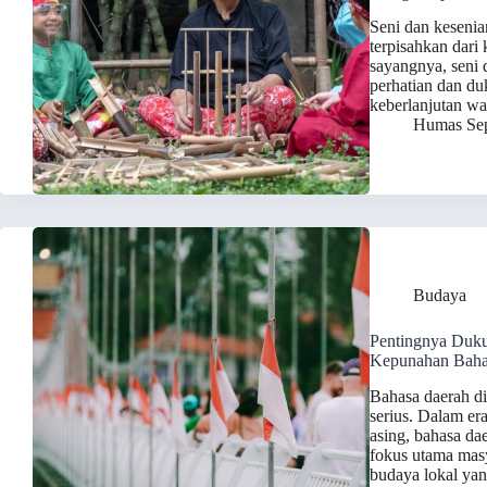
Seni dan kesenia
terpisahkan dari
sayangnya, seni 
perhatian dan d
keberlanjutan w
Humas Sep
Budaya
Pentingnya Duk
Kepunahan Baha
Bahasa daerah d
serius. Dalam er
asing, bahasa dae
fokus utama masy
budaya lokal ya