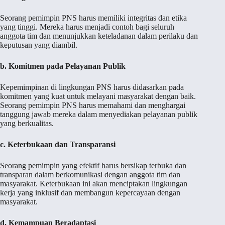
Seorang pemimpin PNS harus memiliki integritas dan etika
yang tinggi. Mereka harus menjadi contoh bagi seluruh
anggota tim dan menunjukkan keteladanan dalam perilaku dan
keputusan yang diambil.
b. Komitmen pada Pelayanan Publik
Kepemimpinan di lingkungan PNS harus didasarkan pada
komitmen yang kuat untuk melayani masyarakat dengan baik.
Seorang pemimpin PNS harus memahami dan menghargai
tanggung jawab mereka dalam menyediakan pelayanan publik
yang berkualitas.
c. Keterbukaan dan Transparansi
Seorang pemimpin yang efektif harus bersikap terbuka dan
transparan dalam berkomunikasi dengan anggota tim dan
masyarakat. Keterbukaan ini akan menciptakan lingkungan
kerja yang inklusif dan membangun kepercayaan dengan
masyarakat.
d. Kemampuan Beradaptasi