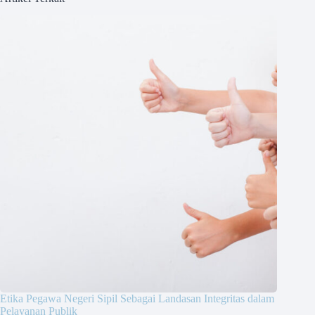
Etika Pegawa Negeri Sipil Sebagai Landasan Integritas dalam
Pelayanan Publik