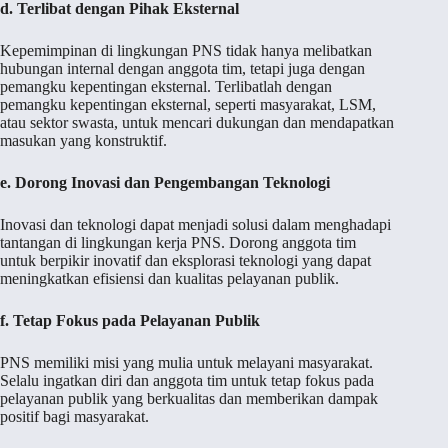
d. Terlibat dengan Pihak Eksternal
Kepemimpinan di lingkungan PNS tidak hanya melibatkan
hubungan internal dengan anggota tim, tetapi juga dengan
pemangku kepentingan eksternal. Terlibatlah dengan
pemangku kepentingan eksternal, seperti masyarakat, LSM,
atau sektor swasta, untuk mencari dukungan dan mendapatkan
masukan yang konstruktif.
e. Dorong Inovasi dan Pengembangan Teknologi
Inovasi dan teknologi dapat menjadi solusi dalam menghadapi
tantangan di lingkungan kerja PNS. Dorong anggota tim
untuk berpikir inovatif dan eksplorasi teknologi yang dapat
meningkatkan efisiensi dan kualitas pelayanan publik.
f. Tetap Fokus pada Pelayanan Publik
PNS memiliki misi yang mulia untuk melayani masyarakat.
Selalu ingatkan diri dan anggota tim untuk tetap fokus pada
pelayanan publik yang berkualitas dan memberikan dampak
positif bagi masyarakat.