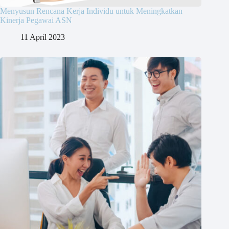
Menyusun Rencana Kerja Individu untuk Meningkatkan
Kinerja Pegawai ASN
11 April 2023