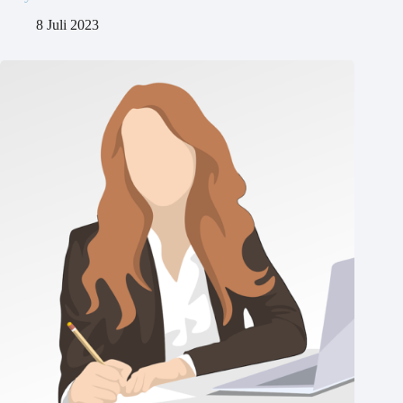
8 Juli 2023