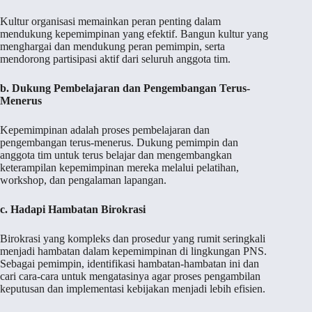
Kultur organisasi memainkan peran penting dalam
mendukung kepemimpinan yang efektif. Bangun kultur yang
menghargai dan mendukung peran pemimpin, serta
mendorong partisipasi aktif dari seluruh anggota tim.
b. Dukung Pembelajaran dan Pengembangan Terus-
Menerus
Kepemimpinan adalah proses pembelajaran dan
pengembangan terus-menerus. Dukung pemimpin dan
anggota tim untuk terus belajar dan mengembangkan
keterampilan kepemimpinan mereka melalui pelatihan,
workshop, dan pengalaman lapangan.
c. Hadapi Hambatan Birokrasi
Birokrasi yang kompleks dan prosedur yang rumit seringkali
menjadi hambatan dalam kepemimpinan di lingkungan PNS.
Sebagai pemimpin, identifikasi hambatan-hambatan ini dan
cari cara-cara untuk mengatasinya agar proses pengambilan
keputusan dan implementasi kebijakan menjadi lebih efisien.