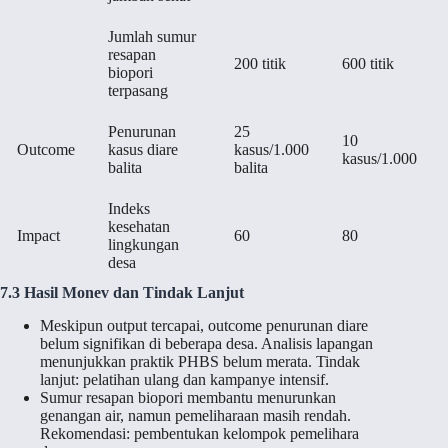
Jumlah sumur
resapan
200 titik
600 titik
biopori
terpasang
Penurunan
25
10
Outcome
kasus diare
kasus/1.000
kasus/1.000
balita
balita
Indeks
kesehatan
Impact
60
80
lingkungan
desa
7.3 Hasil Monev dan Tindak Lanjut
Meskipun output tercapai, outcome penurunan diare
belum signifikan di beberapa desa. Analisis lapangan
menunjukkan praktik PHBS belum merata. Tindak
lanjut: pelatihan ulang dan kampanye intensif.
Sumur resapan biopori membantu menurunkan
genangan air, namun pemeliharaan masih rendah.
Rekomendasi: pembentukan kelompok pemelihara