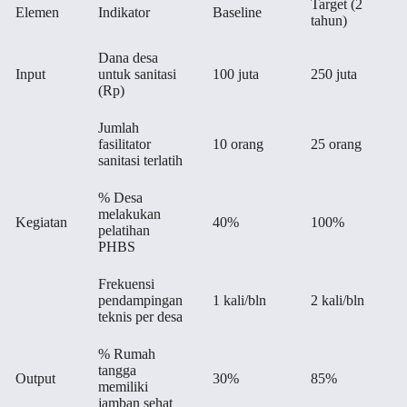
Target (2
Elemen
Indikator
Baseline
tahun)
Dana desa
Input
untuk sanitasi
100 juta
250 juta
(Rp)
Jumlah
fasilitator
10 orang
25 orang
sanitasi terlatih
% Desa
melakukan
Kegiatan
40%
100%
pelatihan
PHBS
Frekuensi
pendampingan
1 kali/bln
2 kali/bln
teknis per desa
% Rumah
tangga
Output
30%
85%
memiliki
jamban sehat