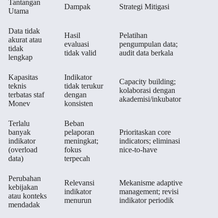
Tantangan
Dampak
Strategi Mitigasi
Utama
Data tidak
Hasil
Pelatihan
akurat atau
evaluasi
pengumpulan data;
tidak
tidak valid
audit data berkala
lengkap
Kapasitas
Indikator
Capacity building;
teknis
tidak terukur
kolaborasi dengan
terbatas staf
dengan
akademisi/inkubator
Monev
konsisten
Terlalu
Beban
banyak
pelaporan
Prioritaskan core
indikator
meningkat;
indicators; eliminasi
(overload
fokus
nice-to-have
data)
terpecah
Perubahan
Relevansi
Mekanisme adaptive
kebijakan
indikator
management; revisi
atau konteks
menurun
indikator periodik
mendadak