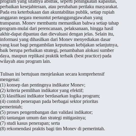
program yang sifatnya abstrak, seperti peningkatan kapasitas,
perbaikan kesejahteraan, atau perubahan perilaku masyarakat.
Pada era keterbukaan dan akuntabilitas publik, setiap rupiah
anggaran negara menuntut pertanggungjawaban yang
transparan. Monev membantu memastikan bahwa setiap tahap
program-mulai dari perencanaan, pelaksanaan, hingga hasil
akhir-dapat dipantau dan dievaluasi dengan jelas. Selain itu,
informasi yang dihasilkan dari Monev menyediakan dasar
yang kuat bagi pengambilan keputusan kebijakan selanjutnya,
baik berupa perbaikan strategi, penambahan alokasi sumber
daya, maupun replikasi praktik terbaik (best practice) pada
wilayah atau program lain.
Tulisan ini bertujuan menjelaskan secara komprehensif
mengenai:
(1) konsep dan pentingnya indikator Monev;
(2) kriteria pemilihan indikator yang efektif;
(3) klasifikasi indikator berdasarkan logika program;
(4) contoh penerapan pada berbagai sektor prioritas
pemerintah;
(5) proses pengembangan dan validasi indikator;
(6) tantangan umum dan strategi mitigasinya;
(7) studi kasus penerapan; serta
(8) rekomendasi praktis bagi tim Monev di pemerintah.