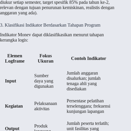
diukur setiap semester, target spesifik 85% pada tahun ke-2,
relevan dengan tujuan penurunan kemiskinan, realistis dengan
anggaran yang ada).
3. Klasifikasi Indikator Berdasarkan Tahapan Program
Indikator Monev dapat diklasifikasikan menurut tahapan
kerangka logis:
Elemen
Fokus
Contoh Indikator
Logframe
Ukuran
Jumlah anggaran
Sumber
disalurkan; jumlah
Input
daya yang
tenaga ahli yang
digunakan
disediakan
Persentase pelatihan
Pelaksanaan
Kegiatan
terselenggara; frekuensi
aktivitas
kunjungan lapangan
Jumlah peserta terlatih;
Produk
Output
unit fasilitas yang