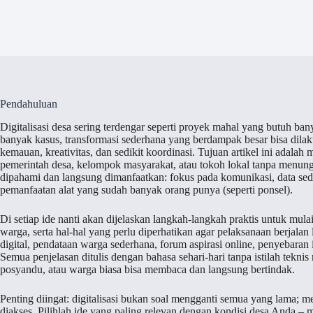
Pendahuluan
Digitalisasi desa sering terdengar seperti proyek mahal yang butuh ba
banyak kasus, transformasi sederhana yang berdampak besar bisa dilak
kemauan, kreativitas, dan sedikit koordinasi. Tujuan artikel ini adalah
pemerintah desa, kelompok masyarakat, atau tokoh lokal tanpa menun
dipahami dan langsung dimanfaatkan: fokus pada komunikasi, data se
pemanfaatan alat yang sudah banyak orang punya (seperti ponsel).
Di setiap ide nanti akan dijelaskan langkah-langkah praktis untuk mula
warga, serta hal-hal yang perlu diperhatikan agar pelaksanaan berjala
digital, pendataan warga sederhana, forum aspirasi online, penyebaran 
Semua penjelasan ditulis dengan bahasa sehari-hari tanpa istilah teknis
posyandu, atau warga biasa bisa membaca dan langsung bertindak.
Penting diingat: digitalisasi bukan soal mengganti semua yang lama; 
diakses. Pilihlah ide yang paling relevan dengan kondisi desa Anda 