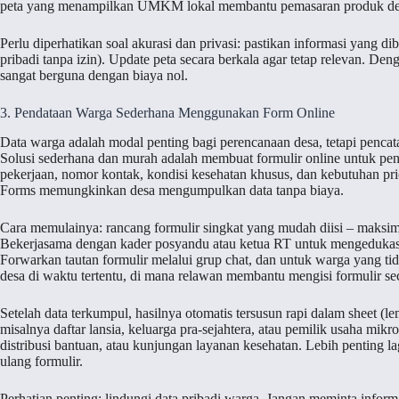
peta yang menampilkan UMKM lokal membantu pemasaran produk desa
Perlu diperhatikan soal akurasi dan privasi: pastikan informasi yang
pribadi tanpa izin). Update peta secara berkala agar tetap relevan. Den
sangat berguna dengan biaya nol.
3. Pendataan Warga Sederhana Menggunakan Form Online
Data warga adalah modal penting bagi perencanaan desa, tetapi penca
Solusi sederhana dan murah adalah membuat formulir online untuk pen
pekerjaan, nomor kontak, kondisi kesehatan khusus, dan kebutuhan prio
Forms memungkinkan desa mengumpulkan data tanpa biaya.
Cara memulainya: rancang formulir singkat yang mudah diisi – maksi
Bekerjasama dengan kader posyandu atau ketua RT untuk mengedukasi w
Forwarkan tautan formulir melalui grup chat, dan untuk warga yang tid
desa di waktu tertentu, di mana relawan membantu mengisi formulir sec
Setelah data terkumpul, hasilnya otomatis tersusun rapi dalam sheet (l
misalnya daftar lansia, keluarga pra-sejahtera, atau pemilik usaha mik
distribusi bantuan, atau kunjungan layanan kesehatan. Lebih penting l
ulang formulir.
Perhatian penting: lindungi data pribadi warga. Jangan meminta informas