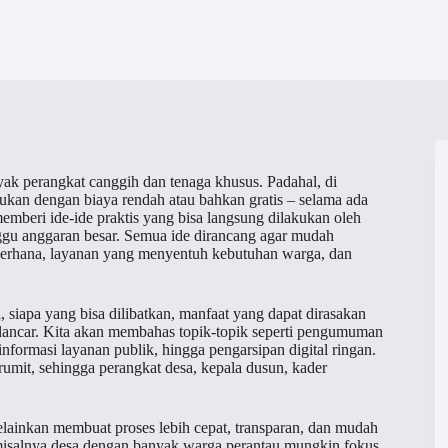
nyak perangkat canggih dan tenaga khusus. Padahal, di
ukan dengan biaya rendah atau bahkan gratis – selama ada
 memberi ide-ide praktis yang bisa langsung dilakukan oleh
ggu anggaran besar. Semua ide dirancang agar mudah
derhana, layanan yang menyentuh kebutuhan warga, dan
i, siapa yang bisa dilibatkan, manfaat yang dapat dirasakan
n lancar. Kita akan membahas topik-topik seperti pengumuman
informasi layanan publik, hingga pengarsipan digital ringan.
 rumit, sehingga perangkat desa, kepala dusun, kader
melainkan membuat proses lebih cepat, transparan, dan mudah
– misalnya desa dengan banyak warga perantau mungkin fokus