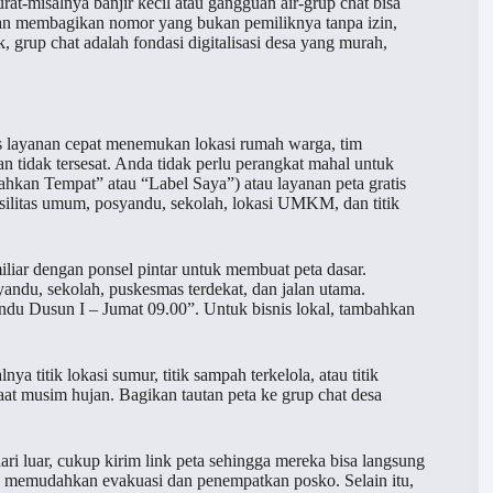
at-misalnya banjir kecil atau gangguan air-grup chat bisa
ngan membagikan nomor yang bukan pemiliknya tanpa izin,
, grup chat adalah fondasi digitalisasi desa yang murah,
s layanan cepat menemukan lokasi rumah warga, tim
 tidak tersesat. Anda tidak perlu perangkat mahal untuk
hkan Tempat” atau “Label Saya”) atau layanan peta gratis
asilitas umum, posyandu, sekolah, lokasi UMKM, dan titik
iliar dengan ponsel pintar untuk membuat peta dasar.
yandu, sekolah, puskesmas terdekat, dan jalan utama.
andu Dusun I – Jumat 09.00”. Untuk bisnis lokal, tambahkan
a titik lokasi sumur, titik sampah terkelola, atau titik
aat musim hujan. Bagikan tautan peta ke grup chat desa
dari luar, cukup kirim link peta sehingga mereka bisa langsung
an memudahkan evakuasi dan penempatkan posko. Selain itu,