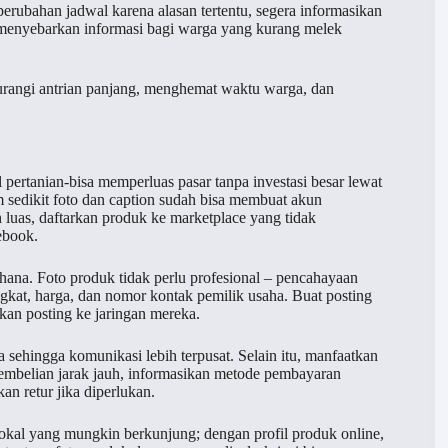
perubahan jadwal karena alasan tertentu, segera informasikan
 menyebarkan informasi bagi warga yang kurang melek
urangi antrian panjang, menghemat waktu warga, dan
pertanian-bisa memperluas pasar tanpa investasi besar lewat
 sedikit foto dan caption sudah bisa membuat akun
 luas, daftarkan produk ke marketplace yang tidak
ebook.
hana. Foto produk tidak perlu profesional – pencahayaan
gkat, harga, dan nomor kontak pemilik usaha. Buat posting
kan posting ke jaringan mereka.
 sehingga komunikasi lebih terpusat. Selain itu, manfaatkan
pembelian jarak jauh, informasikan metode pembayaran
an retur jika diperlukan.
lokal yang mungkin berkunjung; dengan profil produk online,