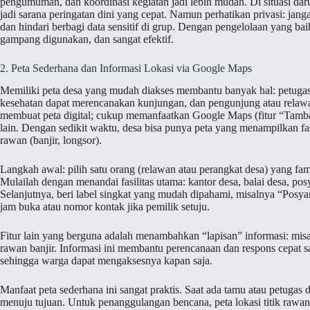
pengumuman, dan koordinasi kegiatan jadi lebih mudah. Di situasi darur
jadi sarana peringatan dini yang cepat. Namun perhatikan privasi: ja
dan hindari berbagi data sensitif di grup. Dengan pengelolaan yang baik
gampang digunakan, dan sangat efektif.
2. Peta Sederhana dan Informasi Lokasi via Google Maps
Memiliki peta desa yang mudah diakses membantu banyak hal: petuga
kesehatan dapat merencanakan kunjungan, dan pengunjung atau relawan
membuat peta digital; cukup memanfaatkan Google Maps (fitur “Tamba
lain. Dengan sedikit waktu, desa bisa punya peta yang menampilkan f
rawan (banjir, longsor).
Langkah awal: pilih satu orang (relawan atau perangkat desa) yang fam
Mulailah dengan menandai fasilitas utama: kantor desa, balai desa, pos
Selanjutnya, beri label singkat yang mudah dipahami, misalnya “Posy
jam buka atau nomor kontak jika pemilik setuju.
Fitur lain yang berguna adalah menambahkan “lapisan” informasi: misalny
rawan banjir. Informasi ini membantu perencanaan dan respons cepat s
sehingga warga dapat mengaksesnya kapan saja.
Manfaat peta sederhana ini sangat praktis. Saat ada tamu atau petugas 
menuju tujuan. Untuk penanggulangan bencana, peta lokasi titik raw