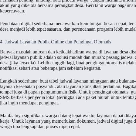
akun yang dikelola bersama perangkat desa. Beri tahu warga bagaiman
kepercayaan.
Pendataan digital sederhana menawarkan keuntungan besar: cepat, terst
desa menjadi lebih tepat sasaran, dan perencanaan program lebih mudah
4. Jadwal Layanan Publik Online dan Pengingat Otomatis
Banyak masalah antrean dan ketidakhadiran warga di layanan desa dise
jadwal layanan publik adalah solusi mudah dan murah: pasang jadwal di
desa (jika tersedia). Lebih canggih lagi, buat pengingat otomatis mela
notifikasi sehari atau beberapa jam sebelum kegiatan.
Langkah sederhana: buat tabel jadwal layanan mingguan atau bulanan
layanan kesehatan posyandu, atau layanan konsultasi pertanian. Bagik
tempel juga di papan pengumuman fisik. Untuk pengingat otomatis, gu
SMS berbasis penyedia lokal (seringkali ada paket murah untuk lembag
jika ingin mendapat pengingat.
Manfaatnya signifikan: warga datang tepat waktu, layanan dapat dilayan
kerja. Untuk layanan yang memerlukan dokumen, jadwal digital juga d
warga tiba lengkap dan proses dipercepat.