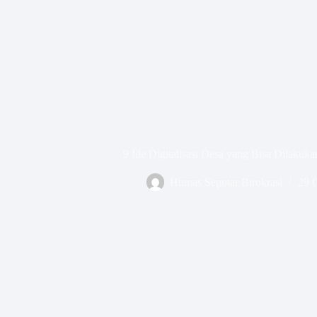
9 Ide Digitalisasi Desa yang Bisa Dilakuk
Humas Seputar Birokrasi
29 