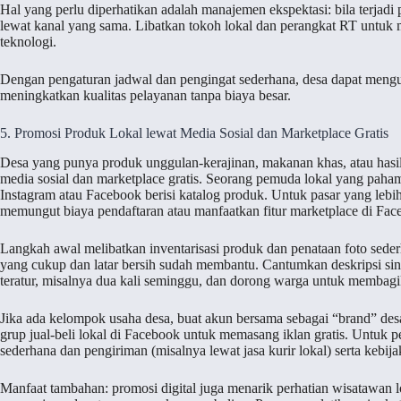
Hal yang perlu diperhatikan adalah manajemen ekspektasi: bila terjadi 
lewat kanal yang sama. Libatkan tokoh lokal dan perangkat RT untuk
teknologi.
Dengan pengaturan jadwal dan pengingat sederhana, desa dapat meng
meningkatkan kualitas pelayanan tanpa biaya besar.
5. Promosi Produk Lokal lewat Media Sosial dan Marketplace Gratis
Desa yang punya produk unggulan-kerajinan, makanan khas, atau hasil 
media sosial dan marketplace gratis. Seorang pemuda lokal yang paham
Instagram atau Facebook berisi katalog produk. Untuk pasar yang lebih
memungut biaya pendaftaran atau manfaatkan fitur marketplace di Fac
Langkah awal melibatkan inventarisasi produk dan penataan foto seder
yang cukup dan latar bersih sudah membantu. Cantumkan deskripsi sin
teratur, misalnya dua kali seminggu, dan dorong warga untuk membagi
Jika ada kelompok usaha desa, buat akun bersama sebagai “brand” desa
grup jual-beli lokal di Facebook untuk memasang iklan gratis. Untuk 
sederhana dan pengiriman (misalnya lewat jasa kurir lokal) serta kebijak
Manfaat tambahan: promosi digital juga menarik perhatian wisatawan 