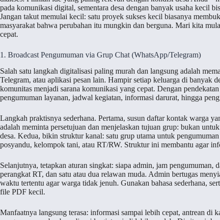
pada komunikasi digital, sementara desa dengan banyak usaha kecil bi
Jangan takut memulai kecil: satu proyek sukses kecil biasanya membu
masyarakat bahwa perubahan itu mungkin dan berguna. Mari kita mul
cepat.
1. Broadcast Pengumuman via Grup Chat (WhatsApp/Telegram)
Salah satu langkah digitalisasi paling murah dan langsung adalah me
Telegram, atau aplikasi pesan lain. Hampir setiap keluarga di banyak d
komunitas menjadi sarana komunikasi yang cepat. Dengan pendekatan te
pengumuman layanan, jadwal kegiatan, informasi darurat, hingga peng
Langkah praktisnya sederhana. Pertama, susun daftar kontak warga y
adalah meminta persetujuan dan menjelaskan tujuan grup: bukan untuk
desa. Kedua, bikin struktur kanal: satu grup utama untuk pengumuman 
posyandu, kelompok tani, atau RT/RW. Struktur ini membantu agar infor
Selanjutnya, tetapkan aturan singkat: siapa admin, jam pengumuman, dan 
perangkat RT, dan satu atau dua relawan muda. Admin bertugas meny
waktu tertentu agar warga tidak jenuh. Gunakan bahasa sederhana, serta
file PDF kecil.
Manfaatnya langsung terasa: informasi sampai lebih cepat, antrean di 