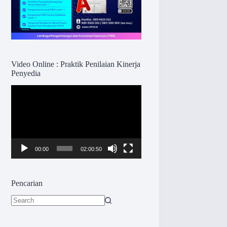
Video Online : Praktik Penilaian Kinerja
Penyedia
Pemutar
Video
00:00
02:00:50
Pencarian
No
results