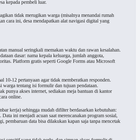
 kepada pembeli luar.
 dibagikan tidak merugikan warga (misalnya menandai rumah
gan cara ini, desa mendapatkan alat navigasi digital yang
tatan manual seringkali memakan waktu dan rawan kesalahan.
dataan dasar: nama kepala keluarga, jumlah anggota,
ritas. Platform gratis seperti Google Forms atau Microsoft
mal 10-12 pertanyaan agar tidak memberatkan responden.
arga tentang isi formulir dan tujuan pendataan.
ak punya akses internet, sediakan meja bantuan di kantor
ara online.
embar kerja) sehingga mudah difilter berdasarkan kebutuhan:
ro. Data ini menjadi acuan saat merencanakan program sosial,
agi, pembaruan data bisa dilakukan kapan saja tanpa mencetak
i sensitif yang tidak perlu, dan simpan akses formulir di