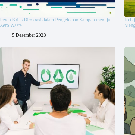
Peran Kritis Birokrasi dalam Pengelolaan Sampah menuju
Kebij
Zero Waste
Meng
5 Desember 2023