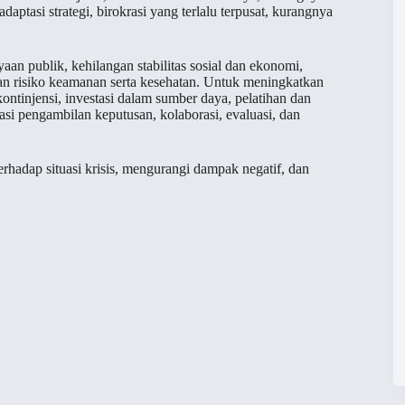
ptasi strategi, birokrasi yang terlalu terpusat, kurangnya
n publik, kehilangan stabilitas sosial dan ekonomi,
an risiko keamanan serta kesehatan. Untuk meningkatkan
ntinjensi, investasi dalam sumber daya, pelatihan dan
sasi pengambilan keputusan, kolaborasi, evaluasi, dan
rhadap situasi krisis, mengurangi dampak negatif, dan