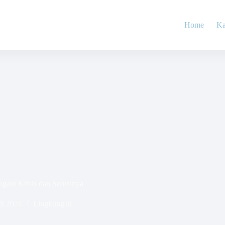
Home
Ka
ani Krisis dan Solusinya
li 2024
Lingkungan