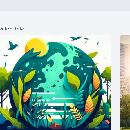
Artikel Terkait