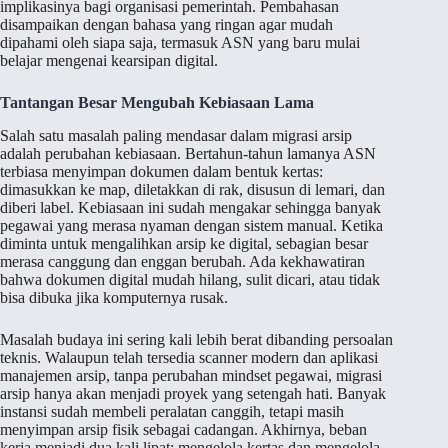
implikasinya bagi organisasi pemerintah. Pembahasan
disampaikan dengan bahasa yang ringan agar mudah
dipahami oleh siapa saja, termasuk ASN yang baru mulai
belajar mengenai kearsipan digital.
Tantangan Besar Mengubah Kebiasaan Lama
Salah satu masalah paling mendasar dalam migrasi arsip
adalah perubahan kebiasaan. Bertahun-tahun lamanya ASN
terbiasa menyimpan dokumen dalam bentuk kertas:
dimasukkan ke map, diletakkan di rak, disusun di lemari, dan
diberi label. Kebiasaan ini sudah mengakar sehingga banyak
pegawai yang merasa nyaman dengan sistem manual. Ketika
diminta untuk mengalihkan arsip ke digital, sebagian besar
merasa canggung dan enggan berubah. Ada kekhawatiran
bahwa dokumen digital mudah hilang, sulit dicari, atau tidak
bisa dibuka jika komputernya rusak.
Masalah budaya ini sering kali lebih berat dibanding persoalan
teknis. Walaupun telah tersedia scanner modern dan aplikasi
manajemen arsip, tanpa perubahan mindset pegawai, migrasi
arsip hanya akan menjadi proyek yang setengah hati. Banyak
instansi sudah membeli peralatan canggih, tetapi masih
menyimpan arsip fisik sebagai cadangan. Akhirnya, beban
kerja menjadi dua kali lipat: mengelola kertas dan mengelola