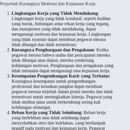
Penyebab Kurangnya Motivasi dan Kepuasan Kerja
Lingkungan Kerja yang Tidak Mendukung
:
Lingkungan kerja yang tidak kondusif, seperti fasilitas
yang buruk, hubungan antar rekan kerja yang tegang,
dan manajemen yang tidak mendukung, dapat
mengurangi motivasi dan kepuasan kerja. Lingkungan
yang tidak nyaman dapat membuat pegawai merasa
tidak dihargai dan tidak termotivasi.
Kurangnya Penghargaan dan Pengakuan
: Ketika
pegawai merasa bahwa usaha dan pencapaian mereka
tidak dihargai atau diakui, mereka cenderung
kehilangan motivasi. Penghargaan dan pengakuan yang
tidak memadai dapat mengurangi rasa kepuasan kerja.
Kesempatan Pengembangan Karir yang Terbatas
:
Kurangnya kesempatan untuk pengembangan
profesional dan kenaikan pangkat dapat membuat
pegawai merasa terjebak dalam posisi mereka dan tidak
termotivasi untuk meningkatkan kinerja. Pegawai yang
tidak melihat jalan untuk berkembang sering kali
kehilangan semangat.
Beban Kerja yang Tidak Seimbang
: Beban kerja
yang berlebihan atau tidak seimbang dapat
menyebabkan stres dan kelelahan, yang berdampak
negatif pada motivasi dan kepuasan kerja. Pegawai