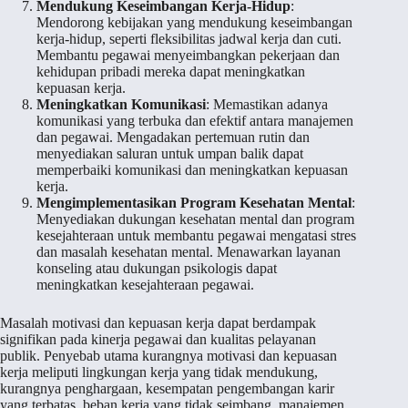
Mendukung Keseimbangan Kerja-Hidup
:
Mendorong kebijakan yang mendukung keseimbangan
kerja-hidup, seperti fleksibilitas jadwal kerja dan cuti.
Membantu pegawai menyeimbangkan pekerjaan dan
kehidupan pribadi mereka dapat meningkatkan
kepuasan kerja.
Meningkatkan Komunikasi
: Memastikan adanya
komunikasi yang terbuka dan efektif antara manajemen
dan pegawai. Mengadakan pertemuan rutin dan
menyediakan saluran untuk umpan balik dapat
memperbaiki komunikasi dan meningkatkan kepuasan
kerja.
Mengimplementasikan Program Kesehatan Mental
:
Menyediakan dukungan kesehatan mental dan program
kesejahteraan untuk membantu pegawai mengatasi stres
dan masalah kesehatan mental. Menawarkan layanan
konseling atau dukungan psikologis dapat
meningkatkan kesejahteraan pegawai.
Masalah motivasi dan kepuasan kerja dapat berdampak
signifikan pada kinerja pegawai dan kualitas pelayanan
publik. Penyebab utama kurangnya motivasi dan kepuasan
kerja meliputi lingkungan kerja yang tidak mendukung,
kurangnya penghargaan, kesempatan pengembangan karir
yang terbatas, beban kerja yang tidak seimbang, manajemen