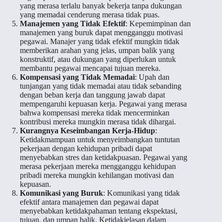
yang merasa terlalu banyak bekerja tanpa dukungan
yang memadai cenderung merasa tidak puas.
Manajemen yang Tidak Efektif
: Kepemimpinan dan
manajemen yang buruk dapat mengganggu motivasi
pegawai. Manajer yang tidak efektif mungkin tidak
memberikan arahan yang jelas, umpan balik yang
konstruktif, atau dukungan yang diperlukan untuk
membantu pegawai mencapai tujuan mereka.
Kompensasi yang Tidak Memadai
: Upah dan
tunjangan yang tidak memadai atau tidak sebanding
dengan beban kerja dan tanggung jawab dapat
mempengaruhi kepuasan kerja. Pegawai yang merasa
bahwa kompensasi mereka tidak mencerminkan
kontribusi mereka mungkin merasa tidak dihargai.
Kurangnya Keseimbangan Kerja-Hidup
:
Ketidakmampuan untuk menyeimbangkan tuntutan
pekerjaan dengan kehidupan pribadi dapat
menyebabkan stres dan ketidakpuasan. Pegawai yang
merasa pekerjaan mereka mengganggu kehidupan
pribadi mereka mungkin kehilangan motivasi dan
kepuasan.
Komunikasi yang Buruk
: Komunikasi yang tidak
efektif antara manajemen dan pegawai dapat
menyebabkan ketidakpahaman tentang ekspektasi,
tujuan, dan umpan balik. Ketidakjelasan dalam