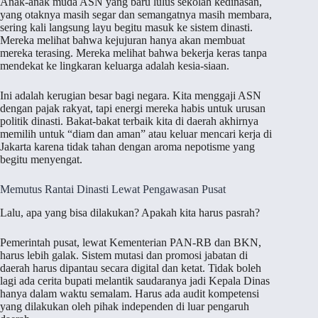
Anak-anak muda ASN yang baru lulus sekolah kedinasan,
yang otaknya masih segar dan semangatnya masih membara,
sering kali langsung layu begitu masuk ke sistem dinasti.
Mereka melihat bahwa kejujuran hanya akan membuat
mereka terasing. Mereka melihat bahwa bekerja keras tanpa
mendekat ke lingkaran keluarga adalah kesia-siaan.
Ini adalah kerugian besar bagi negara. Kita menggaji ASN
dengan pajak rakyat, tapi energi mereka habis untuk urusan
politik dinasti. Bakat-bakat terbaik kita di daerah akhirnya
memilih untuk “diam dan aman” atau keluar mencari kerja di
Jakarta karena tidak tahan dengan aroma nepotisme yang
begitu menyengat.
Memutus Rantai Dinasti Lewat Pengawasan Pusat
Lalu, apa yang bisa dilakukan? Apakah kita harus pasrah?
Pemerintah pusat, lewat Kementerian PAN-RB dan BKN,
harus lebih galak. Sistem mutasi dan promosi jabatan di
daerah harus dipantau secara digital dan ketat. Tidak boleh
lagi ada cerita bupati melantik saudaranya jadi Kepala Dinas
hanya dalam waktu semalam. Harus ada audit kompetensi
yang dilakukan oleh pihak independen di luar pengaruh