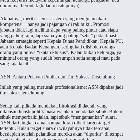
nuraninya berontak (kalau masih punya).
Akibatnya, merit sistem—sistem yang mengutamakan
kompetensi—hanya jadi pajangan di rak buku. Promosi
jabatan tidak lagi melihat siapa yang paling pintar atau siapa
yang paling rajin, tapi siapa yang paling “setia” pada dinasti.
Jabatan strategis seperti Kepala Dinas Pendidikan, Kepala PU,
atau Kepala Badan Keuangan, sering kali diisi oleh orang-
orang yang punya “ikatan khusus”. Kalau bukan keluarga, ya
minimal orang yang sudah bersumpah setia sampai mati pada
sang raja kecil.
ASN: Antara Pelayan Publik dan Tim Sukses Terselubung
Inilah yang paling merusak profesionalisme: ASN dipaksa jadi
tim sukses terselubung.
Setiap kali pilkada mendekat, birokrasi di daerah yang
dikuasai dinasti politik biasanya akan mendadak sibuk. Bukan
sibuk memperbaiki jalan, tapi sibuk “mengamankan” suara.
ASN dari tingkat camat sampai lurah diberi target-target
tertentu. Kalau target suara di wilayahnya tidak tercapai,
bersiaplah setelah pelantikan mereka akan “diparkir” di tempat
yang jauh, atau istilah kerennya: di-non-job-kan.