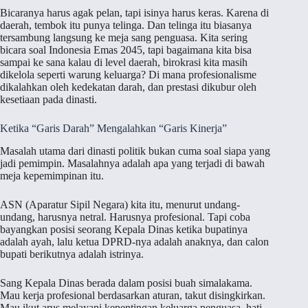
Bicaranya harus agak pelan, tapi isinya harus keras. Karena di
daerah, tembok itu punya telinga. Dan telinga itu biasanya
tersambung langsung ke meja sang penguasa. Kita sering
bicara soal Indonesia Emas 2045, tapi bagaimana kita bisa
sampai ke sana kalau di level daerah, birokrasi kita masih
dikelola seperti warung keluarga? Di mana profesionalisme
dikalahkan oleh kedekatan darah, dan prestasi dikubur oleh
kesetiaan pada dinasti.
Ketika “Garis Darah” Mengalahkan “Garis Kinerja”
Masalah utama dari dinasti politik bukan cuma soal siapa yang
jadi pemimpin. Masalahnya adalah apa yang terjadi di bawah
meja kepemimpinan itu.
ASN (Aparatur Sipil Negara) kita itu, menurut undang-
undang, harusnya netral. Harusnya profesional. Tapi coba
bayangkan posisi seorang Kepala Dinas ketika bupatinya
adalah ayah, lalu ketua DPRD-nya adalah anaknya, dan calon
bupati berikutnya adalah istrinya.
Sang Kepala Dinas berada dalam posisi buah simalakama.
Mau kerja profesional berdasarkan aturan, takut disingkirkan.
Mau ikut arus melayani kepentingan keluarga penguasa, hati