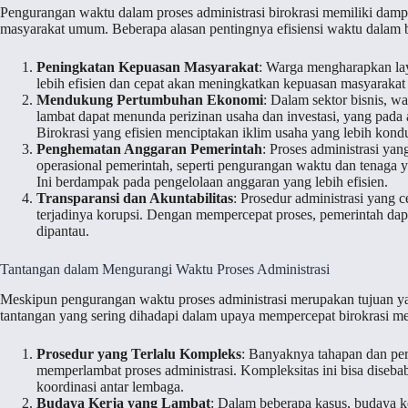
Pengurangan waktu dalam proses administrasi birokrasi memiliki damp
masyarakat umum. Beberapa alasan pentingnya efisiensi waktu dalam b
Peningkatan Kepuasan Masyarakat
: Warga mengharapkan lay
lebih efisien dan cepat akan meningkatkan kepuasan masyarakat
Mendukung Pertumbuhan Ekonomi
: Dalam sektor bisnis, wa
lambat dapat menunda perizinan usaha dan investasi, yang pad
Birokrasi yang efisien menciptakan iklim usaha yang lebih kondu
Penghematan Anggaran Pemerintah
: Proses administrasi yan
operasional pemerintah, seperti pengurangan waktu dan tenaga y
Ini berdampak pada pengelolaan anggaran yang lebih efisien.
Transparansi dan Akuntabilitas
: Prosedur administrasi yang
terjadinya korupsi. Dengan mempercepat proses, pemerintah dapa
dipantau.
Tantangan dalam Mengurangi Waktu Proses Administrasi
Meskipun pengurangan waktu proses administrasi merupakan tujuan 
tantangan yang sering dihadapi dalam upaya mempercepat birokrasi mel
Prosedur yang Terlalu Kompleks
: Banyaknya tahapan dan pera
memperlambat proses administrasi. Kompleksitas ini bisa diseba
koordinasi antar lembaga.
Budaya Kerja yang Lambat
: Dalam beberapa kasus, budaya ke