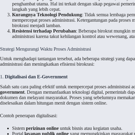
penghambat utama. Hal ini terkait dengan sikap pegawai pemeri
langkah yang lebih cepat.
Kurangnya Teknologi Pendukung
: Tidak semua lembaga pem
mempercepat proses administrasi. Ketergantungan pada proses m
birokrasi menjadi lamban.
Resistensi terhadap Perubahan
: Beberapa birokrat mungkin 
administrasi karena takut kehilangan kontrol atau wewenang, a
Strategi Mengurangi Waktu Proses Administrasi
Untuk menghadapi tantangan tersebut, ada beberapa strategi yang dap
administrasi dan meningkatkan efisiensi birokrasi:
1.
Digitalisasi dan E-Government
Salah satu cara paling efektif untuk mempercepat proses administrasi a
government
. Dengan memanfaatkan teknologi digital, pemerintah d
dokumen dan melayani masyarakat. Proses yang sebelumnya memakan 
diselesaikan dalam hitungan menit dengan sistem online.
Contoh penerapan digitalisasi:
Sistem
perizinan online
untuk bisnis atau kegiatan usaha.
Portal
layanan publik online
yang memungkinkan masyarakat men