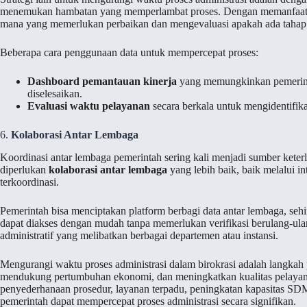
menemukan hambatan yang memperlambat proses. Dengan memanfaa
mana yang memerlukan perbaikan dan mengevaluasi apakah ada tahap y
Beberapa cara penggunaan data untuk mempercepat proses:
Dashboard pemantauan kinerja
yang memungkinkan pemerinta
diselesaikan.
Evaluasi waktu pelayanan
secara berkala untuk mengidentifi
6.
Kolaborasi Antar Lembaga
Koordinasi antar lembaga pemerintah sering kali menjadi sumber keterl
diperlukan
kolaborasi antar lembaga
yang lebih baik, baik melalui i
terkoordinasi.
Pemerintah bisa menciptakan platform berbagi data antar lembaga, seh
dapat diakses dengan mudah tanpa memerlukan verifikasi berulang-ula
administratif yang melibatkan berbagai departemen atau instansi.
Mengurangi waktu proses administrasi dalam birokrasi adalah langkah 
mendukung pertumbuhan ekonomi, dan meningkatkan kualitas pelayanan 
penyederhanaan prosedur, layanan terpadu, peningkatan kapasitas SD
pemerintah dapat mempercepat proses administrasi secara signifikan.