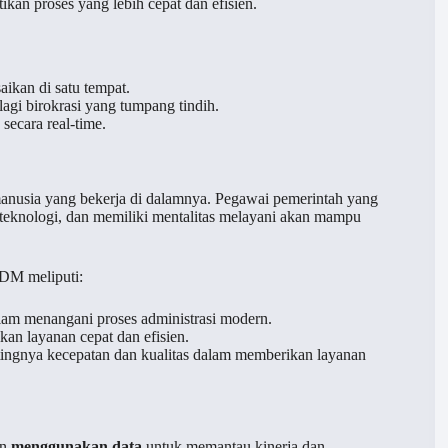
kan proses yang lebih cepat dan efisien.
aikan di satu tempat.
lagi birokrasi yang tumpang tindih.
secara real-time.
 manusia yang bekerja di dalamnya. Pegawai pemerintah yang
teknologi, dan memiliki mentalitas melayani akan mampu
SDM meliputi:
am menangani proses administrasi modern.
n layanan cepat dan efisien.
ngnya kecepatan dan kualitas dalam memberikan layanan
an
menggunakan data
untuk memantau kinerja dan