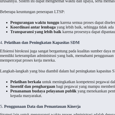
urusannya. Sistem ini dapat menghemat waktu dan upaya, serta memasti
Beberapa keuntungan penerapan LTSP:
Pengurangan waktu tunggu
karena semua proses dapat diseles
Koordinasi antar lembaga
yang lebih baik, sehingga tidak ada 
Transparansi yang lebih baik
karena prosesnya dapat dipantau 
4.
Pelatihan dan Peningkatan Kapasitas SDM
Efisiensi birokrasi juga sangat bergantung pada kualitas sumber daya
memiliki keterampilan administrasi yang baik, memahami penggunaan 
mempercepat proses kerja mereka.
Langkah-langkah yang bisa diambil dalam hal peningkatan kapasitas 
Pelatihan berkala
untuk meningkatkan kompetensi pegawai dal
Insentif dan penghargaan
bagi pegawai yang mampu memberika
Penanaman budaya pelayanan publik
yang menekankan penti
kepada masyarakat.
5.
Penggunaan Data dan Pemantauan Kinerja
Strategi lain untuk mengurangi waktu proses administrasi adalah deng