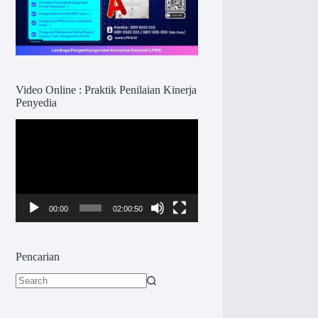
Video Online : Praktik Penilaian Kinerja
Penyedia
Pemutar
Video
00:00
02:00:50
Pencarian
No
results