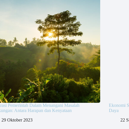
krasi Pemerintah Dalam Menangani Masalah
Ekonomi S
kungan: Antara Harapan dan Kenyataan
Daya
29 Oktober 2023
22 S