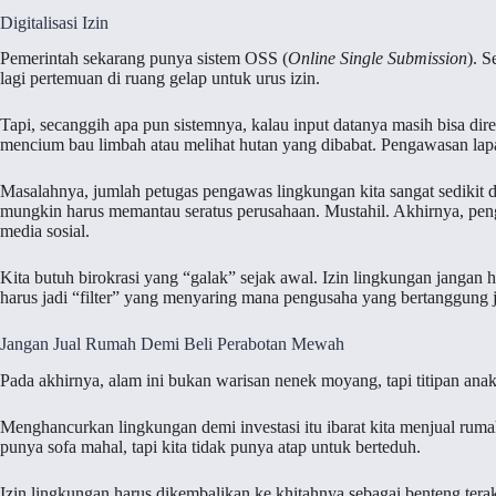
Digitalisasi Izin
Pemerintah sekarang punya sistem OSS (
Online Single Submission
). 
lagi pertemuan di ruang gelap untuk urus izin.
Tapi, secanggih apa pun sistemnya, kalau input datanya masih bisa dire
mencium bau limbah atau melihat hutan yang dibabat. Pengawasan lapa
Masalahnya, jumlah petugas pengawas lingkungan kita sangat sedikit 
mungkin harus memantau seratus perusahaan. Mustahil. Akhirnya, peng
media sosial.
Kita butuh birokrasi yang “galak” sejak awal. Izin lingkungan jangan 
harus jadi “filter” yang menyaring mana pengusaha yang bertanggung
Jangan Jual Rumah Demi Beli Perabotan Mewah
Pada akhirnya, alam ini bukan warisan nenek moyang, tapi titipan ana
Menghancurkan lingkungan demi investasi itu ibarat kita menjual rum
punya sofa mahal, tapi kita tidak punya atap untuk berteduh.
Izin lingkungan harus dikembalikan ke khitahnya sebagai benteng terakh