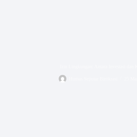
Izin Lingkungan: Antara Investasi dan 
Humas Seputar Birokrasi
25 Ma