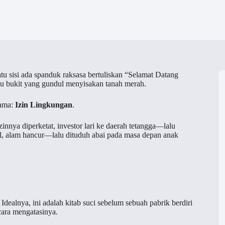
tu sisi ada spanduk raksasa bertuliskan “Selamat Datang
atau bukit yang gundul menyisakan tanah merah.
nama:
Izin Lingkungan
.
innya diperketat, investor lari ke daerah tetangga—lalu
l, alam hancur—lalu dituduh abai pada masa depan anak
ealnya, ini adalah kitab suci sebelum sebuah pabrik berdiri
cara mengatasinya.