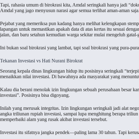
Tapi, rahasia umum di birokrasi kita, Amdal seringkali hanya jadi “d
Amdal yang jago menyusun narasi agar semua terlihat aman-aman saja.
Pejabat yang memeriksa pun kadang hanya melihat kelengkapan stempel
lapangan untuk memastikan apakah data di atas kertas itu sesuai dengan
jalan, dan baru setahun kemudian warga sekitar mulai mengeluh gatal-g
Ini bukan soal birokrasi yang lambat, tapi soal birokrasi yang pura-pura
Tekanan Investasi vs Hati Nurani Birokrat
Seorang kepala dinas lingkungan hidup itu posisinya seringkali “terjepi
menaikkan nilai investasi. Di bawahnya ada masyarakat yang menuntut
Kalau dia berani menolak izin lingkungan sebuah perusahaan besar kare
investasi”. Posisinya bisa digoyang.
Inilah yang merusak integritas. Izin lingkungan seringkali jadi alat negos
angka triliunan rupiah investasi, sampai lupa menghitung berapa triliu
memperbaiki alam yang rusak akibat investasi tersebut.
Investasi itu sifatnya jangka pendek—paling lama 30 tahun. Tapi kerus