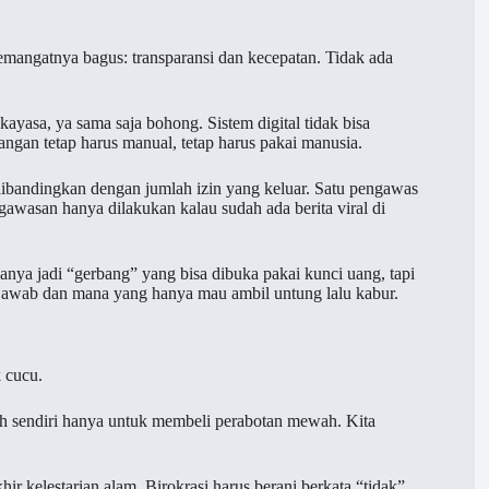
Semangatnya bagus: transparansi dan kecepatan. Tidak ada
kayasa, ya sama saja bohong. Sistem digital tidak bisa
ngan tetap harus manual, tetap harus pakai manusia.
dibandingkan dengan jumlah izin yang keluar. Satu pengawas
awasan hanya dilakukan kalau sudah ada berita viral di
hanya jadi “gerbang” yang bisa dibuka pakai kunci uang, tapi
 jawab dan mana yang hanya mau ambil untung lalu kabur.
k cucu.
ah sendiri hanya untuk membeli perabotan mewah. Kita
ir kelestarian alam. Birokrasi harus berani berkata “tidak”