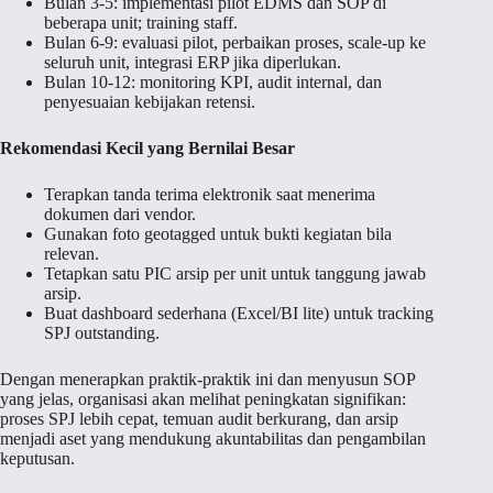
Bulan 3-5: implementasi pilot EDMS dan SOP di
beberapa unit; training staff.
Bulan 6-9: evaluasi pilot, perbaikan proses, scale-up ke
seluruh unit, integrasi ERP jika diperlukan.
Bulan 10-12: monitoring KPI, audit internal, dan
penyesuaian kebijakan retensi.
Rekomendasi Kecil yang Bernilai Besar
Terapkan tanda terima elektronik saat menerima
dokumen dari vendor.
Gunakan foto geotagged untuk bukti kegiatan bila
relevan.
Tetapkan satu PIC arsip per unit untuk tanggung jawab
arsip.
Buat dashboard sederhana (Excel/BI lite) untuk tracking
SPJ outstanding.
Dengan menerapkan praktik-praktik ini dan menyusun SOP
yang jelas, organisasi akan melihat peningkatan signifikan:
proses SPJ lebih cepat, temuan audit berkurang, dan arsip
menjadi aset yang mendukung akuntabilitas dan pengambilan
keputusan.