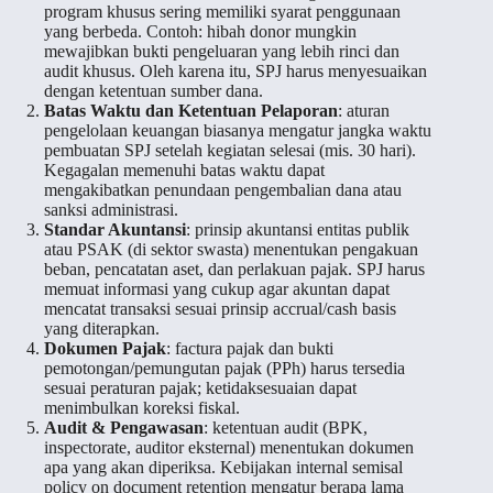
program khusus sering memiliki syarat penggunaan
yang berbeda. Contoh: hibah donor mungkin
mewajibkan bukti pengeluaran yang lebih rinci dan
audit khusus. Oleh karena itu, SPJ harus menyesuaikan
dengan ketentuan sumber dana.
Batas Waktu dan Ketentuan Pelaporan
: aturan
pengelolaan keuangan biasanya mengatur jangka waktu
pembuatan SPJ setelah kegiatan selesai (mis. 30 hari).
Kegagalan memenuhi batas waktu dapat
mengakibatkan penundaan pengembalian dana atau
sanksi administrasi.
Standar Akuntansi
: prinsip akuntansi entitas publik
atau PSAK (di sektor swasta) menentukan pengakuan
beban, pencatatan aset, dan perlakuan pajak. SPJ harus
memuat informasi yang cukup agar akuntan dapat
mencatat transaksi sesuai prinsip accrual/cash basis
yang diterapkan.
Dokumen Pajak
: factura pajak dan bukti
pemotongan/pemungutan pajak (PPh) harus tersedia
sesuai peraturan pajak; ketidaksesuaian dapat
menimbulkan koreksi fiskal.
Audit & Pengawasan
: ketentuan audit (BPK,
inspectorate, auditor eksternal) menentukan dokumen
apa yang akan diperiksa. Kebijakan internal semisal
policy on document retention mengatur berapa lama