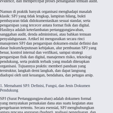
evidence, dan mempercepat proses penanganan temuan audit.
Namun di praktik banyak organisasi menghadapi masalah
klasik: SPJ yang tidak lengkap, lampiran hilang, bukti
pembayaran tidak didokumentasikan sesuai standar, serta
pengarsipan yang tercecer antara format fisik dan digital.
Hasilnya adalah keterlambatan pertanggungjawaban,
sanggahan audit, denda administrasi, atau bahkan temuan
penyalahgunaan. Artikel ini menguraikan secara rinci
manajemen SPJ dan pengarsipan dokumen-mulai definisi dan
dasar hukum/keputusan kebijakan, alur pembuatan SPJ yang
benar, kontrol internal dan verifikasi, sampai strategi
pengarsipan fisik dan digital, manajemen risiko, teknologi
pendukung, serta praktik terbaik yang mudah diterapkan
organisasi. Tujuannya praktis: memberi panduan yang
terstruktur, langkah demi langkah, dan dapat langsung
diadopsi oleh unit keuangan, bendahara, dan petugas arsip.
1. Memahami SPJ: Definisi, Fungsi, dan Jenis Dokumen
Pendukung
SPJ (Surat Pertanggungjawaban) adalah dokumen formal
yang menyatakan pemakaian dana atas suatu kegiatan atau
pengeluaran tertentu. Secara esensial, SPJ menghubungkan
antara rencana anggaran (budget), realisasi pengeluaran, dan