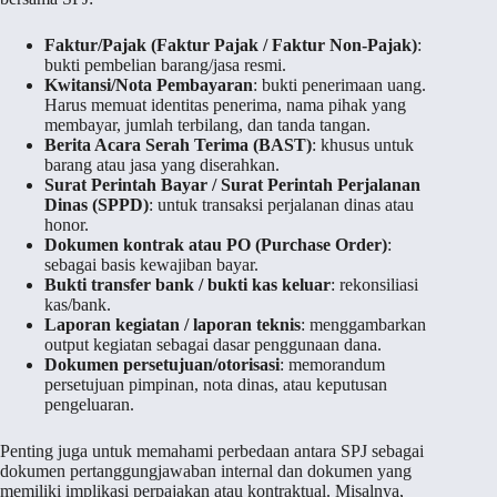
Faktur/Pajak (Faktur Pajak / Faktur Non-Pajak)
:
bukti pembelian barang/jasa resmi.
Kwitansi/Nota Pembayaran
: bukti penerimaan uang.
Harus memuat identitas penerima, nama pihak yang
membayar, jumlah terbilang, dan tanda tangan.
Berita Acara Serah Terima (BAST)
: khusus untuk
barang atau jasa yang diserahkan.
Surat Perintah Bayar / Surat Perintah Perjalanan
Dinas (SPPD)
: untuk transaksi perjalanan dinas atau
honor.
Dokumen kontrak atau PO (Purchase Order)
:
sebagai basis kewajiban bayar.
Bukti transfer bank / bukti kas keluar
: rekonsiliasi
kas/bank.
Laporan kegiatan / laporan teknis
: menggambarkan
output kegiatan sebagai dasar penggunaan dana.
Dokumen persetujuan/otorisasi
: memorandum
persetujuan pimpinan, nota dinas, atau keputusan
pengeluaran.
Penting juga untuk memahami perbedaan antara SPJ sebagai
dokumen pertanggungjawaban internal dan dokumen yang
memiliki implikasi perpajakan atau kontraktual. Misalnya,