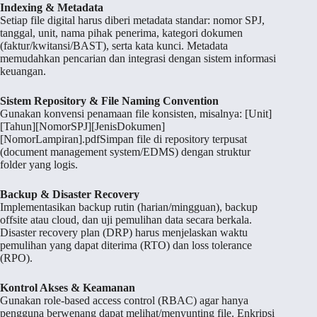
Indexing & Metadata
Setiap file digital harus diberi metadata standar: nomor SPJ,
tanggal, unit, nama pihak penerima, kategori dokumen
(faktur/kwitansi/BAST), serta kata kunci. Metadata
memudahkan pencarian dan integrasi dengan sistem informasi
keuangan.
Sistem Repository & File Naming Convention
Gunakan konvensi penamaan file konsisten, misalnya: [Unit]
[Tahun][NomorSPJ][JenisDokumen]
[NomorLampiran].pdfSimpan file di repository terpusat
(document management system/EDMS) dengan struktur
folder yang logis.
Backup & Disaster Recovery
Implementasikan backup rutin (harian/mingguan), backup
offsite atau cloud, dan uji pemulihan data secara berkala.
Disaster recovery plan (DRP) harus menjelaskan waktu
pemulihan yang dapat diterima (RTO) dan loss tolerance
(RPO).
Kontrol Akses & Keamanan
Gunakan role-based access control (RBAC) agar hanya
pengguna berwenang dapat melihat/menyunting file. Enkripsi