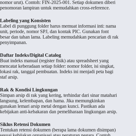
nomor urut). Contoh: FIN-2025-001. Setiap dokumen diberi
penomoran lampiran untuk memudahkan cross-reference.
Labeling yang Konsisten
Label di punggung folder harus memuat informasi inti: nama
unit, periode, nomor SPJ, dan kontak PIC. Gunakan font
besar dan tahan lama. Labeling memudahkan pencarian di rak
penyimpanan.
Daftar Indeks/Digital Catalog
Buat indeks manual (register fisik) atau spreadsheet yang
mencatat keberadaan setiap folder: nomor folder, isi singkat,
lokasi rak, tanggal pembuatan. Indeks ini menjadi peta bagi
staf arsip.
Rak & Kondisi Lingkungan
Simpan arsip di rak yang kering, terhindar dari sinar matahari
langsung, kelembapan, dan hama. Jika memungkinkan
gunakan lemari arsip metal dengan kunci. Pastikan ada
kebijakan anti-kebakaran dan pemeliharaan lingkungan arsip.
Siklus Retensi Dokumen
Tentukan retensi dokumen (berapa lama dokumen disimpan)
sesuai kebijakan organisasi atau peraturan negara. Contoh