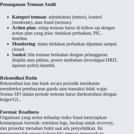
Penanganan Temuan Audit
Kategori temuan
: administrasi (minor), kontrol
(moderate), atau fraud (serious).
Action plan
: setiap temuan harus di-follow-up dengan
action plan yang jelas: tindakan perbaikan, PIC,
timeline.
Monitoring
: status tindakan perbaikan dipantau sampai
closed.
Sanksi
: bila temuan berkaitan dengan pelanggaran
disiplin atau pidana, proses tambahan (investigasi HRD,
laporan polisi) diambil.
Rekonsiliasi Rutin
Rekonsiliasi kas dan bank secara periodik membantu
mendeteksi pembayaran ganda atau transaksi tidak wajar.
Semua SPJ dalam periode tertentu harus direkonsiliasi dengan
ledger/GL.
Forensic Readiness
Organisasi yang serius terhadap risiko fraud menyiapkan
kemampuan forensik: retention logs, backup untuk recovery,
dan prosedur menahan bukti saat ada penyelidikan. Ini
mempermudah proses hukum bila temuan mengarah ke