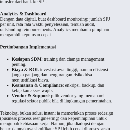
transfer dari bank ke SPJ.
Analytics & Dashboard
Dengan data digital, buat dashboard monitoring: jumlah SPJ
per unit, rata-rata waktu penyelesaian, temuan audit,
outstanding reimbursements. Analytics membantu pimpinan
mengambil keputusan cepat.
Pertimbangan Implementasi
Kesiapan SDM
: training dan change management
penting.
Biaya & ROI
: investasi awal tinggi, namun efisiensi
jangka panjang dan pengurangan risiko bisa
menjustifikasi biaya.
Keamanan & Compliance
: enkripsi, backup, dan
kebijakan akses wajib.
Vendor & Support
: pilih vendor yang memahami
regulasi sektor publik bila di lingkungan pemerintahan.
Teknologi bukan solusi instan; ia memerlukan proses redesign
(business process reengineering) dan kepemimpinan untuk
mengubah kebiasaan kerja. Namun, jika diadopsi dengan
benar, dampaknya signifikan: SPJ lebih cepat diproses, arsip