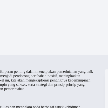
ki peran penting dalam menciptakan pemerintahan yang baik
 menjadi pendorong perubahan positif, meningkatkan
kel ini, kita akan mengeksplorasi pentingnya kepemimpinan
pin yang sukses, serta strategi dan prinsip-prinsip yang
n pemerintahan.
g luas dan mendalam pada berbagai aspek kehidupan