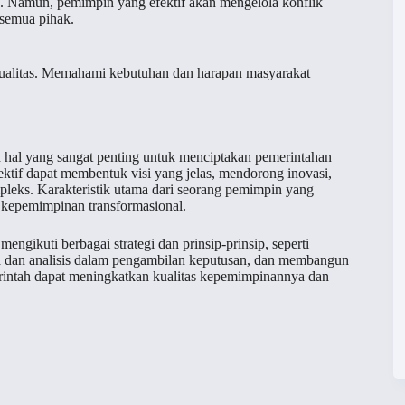
. Namun, pemimpin yang efektif akan mengelola konflik
 semua pihak.
kualitas. Memahami kebutuhan dan harapan masyarakat
 hal yang sangat penting untuk menciptakan pemerintahan
tif dapat membentuk visi yang jelas, mendorong inovasi,
pleks. Karakteristik utama dari seorang pemimpin yang
an kepemimpinan transformasional.
ngikuti berbagai strategi dan prinsip-prinsip, seperti
a dan analisis dalam pengambilan keputusan, dan membangun
erintah dapat meningkatkan kualitas kepemimpinannya dan