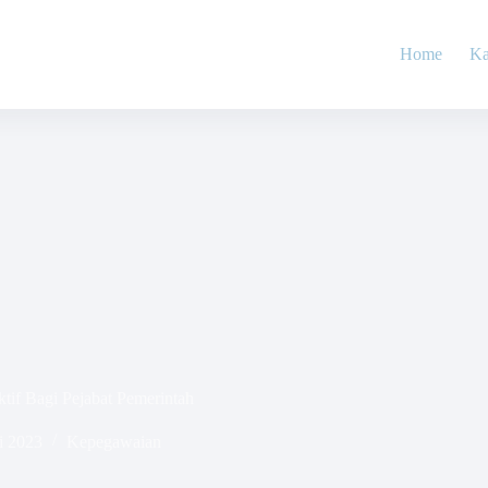
Home
Ka
f Bagi Pejabat Pemerintah
i 2023
Kepegawaian