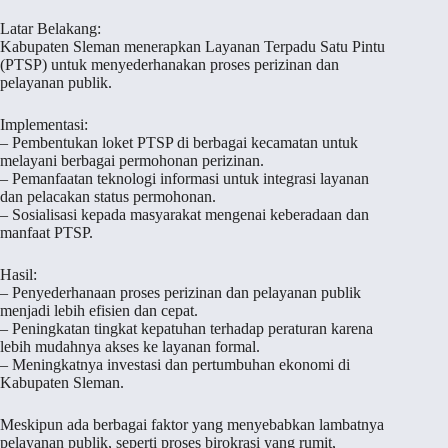
Latar Belakang:
Kabupaten Sleman menerapkan Layanan Terpadu Satu Pintu
(PTSP) untuk menyederhanakan proses perizinan dan
pelayanan publik.
Implementasi:
– Pembentukan loket PTSP di berbagai kecamatan untuk
melayani berbagai permohonan perizinan.
– Pemanfaatan teknologi informasi untuk integrasi layanan
dan pelacakan status permohonan.
– Sosialisasi kepada masyarakat mengenai keberadaan dan
manfaat PTSP.
Hasil:
– Penyederhanaan proses perizinan dan pelayanan publik
menjadi lebih efisien dan cepat.
– Peningkatan tingkat kepatuhan terhadap peraturan karena
lebih mudahnya akses ke layanan formal.
– Meningkatnya investasi dan pertumbuhan ekonomi di
Kabupaten Sleman.
Meskipun ada berbagai faktor yang menyebabkan lambatnya
pelayanan publik, seperti proses birokrasi yang rumit,