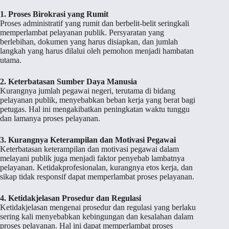
1. Proses Birokrasi yang Rumit
Proses administratif yang rumit dan berbelit-belit seringkali
memperlambat pelayanan publik. Persyaratan yang
berlebihan, dokumen yang harus disiapkan, dan jumlah
langkah yang harus dilalui oleh pemohon menjadi hambatan
utama.
2. Keterbatasan Sumber Daya Manusia
Kurangnya jumlah pegawai negeri, terutama di bidang
pelayanan publik, menyebabkan beban kerja yang berat bagi
petugas. Hal ini mengakibatkan peningkatan waktu tunggu
dan lamanya proses pelayanan.
3. Kurangnya Keterampilan dan Motivasi Pegawai
Keterbatasan keterampilan dan motivasi pegawai dalam
melayani publik juga menjadi faktor penyebab lambatnya
pelayanan. Ketidakprofesionalan, kurangnya etos kerja, dan
sikap tidak responsif dapat memperlambat proses pelayanan.
4. Ketidakjelasan Prosedur dan Regulasi
Ketidakjelasan mengenai prosedur dan regulasi yang berlaku
sering kali menyebabkan kebingungan dan kesalahan dalam
proses pelayanan. Hal ini dapat memperlambat proses