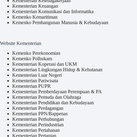
Kementerian Ketenagakerjaan
Kementerian Keuangan
Kementerian Komunikasi dan Informatika
Kemenko Kemaritiman
Kemenko Pembangunan Manusia & Kebudayaan
Website Kementerian
Kemenko Perekonomian
Kemenko Polhukam
Kementerian Koperasi dan UKM
Kementerian Lingkungan Hidup & Kehutanan
Kementerian Luar Negeri
Kementerian Pariwisata
Kementerian PUPR
Kementerian Pemberdayaan Perempuan & PA
Kementerian Pemuda dan Olahraga
Kementerian Pendidikan dan Kebudayaan
Kementerian Perdagangan
Kementerian PPN/Bappenas
Kementerian Perhubungan
Kementerian Perindustrian
Kementerian Pertahanan
Kementerian Pertanian