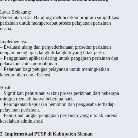
Latar Belakang:
Pemerintah Kota Bandung meluncurkan program simplifikasi
perizinan untuk mempercepat proses pelayanan perizinan
usaha.
Implementasi:
– Evaluasi ulang dan penyederhanaan prosedur perizinan
dengan menghapus langkah-langkah yang tidak perlu.
– Penggunaan aplikasi daring untuk pengajuan perizinan dan
pelacakan status permohonan.
– Pelatihan bagi petugas pelayanan untuk meningkatkan
keterampilan dan efisiensi.
Hasil:
– Signifikan penurunan waktu proses perizinan dari beberapa
minggu menjadi hanya beberapa hari.
– Peningkatan kepuasan pemohon dan pengusaha terhadap
pelayanan perizinan.
– Penurunan angka pengajuan perizinan yang ditolak karena
kesalahan administrasi.
2. Implementasi PTSP di Kabupaten Sleman