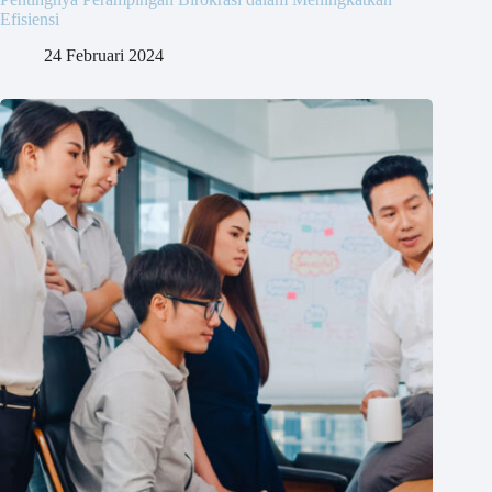
Efisiensi
24 Februari 2024