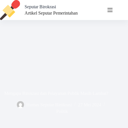
Skip
Seputar Birokrasi
to
content
Artikel Seputar Pemerintahan
Mengapa Birokrasi dan Pelayanan Publik Masih Lambat?
Humas Seputar Birokrasi
27 Mei 2024
Politik