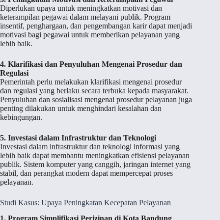
Diperlukan upaya untuk meningkatkan motivasi dan
keterampilan pegawai dalam melayani publik. Program
insentif, penghargaan, dan pengembangan karir dapat menjadi
motivasi bagi pegawai untuk memberikan pelayanan yang
lebih baik.
4. Klarifikasi dan Penyuluhan Mengenai Prosedur dan
Regulasi
Pemerintah perlu melakukan klarifikasi mengenai prosedur
dan regulasi yang berlaku secara terbuka kepada masyarakat.
Penyuluhan dan sosialisasi mengenai prosedur pelayanan juga
penting dilakukan untuk menghindari kesalahan dan
kebingungan.
5. Investasi dalam Infrastruktur dan Teknologi
Investasi dalam infrastruktur dan teknologi informasi yang
lebih baik dapat membantu meningkatkan efisiensi pelayanan
publik. Sistem komputer yang canggih, jaringan internet yang
stabil, dan perangkat modern dapat mempercepat proses
pelayanan.
Studi Kasus: Upaya Peningkatan Kecepatan Pelayanan
1. Program Simplifikasi Perizinan di Kota Bandung