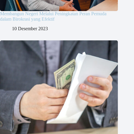
Membangun Negeri Melalui Peningkatan Peran Pemuda
dalam Birokrasi yang Efektif
10 Desember 2023