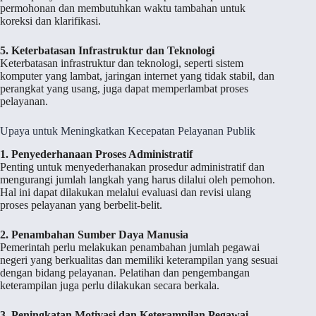
permohonan dan membutuhkan waktu tambahan untuk
koreksi dan klarifikasi.
5. Keterbatasan Infrastruktur dan Teknologi
Keterbatasan infrastruktur dan teknologi, seperti sistem
komputer yang lambat, jaringan internet yang tidak stabil, dan
perangkat yang usang, juga dapat memperlambat proses
pelayanan.
Upaya untuk Meningkatkan Kecepatan Pelayanan Publik
1. Penyederhanaan Proses Administratif
Penting untuk menyederhanakan prosedur administratif dan
mengurangi jumlah langkah yang harus dilalui oleh pemohon.
Hal ini dapat dilakukan melalui evaluasi dan revisi ulang
proses pelayanan yang berbelit-belit.
2. Penambahan Sumber Daya Manusia
Pemerintah perlu melakukan penambahan jumlah pegawai
negeri yang berkualitas dan memiliki keterampilan yang sesuai
dengan bidang pelayanan. Pelatihan dan pengembangan
keterampilan juga perlu dilakukan secara berkala.
3. Peningkatan Motivasi dan Keterampilan Pegawai