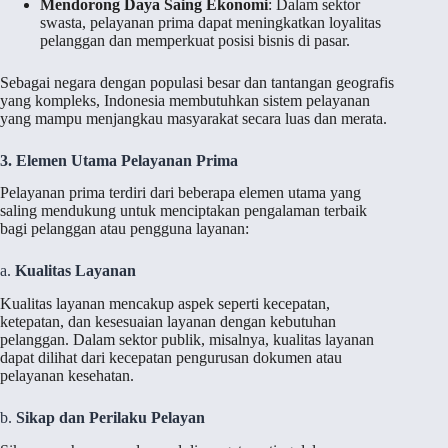
Mendorong Daya Saing Ekonomi
: Dalam sektor
swasta, pelayanan prima dapat meningkatkan loyalitas
pelanggan dan memperkuat posisi bisnis di pasar.
Sebagai negara dengan populasi besar dan tantangan geografis
yang kompleks, Indonesia membutuhkan sistem pelayanan
yang mampu menjangkau masyarakat secara luas dan merata.
3. Elemen Utama Pelayanan Prima
Pelayanan prima terdiri dari beberapa elemen utama yang
saling mendukung untuk menciptakan pengalaman terbaik
bagi pelanggan atau pengguna layanan:
a.
Kualitas Layanan
Kualitas layanan mencakup aspek seperti kecepatan,
ketepatan, dan kesesuaian layanan dengan kebutuhan
pelanggan. Dalam sektor publik, misalnya, kualitas layanan
dapat dilihat dari kecepatan pengurusan dokumen atau
pelayanan kesehatan.
b.
Sikap dan Perilaku Pelayan