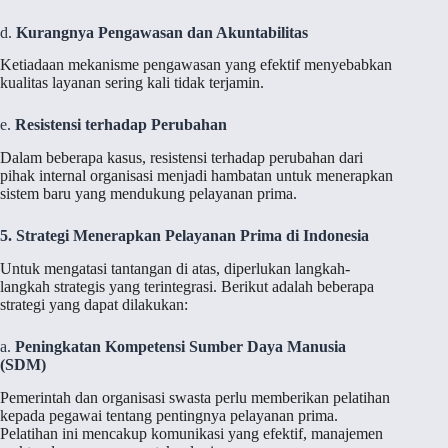
d.
Kurangnya Pengawasan dan Akuntabilitas
Ketiadaan mekanisme pengawasan yang efektif menyebabkan
kualitas layanan sering kali tidak terjamin.
e.
Resistensi terhadap Perubahan
Dalam beberapa kasus, resistensi terhadap perubahan dari
pihak internal organisasi menjadi hambatan untuk menerapkan
sistem baru yang mendukung pelayanan prima.
5. Strategi Menerapkan Pelayanan Prima di Indonesia
Untuk mengatasi tantangan di atas, diperlukan langkah-
langkah strategis yang terintegrasi. Berikut adalah beberapa
strategi yang dapat dilakukan:
a.
Peningkatan Kompetensi Sumber Daya Manusia
(SDM)
Pemerintah dan organisasi swasta perlu memberikan pelatihan
kepada pegawai tentang pentingnya pelayanan prima.
Pelatihan ini mencakup komunikasi yang efektif, manajemen