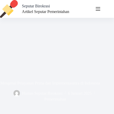
Skip
Seputar Birokrasi
to
content
Artikel Seputar Pemerintahan
Mengenal Pelayanan Prima dan Implementasinya di Indonesia
Humas Seputar Birokrasi
6 Januari 2025
Pemerintahan