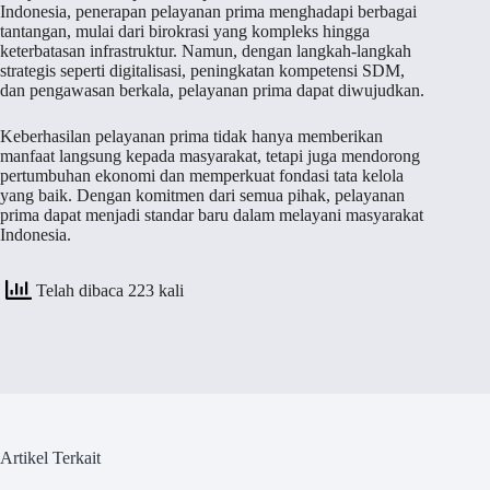
Indonesia, penerapan pelayanan prima menghadapi berbagai
tantangan, mulai dari birokrasi yang kompleks hingga
keterbatasan infrastruktur. Namun, dengan langkah-langkah
strategis seperti digitalisasi, peningkatan kompetensi SDM,
dan pengawasan berkala, pelayanan prima dapat diwujudkan.
Keberhasilan pelayanan prima tidak hanya memberikan
manfaat langsung kepada masyarakat, tetapi juga mendorong
pertumbuhan ekonomi dan memperkuat fondasi tata kelola
yang baik. Dengan komitmen dari semua pihak, pelayanan
prima dapat menjadi standar baru dalam melayani masyarakat
Indonesia.
Telah dibaca 223 kali
Artikel Terkait