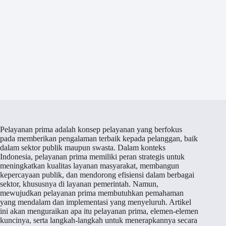
Pelayanan prima adalah konsep pelayanan yang berfokus
pada memberikan pengalaman terbaik kepada pelanggan, baik
dalam sektor publik maupun swasta. Dalam konteks
Indonesia, pelayanan prima memiliki peran strategis untuk
meningkatkan kualitas layanan masyarakat, membangun
kepercayaan publik, dan mendorong efisiensi dalam berbagai
sektor, khususnya di layanan pemerintah. Namun,
mewujudkan pelayanan prima membutuhkan pemahaman
yang mendalam dan implementasi yang menyeluruh. Artikel
ini akan menguraikan apa itu pelayanan prima, elemen-elemen
kuncinya, serta langkah-langkah untuk menerapkannya secara