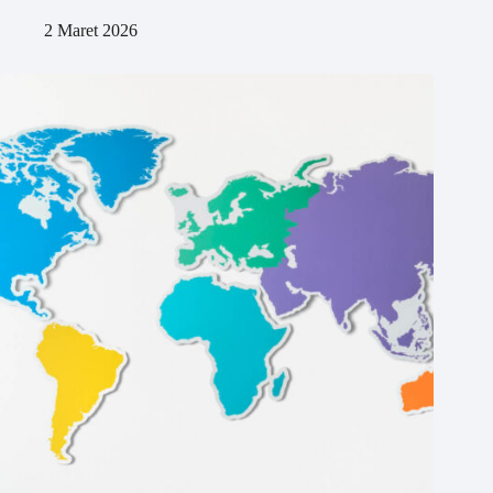
2 Maret 2026