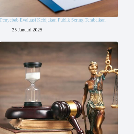
Penyebab Evaluasi Kebijakan Publik Sering Terabaikan
25 Januari 2025