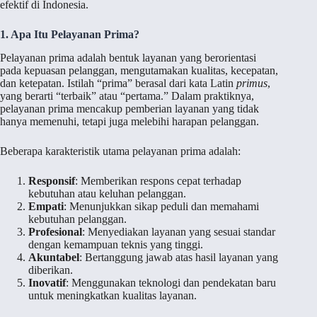
efektif di Indonesia.
1. Apa Itu Pelayanan Prima?
Pelayanan prima adalah bentuk layanan yang berorientasi
pada kepuasan pelanggan, mengutamakan kualitas, kecepatan,
dan ketepatan. Istilah “prima” berasal dari kata Latin
primus
,
yang berarti “terbaik” atau “pertama.” Dalam praktiknya,
pelayanan prima mencakup pemberian layanan yang tidak
hanya memenuhi, tetapi juga melebihi harapan pelanggan.
Beberapa karakteristik utama pelayanan prima adalah:
Responsif
: Memberikan respons cepat terhadap
kebutuhan atau keluhan pelanggan.
Empati
: Menunjukkan sikap peduli dan memahami
kebutuhan pelanggan.
Profesional
: Menyediakan layanan yang sesuai standar
dengan kemampuan teknis yang tinggi.
Akuntabel
: Bertanggung jawab atas hasil layanan yang
diberikan.
Inovatif
: Menggunakan teknologi dan pendekatan baru
untuk meningkatkan kualitas layanan.