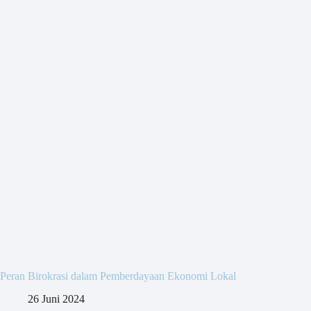
Peran Birokrasi dalam Pemberdayaan Ekonomi Lokal
26 Juni 2024