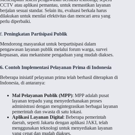
CCTV atau aplikasi pemantau, untuk memastikan layanan
berjalan sesuai standar. Selain itu, evaluasi berkala harus
dilakukan untuk menilai efektivitas dan mencari area yang
perlu diperbaiki.
f.
Peningkatan Partisipasi Publik
Mendorong masyarakat untuk berpartisipasi dalam
pengawasan layanan publik melalui forum warga, survei
kepuasan, atau mekanisme pengaduan yang mudah diakses.
6. Contoh Implementasi Pelayanan Prima di Indonesia
Beberapa inisiatif pelayanan prima telah berhasil diterapkan di
Indonesia, di antaranya:
Mal Pelayanan Publik (MPP)
: MPP adalah pusat
layanan terpadu yang menyederhanakan proses
administrasi dengan mengintegrasikan berbagai layanan
pemerintah dan swasta di satu lokasi.
Aplikasi Layanan Digital
: Beberapa pemerintah
daerah, seperti Jakarta dengan aplikasi JAKI, telah
menggunakan teknologi untuk menyediakan layanan
yang cepat dan mudah diakses.