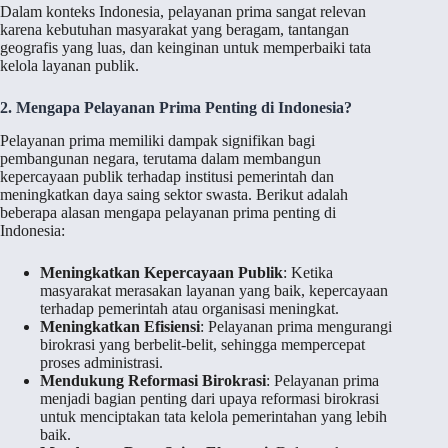
Dalam konteks Indonesia, pelayanan prima sangat relevan
karena kebutuhan masyarakat yang beragam, tantangan
geografis yang luas, dan keinginan untuk memperbaiki tata
kelola layanan publik.
2. Mengapa Pelayanan Prima Penting di Indonesia?
Pelayanan prima memiliki dampak signifikan bagi
pembangunan negara, terutama dalam membangun
kepercayaan publik terhadap institusi pemerintah dan
meningkatkan daya saing sektor swasta. Berikut adalah
beberapa alasan mengapa pelayanan prima penting di
Indonesia:
Meningkatkan Kepercayaan Publik
: Ketika
masyarakat merasakan layanan yang baik, kepercayaan
terhadap pemerintah atau organisasi meningkat.
Meningkatkan Efisiensi
: Pelayanan prima mengurangi
birokrasi yang berbelit-belit, sehingga mempercepat
proses administrasi.
Mendukung Reformasi Birokrasi
: Pelayanan prima
menjadi bagian penting dari upaya reformasi birokrasi
untuk menciptakan tata kelola pemerintahan yang lebih
baik.