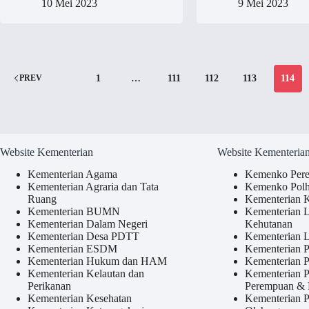
10 Mei 2023
9 Mei 2023
1
…
111
112
113
114
PREV
Website Kementerian
Website Kementeria
Kementerian Agama
Kemenko Per
Kementerian Agraria dan Tata
Kemenko Pol
Ruang
Kementerian 
Kementerian BUMN
Kementerian 
Kementerian Dalam Negeri
Kehutanan
Kementerian Desa PDTT
Kementerian L
Kementerian ESDM
Kementerian P
Kementerian Hukum dan HAM
Kementerian
Kementerian Kelautan dan
Kementerian 
Perikanan
Perempuan &
Kementerian Kesehatan
Kementerian 