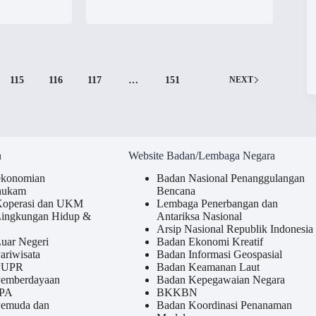
115
116
117
…
151
NEXT
n
Website Badan/Lembaga Negara
ekonomian
Badan Nasional Penanggulangan
hukam
Bencana
Koperasi dan UKM
Lembaga Penerbangan dan
Lingkungan Hidup &
Antariksa Nasional
Arsip Nasional Republik Indonesia
uar Negeri
Badan Ekonomi Kreatif
ariwisata
Badan Informasi Geospasial
 PUPR
Badan Keamanan Laut
Pemberdayaan
Badan Kepegawaian Negara
 PA
BKKBN
Pemuda dan
Badan Koordinasi Penanaman