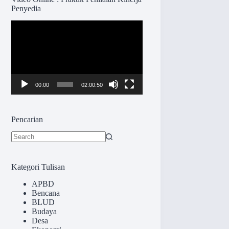
Penyedia
Pemutar
Video
00:00
02:00:50
Pencarian
No
results
Kategori Tulisan
APBD
Bencana
BLUD
Budaya
Desa