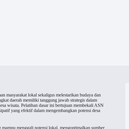
an masyarakat lokal sekaligus melestarikan budaya dan
ngkat daerah memiliki tanggung jawab strategis dalam
sa wisata. Pelatihan dasar ini bertujuan membekali ASN
sipatif yang efektif dalam mengembangkan potensi desa
g mampu menggali potensi lokal, mengoptimalkan sumber