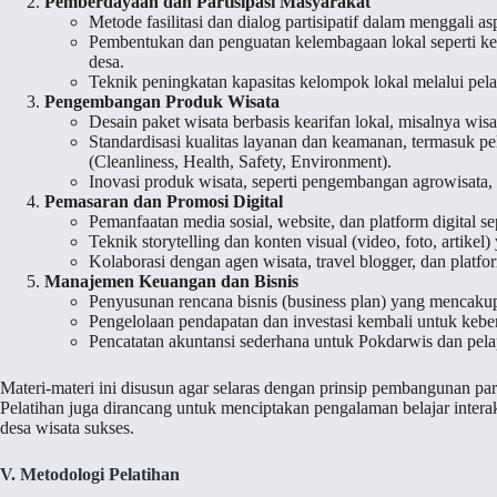
Pemberdayaan dan Partisipasi Masyarakat
Metode fasilitasi dan dialog partisipatif dalam menggali as
Pembentukan dan penguatan kelembagaan lokal seperti k
desa.
Teknik peningkatan kapasitas kelompok lokal melalui pela
Pengembangan Produk Wisata
Desain paket wisata berbasis kearifan lokal, misalnya wisat
Standardisasi kualitas layanan dan keamanan, termasuk pe
(Cleanliness, Health, Safety, Environment).
Inovasi produk wisata, seperti pengembangan agrowisata, 
Pemasaran dan Promosi Digital
Pemanfaatan media sosial, website, dan platform digital s
Teknik storytelling dan konten visual (video, foto, artikel
Kolaborasi dengan agen wisata, travel blogger, dan platfo
Manajemen Keuangan dan Bisnis
Penyusunan rencana bisnis (business plan) yang mencakup a
Pengelolaan pendapatan dan investasi kembali untuk kebe
Pencatatan akuntansi sederhana untuk Pokdarwis dan pe
Materi-materi ini disusun agar selaras dengan prinsip pembangunan par
Pelatihan juga dirancang untuk menciptakan pengalaman belajar interak
desa wisata sukses.
V. Metodologi Pelatihan