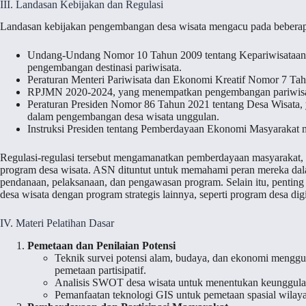
III. Landasan Kebijakan dan Regulasi
Landasan kebijakan pengembangan desa wisata mengacu pada beberapa r
Undang-Undang Nomor 10 Tahun 2009 tentang Kepariwisataan,
pengembangan destinasi pariwisata.
Peraturan Menteri Pariwisata dan Ekonomi Kreatif Nomor 7 T
RPJMN 2020-2024, yang menempatkan pengembangan pariwisata b
Peraturan Presiden Nomor 86 Tahun 2021 tentang Desa Wisata, 
dalam pengembangan desa wisata unggulan.
Instruksi Presiden tentang Pemberdayaan Ekonomi Masyarakat m
Regulasi-regulasi tersebut mengamanatkan pemberdayaan masyarakat, pe
program desa wisata. ASN dituntut untuk memahami peran mereka dalam
pendanaan, pelaksanaan, dan pengawasan program. Selain itu, pentin
desa wisata dengan program strategis lainnya, seperti program desa d
IV. Materi Pelatihan Dasar
Pemetaan dan Penilaian Potensi
Teknik survei potensi alam, budaya, dan ekonomi menggun
pemetaan partisipatif.
Analisis SWOT desa wisata untuk menentukan keunggula
Pemanfaatan teknologi GIS untuk pemetaan spasial wilayah