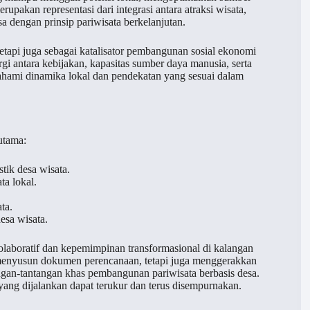
upakan representasi dari integrasi antara atraksi wisata,
a dengan prinsip pariwisata berkelanjutan.
tetapi juga sebagai katalisator pembangunan sosial ekonomi
rgi antara kebijakan, kapasitas sumber daya manusia, serta
ahami dinamika lokal dan pendekatan yang sesuai dalam
utama:
ik desa wisata.
a lokal.
ta.
sa wisata.
kolaboratif dan kepemimpinan transformasional di kalangan
nyusun dokumen perencanaan, tetapi juga menggerakkan
ngan-tantangan khas pembangunan pariwisata berbasis desa.
ang dijalankan dapat terukur dan terus disempurnakan.