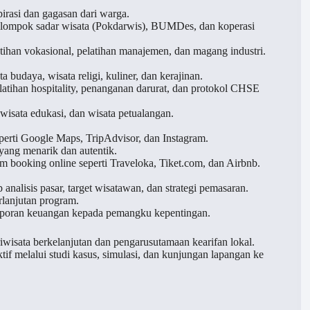
pirasi dan gagasan dari warga.
elompok sadar wisata (Pokdarwis), BUMDes, dan koperasi
tihan vokasional, pelatihan manajemen, dan magang industri.
a budaya, wisata religi, kuliner, dan kerajinan.
latihan hospitality, penanganan darurat, dan protokol CHSE
wisata edukasi, dan wisata petualangan.
eperti Google Maps, TripAdvisor, dan Instagram.
) yang menarik dan autentik.
rm booking online seperti Traveloka, Tiket.com, dan Airbnb.
nalisis pasar, target wisatawan, dan strategi pemasaran.
rlanjutan program.
laporan keuangan kepada pemangku kepentingan.
iwisata berkelanjutan dan pengarusutamaan kearifan lokal.
tif melalui studi kasus, simulasi, dan kunjungan lapangan ke