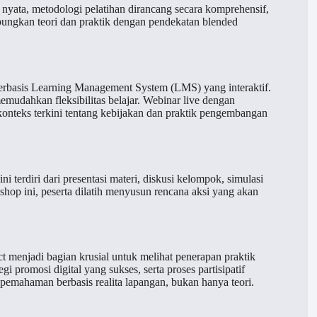
yata, metodologi pelatihan dirancang secara komprehensif,
abungkan teori dan praktik dengan pendekatan blended
berbasis Learning Management System (LMS) yang interaktif.
emudahkan fleksibilitas belajar. Webinar live dengan
nteks terkini tentang kebijakan dan praktik pengembangan
ni terdiri dari presentasi materi, diskusi kelompok, simulasi
kshop ini, peserta dilatih menyusun rencana aksi yang akan
t menjadi bagian krusial untuk melihat penerapan praktik
 promosi digital yang sukses, serta proses partisipatif
emahaman berbasis realita lapangan, bukan hanya teori.