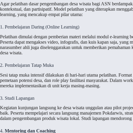
Agar pelatihan dasar pengembangan desa wisata bagi ASN berdampak n
kontekstual, dan partisipatif. Model pelatihan yang diterapkan mengg
learning, yang mencakup empat pilar utama:
1. Pembelajaran Daring (Online Learning)
Pelatihan dimulai dengan pemberian materi melalui modul e-learning 
Peserta dapat mengakses video, infografis, dan kuis kapan saja, yang m
narasumber ahli juga diselenggarakan untuk memberikan pemahaman ko
desa wisata.
2. Pembelajaran Tatap Muka
Sesi tatap muka intensif dilakukan di hari-hari utama pelatihan. Format i
pemetaan potensi desa, dan role play fasilitasi masyarakat. Dalam wor
mereka implementasikan di unit kerja masing-masing.
3. Studi Lapangan
Kegiatan kunjungan langsung ke desa wisata unggulan atau pilot projec
baik. Peserta mempelajari secara langsung manajemen Pokdarwis, strategi
dalam pengembangan produk wisata lokal. Studi lapangan mendorong p
4.
Mentoring dan Coaching