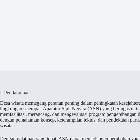
I. Pendahuluan
Desa wisata memegang peranan penting dalam peningkatan kesejahtera
lingkungan setempat. Aparatur Sipil Negara (ASN) yang bertugas di ti
memfasilitasi, merancang, dan mengevaluasi program pengembangan de
dengan pemahaman konsep, keterampilan teknis, dan pendekatan parti
wisata.
Dengan pelatihan yang tepat, ASN dapat menjadi agen perubahan yan