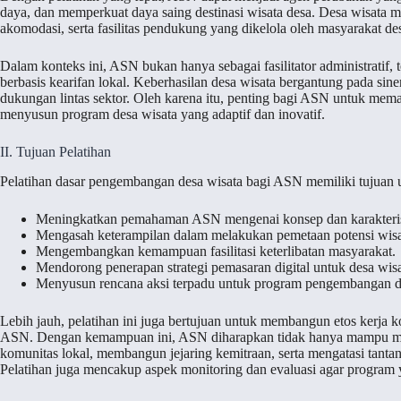
daya, dan memperkuat daya saing destinasi wisata desa. Desa wisata mer
akomodasi, serta fasilitas pendukung yang dikelola oleh masyarakat des
Dalam konteks ini, ASN bukan hanya sebagai fasilitator administratif, 
berbasis kearifan lokal. Keberhasilan desa wisata bergantung pada sine
dukungan lintas sektor. Oleh karena itu, penting bagi ASN untuk mem
menyusun program desa wisata yang adaptif dan inovatif.
II. Tujuan Pelatihan
Pelatihan dasar pengembangan desa wisata bagi ASN memiliki tujuan 
Meningkatkan pemahaman ASN mengenai konsep dan karakterist
Mengasah keterampilan dalam melakukan pemetaan potensi wisat
Mengembangkan kemampuan fasilitasi keterlibatan masyarakat.
Mendorong penerapan strategi pemasaran digital untuk desa wisa
Menyusun rencana aksi terpadu untuk program pengembangan de
Lebih jauh, pelatihan ini juga bertujuan untuk membangun etos kerja 
ASN. Dengan kemampuan ini, ASN diharapkan tidak hanya mampu me
komunitas lokal, membangun jejaring kemitraan, serta mengatasi tanta
Pelatihan juga mencakup aspek monitoring dan evaluasi agar program y