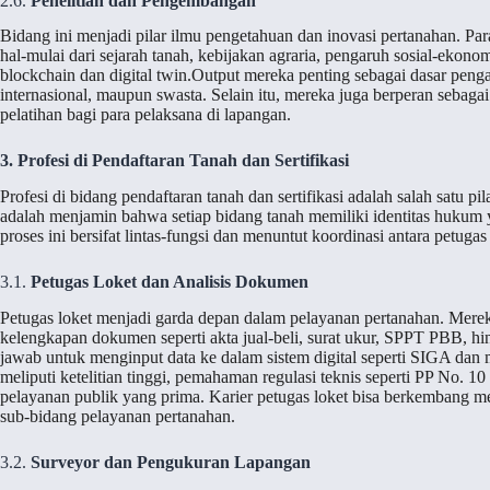
2.6.
Penelitian dan Pengembangan
Bidang ini menjadi pilar ilmu pengetahuan dan inovasi pertanahan. Para
hal-mulai dari sejarah tanah, kebijakan agraria, pengaruh sosial-ekonom
blockchain dan digital twin.Output mereka penting sebagai dasar pen
internasional, maupun swasta. Selain itu, mereka juga berperan seba
pelatihan bagi para pelaksana di lapangan.
3. Profesi di Pendaftaran Tanah dan Sertifikasi
Profesi di bidang pendaftaran tanah dan sertifikasi adalah salah satu 
adalah menjamin bahwa setiap bidang tanah memiliki identitas hukum 
proses ini bersifat lintas-fungsi dan menuntut koordinasi antara petugas
3.1.
Petugas Loket dan Analisis Dokumen
Petugas loket menjadi garda depan dalam pelayanan pertanahan. Mer
kelengkapan dokumen seperti akta jual-beli, surat ukur, SPPT PBB, 
jawab untuk menginput data ke dalam sistem digital seperti SIGA dan 
meliputi ketelitian tinggi, pemahaman regulasi teknis seperti PP No.
pelayanan publik yang prima. Karier petugas loket bisa berkembang men
sub-bidang pelayanan pertanahan.
3.2.
Surveyor dan Pengukuran Lapangan