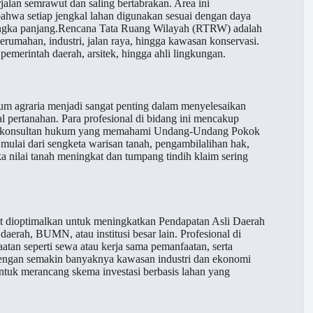
alan semrawut dan saling bertabrakan. Area ini
bahwa setiap jengkal lahan digunakan sesuai dengan daya
angka panjang.Rencana Tata Ruang Wilayah (RTRW) adalah
rumahan, industri, jalan raya, hingga kawasan konservasi.
pemerintah daerah, arsitek, hingga ahli lingkungan.
kum agraria menjadi sangat penting dalam menyelesaikan
 pertanahan. Para profesional di bidang ini mencakup
dan konsultan hukum yang memahami Undang-Undang Pokok
mulai dari sengketa warisan tanah, pengambilalihan hak,
a nilai tanah meningkat dan tumpang tindih klaim sering
at dioptimalkan untuk meningkatkan Pendapatan Asli Daerah
aerah, BUMN, atau institusi besar lain. Profesional di
atan seperti sewa atau kerja sama pemanfaatan, serta
.Dengan semakin banyaknya kawasan industri dan ekonomi
ntuk merancang skema investasi berbasis lahan yang