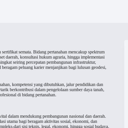
u sertifikat semata. Bidang pertanahan mencakup spektrum
set daerah, konsultasi hukum agraria, hingga implementasi
ingkat seiring percepatan pembangunan infrastruktur,
ul beragam peluang karier menjanjikan bagi lulusan geodesi,
anahan, kompetensi yang dibutuhkan, jalur pendidikan dan
ertarik berkontribusi dalam pengelolaan sumber daya tanah,
ofesional di bidang pertanahan.
 vital dalam mendukung pembangunan nasional dan daerah.
asi utama bagi beragam aktivitas sosial, ekonomi, dan
leks-dari sisi teknis, legal, ekonomi, hingga sosial budaya.