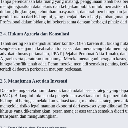
Tanpa perencanaan tata ruang yang matang, penggunaan tanah bisa berj
mengintegrasikan data teknis dan kebijakan publik untuk memastikan 
dukung lingkungan, kebutuhan masyarakat, dan arah pembangunan j
produk utama dari bidang ini, yang menjadi dasar bagi pembangunan pe
Profesional dalam bidang ini bekerja sama dengan berbagai pihak: dari 
2.4.
Hukum Agraria dan Konsultasi
Tanah sering kali menjadi sumber konflik. Oleh karena itu, bidang hu
sengketa, menjamin keabsahan transaksi, dan merancang dokumen legal
advokat khusus pertanahan, PPAT (Pejabat Pembuat Akta Tanah), 
Agraria serta peraturan turunannya.Mereka menangani beragam kasus, 
hingga konflik tanah adat. Peran mereka menjadi semakin penting ketik
terjadi di daerah perkotaan maupun pedesaan.
2.5.
Manajemen Aset dan Investasi
Dalam kerangka ekonomi daerah, tanah adalah aset strategis yang dap
(PAD). Bidang ini fokus pada pengelolaan aset tanah milik pemerintah d
bidang ini bertugas melakukan valuasi tanah, membuat strategi pemanfa
mengelola risiko legal maupun ekonomi dari aset-aset yang dikuasai
khusus yang dikembangkan, peran manajer aset tanah semakin dicari u
transparan dan menguntungkan.