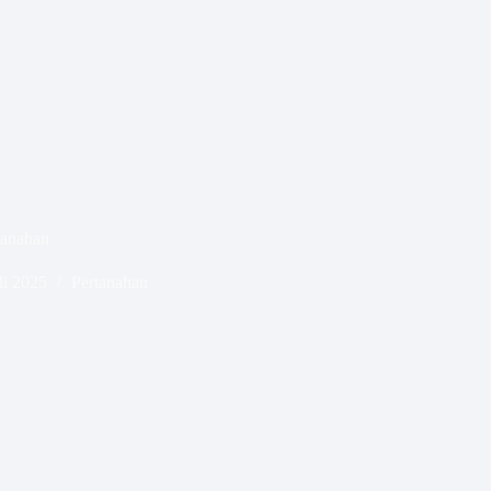
tanahan
li 2025
Pertanahan