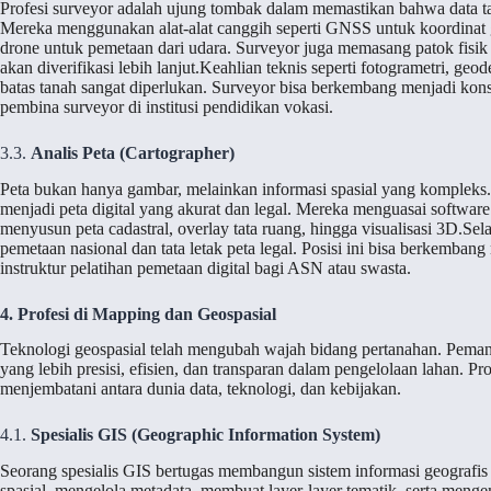
Profesi surveyor adalah ujung tombak dalam memastikan bahwa data ta
Mereka menggunakan alat-alat canggih seperti GNSS untuk koordinat glo
drone untuk pemetaan dari udara. Surveyor juga memasang patok fisik
akan diverifikasi lebih lanjut.Keahlian teknis seperti fotogrametri, g
batas tanah sangat diperlukan. Surveyor bisa berkembang menjadi konsu
pembina surveyor di institusi pendidikan vokasi.
3.3.
Analis Peta (Cartographer)
Peta bukan hanya gambar, melainkan informasi spasial yang kompleks.
menjadi peta digital yang akurat dan legal. Mereka menguasai softwa
menyusun peta cadastral, overlay tata ruang, hingga visualisasi 3D.S
pemetaan nasional dan tata letak peta legal. Posisi ini bisa berkemba
instruktur pelatihan pemetaan digital bagi ASN atau swasta.
4. Profesi di Mapping dan Geospasial
Teknologi geospasial telah mengubah wajah bidang pertanahan. Pema
yang lebih presisi, efisien, dan transparan dalam pengelolaan lahan. Pr
menjembatani antara dunia data, teknologi, dan kebijakan.
4.1.
Spesialis GIS (Geographic Information System)
Seorang spesialis GIS bertugas membangun sistem informasi geografis
spasial, mengelola metadata, membuat layer-layer tematik, serta meng