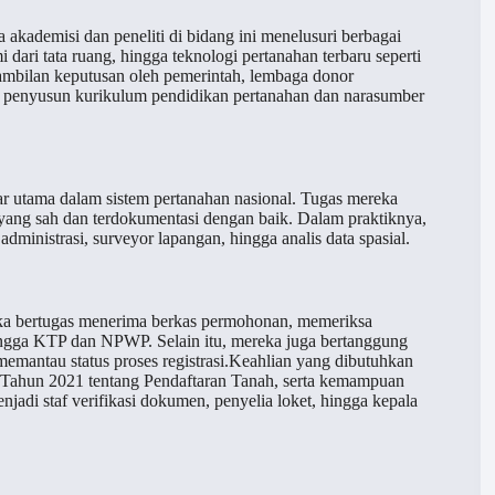
 akademisi dan peneliti di bidang ini menelusuri berbagai
i dari tata ruang, hingga teknologi pertanahan terbaru seperti
gambilan keputusan oleh pemerintah, lembaga donor
gai penyusun kurikulum pendidikan pertanahan dan narasumber
pilar utama dalam sistem pertanahan nasional. Tugas mereka
yang sah dan terdokumentasi dengan baik. Dalam praktiknya,
 administrasi, surveyor lapangan, hingga analis data spasial.
eka bertugas menerima berkas permohonan, memeriksa
hingga KTP dan NPWP. Selain itu, mereka juga bertanggung
memantau status proses registrasi.Keahlian yang dibutuhkan
 10 Tahun 2021 tentang Pendaftaran Tanah, serta kemampuan
jadi staf verifikasi dokumen, penyelia loket, hingga kepala