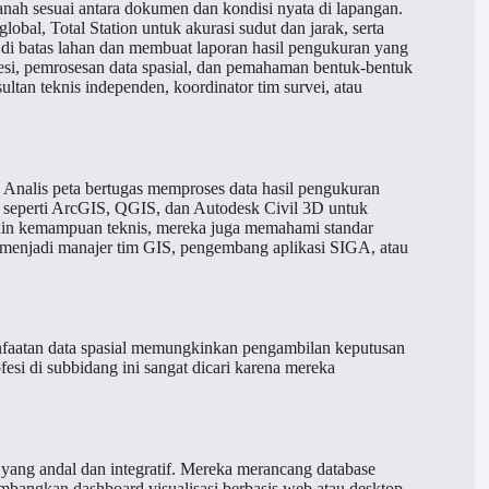
nah sesuai antara dokumen dan kondisi nyata di lapangan.
bal, Total Station untuk akurasi sudut dan jarak, serta
 di batas lahan dan membuat laporan hasil pengukuran yang
eodesi, pemrosesan data spasial, dan pemahaman bentuk-bentuk
ltan teknis independen, koordinator tim survei, atau
 Analis peta bertugas memproses data hasil pengukuran
re seperti ArcGIS, QGIS, dan Autodesk Civil 3D untuk
elain kemampuan teknis, mereka juga memahami standar
ng menjadi manajer tim GIS, pengembang aplikasi SIGA, atau
nfaatan data spasial memungkinkan pengambilan keputusan
ofesi di subbidang ini sangat dicari karena mereka
 yang andal dan integratif. Mereka merancang database
embangkan dashboard visualisasi berbasis web atau desktop.