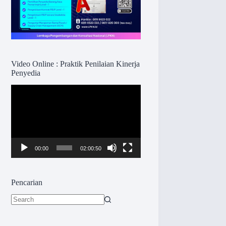
Video Online : Praktik Penilaian Kinerja
Penyedia
Pemutar
Video
00:00
02:00:50
Pencarian
No
results