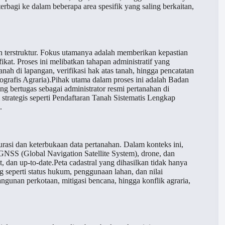
erbagi ke dalam beberapa area spesifik yang saling berkaitan,
n terstruktur. Fokus utamanya adalah memberikan kepastian
ikat. Proses ini melibatkan tahapan administratif yang
h di lapangan, verifikasi hak atas tanah, hingga pencatatan
ografis Agraria).Pihak utama dalam proses ini adalah Badan
g bertugas sebagai administrator resmi pertanahan di
trategis seperti Pendaftaran Tanah Sistematis Lengkap
.
asi dan keterbukaan data pertanahan. Dalam konteks ini,
GNSS (Global Navigation Satellite System), drone, dan
 dan up-to-date.Peta cadastral yang dihasilkan tidak hanya
ng seperti status hukum, penggunaan lahan, dan nilai
unan perkotaan, mitigasi bencana, hingga konflik agraria,