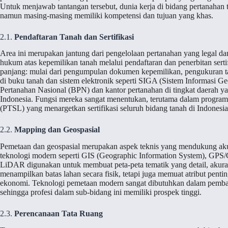
Untuk menjawab tantangan tersebut, dunia kerja di bidang pertanahan t
namun masing-masing memiliki kompetensi dan tujuan yang khas.
2.1.
Pendaftaran Tanah dan Sertifikasi
Area ini merupakan jantung dari pengelolaan pertanahan yang legal da
hukum atas kepemilikan tanah melalui pendaftaran dan penerbitan sertif
panjang: mulai dari pengumpulan dokumen kepemilikan, pengukuran tana
di buku tanah dan sistem elektronik seperti SIGA (Sistem Informasi Ge
Pertanahan Nasional (BPN) dan kantor pertanahan di tingkat daerah yan
Indonesia. Fungsi mereka sangat menentukan, terutama dalam program s
(PTSL) yang menargetkan sertifikasi seluruh bidang tanah di Indonesia
2.2.
Mapping dan Geospasial
Pemetaan dan geospasial merupakan aspek teknis yang mendukung akur
teknologi modern seperti GIS (Geographic Information System), GPS/
LiDAR digunakan untuk membuat peta-peta tematik yang detail, akurat,
menampilkan batas lahan secara fisik, tetapi juga memuat atribut penti
ekonomi. Teknologi pemetaan modern sangat dibutuhkan dalam pembang
sehingga profesi dalam sub-bidang ini memiliki prospek tinggi.
2.3.
Perencanaan Tata Ruang