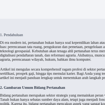
1. Pendahuluan
Di era modern ini, pertanahan bukan hanya soal kepemilikan lahan ata
luas: perencanaan tata ruang, pengukuran dan pemetaan, pengelolaan a
teknologi geospasial. Kebutuhan akan tenaga ahli pertanahan terus men
digitalisasi pendaftaran tanah, dan reformasi agraria. Akibatnya, munc
agraria, perencanaan wilayah, hukum, bahkan ilmu komputer.
Artikel ini mengulas secara komprehensif ragam profesi di sektor pert
sertifikasi, prospek gaji, hingga tips memulai karier. Bagi Anda yang t
artikel ini menjadi panduan lengkap untuk menentukan arah langkah pr
2. Gambaran Umum Bidang Pertanahan
Bidang pertanahan merupakan sektor strategis yang memainkan peran
Tanah bukan hanya sebatas sumber daya alam, tetapi juga menjadi fond
politik. Karena itu, bidang pertanahan mencakup aspek yang sangat komp