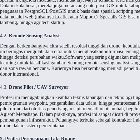
Dalam skala besar, mereka juga merancang enterprise GIS untuk kabup
penguasaan PostgreSQL/PostGIS untuk basis data spasial, scripting
data melalui web (misalnya Leaflet atau Mapbox). Spesialis GIS bisa m
tambang, hingga agritech startup.
4.2.
Remote Sensing Analyst
Dengan berkembangnya citra satelit resolusi tinggi dan drone, kebutuh
ini bertugas mengolah data citra untuk menghasilkan informasi tentan
hingga deteksi perubahan waktu.Software yang sering digunakan mel
learning untuk klasifikasi gambar. Seorang remote sensing analyst sa
dan zona rawan bencana. Kariernya bisa berkembang menjadi peneliti s
donor internasional.
4.3.
Drone Pilot / UAV Surveyor
Profesi ini menggabungkan keahlian teknis lapangan dan teknologi tin
pemrograman waypoint, pengambilan data udara, hingga pemrosesan fot
pilot drone dari otoritas penerbangan sipil menjadi nilai tambah, be
Agisoft Metashape. Dalam praktiknya, profesi ini sangat dicari di p
pembangunan infrastruktur. Peluangnya terbuka sebagai kontraktor inde
drone dalam sistem pemerintahan.
5. Profesi Perencanaan Tata Ruang