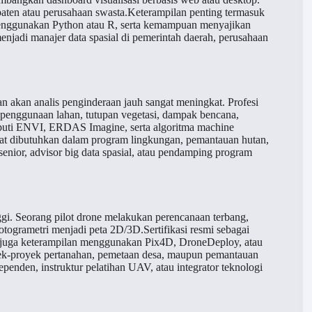
aten atau perusahaan swasta.Keterampilan penting termasuk
 menggunakan Python atau R, serta kemampuan menyajikan
enjadi manajer data spasial di pemerintah daerah, perusahaan
an akan analis penginderaan jauh sangat meningkat. Profesi
g penggunaan lahan, tutupan vegetasi, dampak bencana,
iputi ENVI, ERDAS Imagine, serta algoritma machine
ngat dibutuhkan dalam program lingkungan, pemantauan hutan,
enior, advisor big data spasial, atau pendamping program
ggi. Seorang pilot drone melakukan perencanaan terbang,
ogrametri menjadi peta 2D/3D.Sertifikasi resmi sebagai
gitu juga keterampilan menggunakan Pix4D, DroneDeploy, atau
royek-proyek pertanahan, pemetaan desa, maupun pemantauan
penden, instruktur pelatihan UAV, atau integrator teknologi