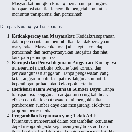
Masyarakat mungkin kurang memahami pentingnya
transparansi atau tidak memiliki pengetahuan untuk
menuntut transparansi dari pemerintah.
Dampak Kurangnya Transparansi
Ketidakpercayaan Masyarakat
: Ketidaktransparanan
dalam pemerintahan menimbulkan ketidakpercayaan
masyarakat. Masyarakat menjadi skeptis terhadap
pemerintah dan mempertanyakan integritas dan niat
baik para pemimpinnya.
Korupsi dan Penyalahgunaan Anggaran
: Kurangnya
transparansi membuka peluang bagi korupsi dan
penyalahgunaan anggaran. Tanpa pengawasan yang
ketat, anggaran publik dapat disalahgunakan untuk
kepentingan pribadi atau kelompok tertentu.
Inefisiensi dalam Penggunaan Sumber Daya
: Tanpa
transparansi, penggunaan anggaran sering kali tidak
efisien dan tidak tepat sasaran. Ini mengakibatkan
pemborosan sumber daya dan mengurangi efektivitas
program pemerintah.
Pengambilan Keputusan yang Tidak Adil
:
Kurangnya transparansi dalam pengambilan keputusan
dapat mengarah pada keputusan yang tidak adil dan
tidak berdasarkan fakta atau kebutuhan masyarakat. Hal