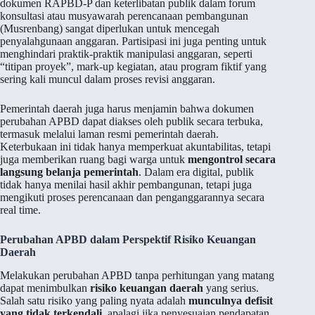
dokumen RAPBD-P dan keterlibatan publik dalam forum
konsultasi atau musyawarah perencanaan pembangunan
(Musrenbang) sangat diperlukan untuk mencegah
penyalahgunaan anggaran. Partisipasi ini juga penting untuk
menghindari praktik-praktik manipulasi anggaran, seperti
“titipan proyek”, mark-up kegiatan, atau program fiktif yang
sering kali muncul dalam proses revisi anggaran.
Pemerintah daerah juga harus menjamin bahwa dokumen
perubahan APBD dapat diakses oleh publik secara terbuka,
termasuk melalui laman resmi pemerintah daerah.
Keterbukaan ini tidak hanya memperkuat akuntabilitas, tetapi
juga memberikan ruang bagi warga untuk
mengontrol secara
langsung belanja pemerintah
. Dalam era digital, publik
tidak hanya menilai hasil akhir pembangunan, tetapi juga
mengikuti proses perencanaan dan penganggarannya secara
real time.
Perubahan APBD dalam Perspektif Risiko Keuangan
Daerah
Melakukan perubahan APBD tanpa perhitungan yang matang
dapat menimbulkan
risiko keuangan daerah
yang serius.
Salah satu risiko yang paling nyata adalah
munculnya defisit
yang tidak terkendali
, apalagi jika penyesuaian pendapatan