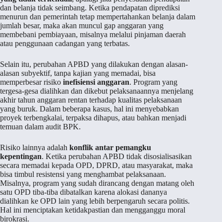
dan belanja tidak seimbang. Ketika pendapatan diprediksi
menurun dan pemerintah tetap mempertahankan belanja dalam
jumlah besar, maka akan muncul gap anggaran yang
membebani pembiayaan, misalnya melalui pinjaman daerah
atau penggunaan cadangan yang terbatas.
Selain itu, perubahan APBD yang dilakukan dengan alasan-
alasan subyektif, tanpa kajian yang memadai, bisa
memperbesar risiko
inefisiensi anggaran
. Program yang
tergesa-gesa dialihkan dan dikebut pelaksanaannya menjelang
akhir tahun anggaran rentan terhadap kualitas pelaksanaan
yang buruk. Dalam beberapa kasus, hal ini menyebabkan
proyek terbengkalai, terpaksa dihapus, atau bahkan menjadi
temuan dalam audit BPK.
Risiko lainnya adalah
konflik antar pemangku
kepentingan
. Ketika perubahan APBD tidak disosialisasikan
secara memadai kepada OPD, DPRD, atau masyarakat, maka
bisa timbul resistensi yang menghambat pelaksanaan.
Misalnya, program yang sudah dirancang dengan matang oleh
satu OPD tiba-tiba dibatalkan karena alokasi dananya
dialihkan ke OPD lain yang lebih berpengaruh secara politis.
Hal ini menciptakan ketidakpastian dan mengganggu moral
birokrasi.