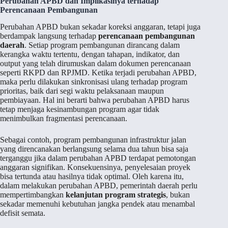
Perubahan APBD dan Implikasinya terhadap
Perencanaan Pembangunan
Perubahan APBD bukan sekadar koreksi anggaran, tetapi juga
berdampak langsung terhadap
perencanaan pembangunan
daerah
. Setiap program pembangunan dirancang dalam
kerangka waktu tertentu, dengan tahapan, indikator, dan
output yang telah dirumuskan dalam dokumen perencanaan
seperti RKPD dan RPJMD. Ketika terjadi perubahan APBD,
maka perlu dilakukan sinkronisasi ulang terhadap program
prioritas, baik dari segi waktu pelaksanaan maupun
pembiayaan. Hal ini berarti bahwa perubahan APBD harus
tetap menjaga kesinambungan program agar tidak
menimbulkan fragmentasi perencanaan.
Sebagai contoh, program pembangunan infrastruktur jalan
yang direncanakan berlangsung selama dua tahun bisa saja
terganggu jika dalam perubahan APBD terdapat pemotongan
anggaran signifikan. Konsekuensinya, penyelesaian proyek
bisa tertunda atau hasilnya tidak optimal. Oleh karena itu,
dalam melakukan perubahan APBD, pemerintah daerah perlu
mempertimbangkan
kelanjutan program strategis
, bukan
sekadar memenuhi kebutuhan jangka pendek atau menambal
defisit semata.