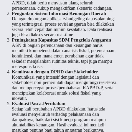
APBD, tidak perlu menyusun ulang seluruh
perencanaan, cukup mengaktifkan skenario cadangan.
Penguatan Sistem Informasi Keuangan Daerah
Dengan dukungan aplikasi e-budgeting dan e-planning
yang terintegrasi, proses revisi anggaran bisa dilakukan
secara lebih cepat dan minim kesalahan. Data realisasi
juga bisa diakses secara real-time.
Peningkatan Kapasitas SDM Pengelola Anggaran
ASN di bagian perencanaan dan keuangan harus
memiliki kompetensi dalam analisis fiskal, perencanaan
kontinjensi, dan manajemen perubahan agar tidak
sekadar menjalankan rutinitas teknis, tapi juga mampu
merespons krisis.
Kemitraan dengan DPRD dan Stakeholder
Komunikasi yang intensif dengan legislatif dan
stakeholder non-pemerintah dapat mengurangi resistensi
dan mempercepat proses pembahasan RAPBD-P, serta
menciptakan kolaborasi untuk solusi fiskal yang
inovatif.
Evaluasi Pasca-Perubahan
Setiap kali perubahan APBD dilakukan, harus ada
evaluasi menyeluruh terhadap pelaksanaan dan
dampaknya, baik dari sisi kinerja program maupun
akuntabilitas keuangan. Hasil evaluasi ini menjadi
masukan penting bagi tahun anggaran berikutnya.