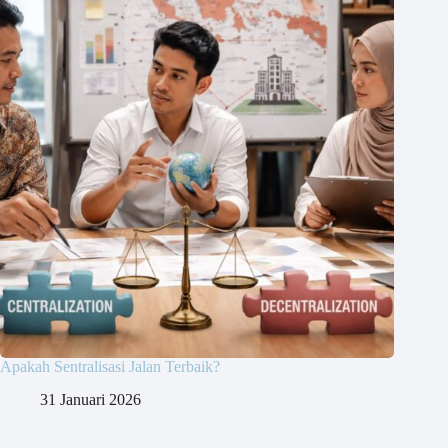
Apakah Sentralisasi Jalan Terbaik?
31 Januari 2026