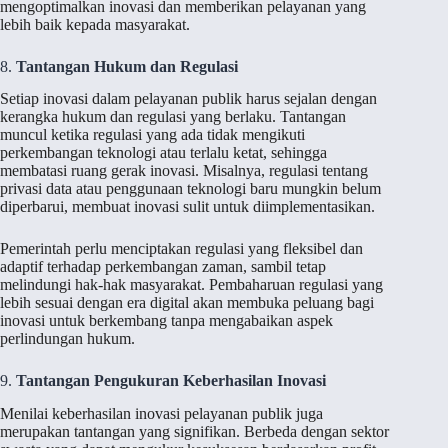
mengoptimalkan inovasi dan memberikan pelayanan yang
lebih baik kepada masyarakat.
8.
Tantangan Hukum dan Regulasi
Setiap inovasi dalam pelayanan publik harus sejalan dengan
kerangka hukum dan regulasi yang berlaku. Tantangan
muncul ketika regulasi yang ada tidak mengikuti
perkembangan teknologi atau terlalu ketat, sehingga
membatasi ruang gerak inovasi. Misalnya, regulasi tentang
privasi data atau penggunaan teknologi baru mungkin belum
diperbarui, membuat inovasi sulit untuk diimplementasikan.
Pemerintah perlu menciptakan regulasi yang fleksibel dan
adaptif terhadap perkembangan zaman, sambil tetap
melindungi hak-hak masyarakat. Pembaharuan regulasi yang
lebih sesuai dengan era digital akan membuka peluang bagi
inovasi untuk berkembang tanpa mengabaikan aspek
perlindungan hukum.
9.
Tantangan Pengukuran Keberhasilan Inovasi
Menilai keberhasilan inovasi pelayanan publik juga
merupakan tantangan yang signifikan. Berbeda dengan sektor