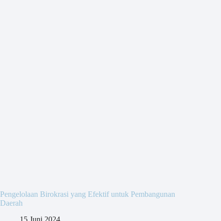
Pengelolaan Birokrasi yang Efektif untuk Pembangunan
Daerah
15 Juni 2024