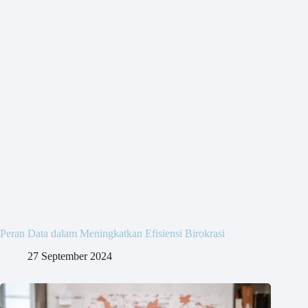
Peran Data dalam Meningkatkan Efisiensi Birokrasi
27 September 2024