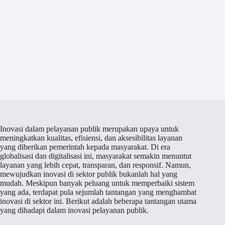
Inovasi dalam pelayanan publik merupakan upaya untuk
meningkatkan kualitas, efisiensi, dan aksesibilitas layanan
yang diberikan pemerintah kepada masyarakat. Di era
globalisasi dan digitalisasi ini, masyarakat semakin menuntut
layanan yang lebih cepat, transparan, dan responsif. Namun,
mewujudkan inovasi di sektor publik bukanlah hal yang
mudah. Meskipun banyak peluang untuk memperbaiki sistem
yang ada, terdapat pula sejumlah tantangan yang menghambat
inovasi di sektor ini. Berikut adalah beberapa tantangan utama
yang dihadapi dalam inovasi pelayanan publik.