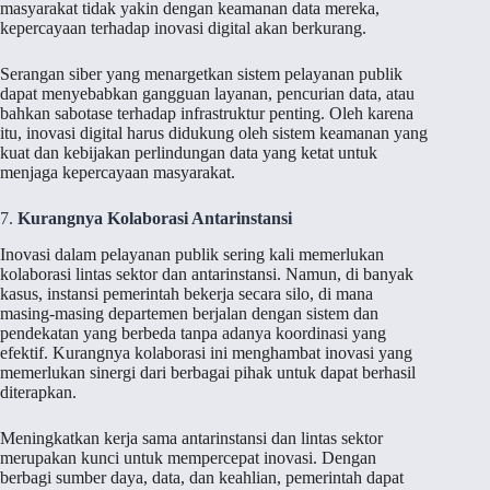
masyarakat tidak yakin dengan keamanan data mereka,
kepercayaan terhadap inovasi digital akan berkurang.
Serangan siber yang menargetkan sistem pelayanan publik
dapat menyebabkan gangguan layanan, pencurian data, atau
bahkan sabotase terhadap infrastruktur penting. Oleh karena
itu, inovasi digital harus didukung oleh sistem keamanan yang
kuat dan kebijakan perlindungan data yang ketat untuk
menjaga kepercayaan masyarakat.
7.
Kurangnya Kolaborasi Antarinstansi
Inovasi dalam pelayanan publik sering kali memerlukan
kolaborasi lintas sektor dan antarinstansi. Namun, di banyak
kasus, instansi pemerintah bekerja secara silo, di mana
masing-masing departemen berjalan dengan sistem dan
pendekatan yang berbeda tanpa adanya koordinasi yang
efektif. Kurangnya kolaborasi ini menghambat inovasi yang
memerlukan sinergi dari berbagai pihak untuk dapat berhasil
diterapkan.
Meningkatkan kerja sama antarinstansi dan lintas sektor
merupakan kunci untuk mempercepat inovasi. Dengan
berbagi sumber daya, data, dan keahlian, pemerintah dapat