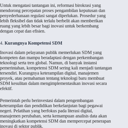
Untuk mengatasi tantangan ini, reformasi birokrasi yang
mendorong percepatan proses pengambilan keputusan dan
penyederhanaan regulasi sangat diperlukan. Prosedur yang
lebih fleksibel dan tidak terlalu berbelit akan memberikan
ruang yang lebih besar bagi inovasi untuk berkembang
dengan cepat dan efisien.
4.
Kurangnya Kompetensi SDM
Inovasi dalam pelayanan publik memerlukan SDM yang
kompeten dan mampu beradaptasi dengan perkembangan
teknologi serta tren global. Namun, di banyak instansi
pemerintahan, kompetensi SDM sering kali menjadi tantangan
tersendiri. Kurangnya keterampilan digital, manajemen
proyek, atau pemahaman tentang teknologi baru membuat
SDM kesulitan dalam mengimplementasikan inovasi secara
efektif.
Pemerintah perlu berinvestasi dalam pengembangan
keterampilan dan pendidikan berkelanjutan bagi pegawai
negeri. Pelatihan yang berfokus pada literasi digital,
manajemen perubahan, serta kemampuan analisis data akan
meningkatkan kompetensi SDM dan mempercepat penerapan
inovasi di sektor publik.