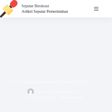
Skip
Seputar Birokrasi
to
content
Artikel Seputar Pemerintahan
Apa Itu Zona Integritas dalam Pelayanan Publik?
Humas Seputar Birokrasi
15 Desember 2024
Pemerintahan