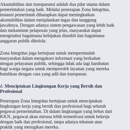
Akuntabilitas dan transparansi adalah dua pilar utama dalam
pemerintahan yang baik. Melalui penerapan Zona Integritas,
instansi pemerintah diharapkan dapat meningkatkan
akuntabilitas dalam menjalankan tugas dan tanggung
jawabnya. Dengan adanya sistem pengawasan yang lebih baik
dan mekanisme pelaporan yang jelas, masyarakat dapat
mengetahui bagaimana kebijakan diambil dan bagaimana
anggaran publik dikelola.
Zona Integritas juga bertujuan untuk mempermudah
masyarakat dalam mengakses informasi yang berkaitan
dengan pelayanan publik, sehingga tidak ada lagi hambatan
bagi warga negara untuk memperoleh layanan yang mereka
butuhkan dengan cara yang adil dan transparan.
d.
Menciptakan Lingkungan Kerja yang Bersih dan
Profesional
Penerapan Zona Integritas bertujuan untuk menciptakan
lingkungan kerja yang bersih dan profesional bagi seluruh
pegawai pemerintahan. Di dalam lingkungan yang bebas dari
KKN, pegawai akan merasa lebih termotivasi untuk bekerja
dengan baik dan profesional, tanpa adanya tekanan atau
praktik yang merugikan mereka.