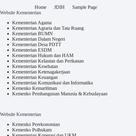
Home
JDIH
Sample Page
Website Kementerian
Kementerian Agama
Kementerian Agraria dan Tata Ruang
Kementerian BUMN
Kementerian Dalam Negeri
Kementerian Desa PDTT
Kementerian ESDM
Kementerian Hukum dan HAM
Kementerian Kelautan dan Perikanan
Kementerian Kesehatan
Kementerian Ketenagakerjaan
Kementerian Keuangan
Kementerian Komunikasi dan Informatika
Kemenko Kemaritiman
Kemenko Pembangunan Manusia & Kebudayaan
Website Kementerian
Kemenko Perekonomian
Kemenko Polhukam
Kementerian Koperasi dan UKM