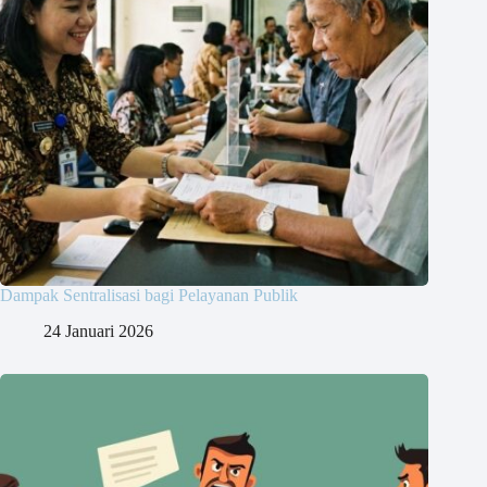
Dampak Sentralisasi bagi Pelayanan Publik
24 Januari 2026