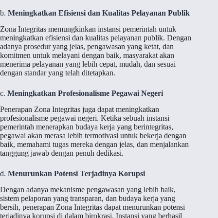
b.
Meningkatkan Efisiensi dan Kualitas Pelayanan Publik
Zona Integritas memungkinkan instansi pemerintah untuk
meningkatkan efisiensi dan kualitas pelayanan publik. Dengan
adanya prosedur yang jelas, pengawasan yang ketat, dan
komitmen untuk melayani dengan baik, masyarakat akan
menerima pelayanan yang lebih cepat, mudah, dan sesuai
dengan standar yang telah ditetapkan.
c.
Meningkatkan Profesionalisme Pegawai Negeri
Penerapan Zona Integritas juga dapat meningkatkan
profesionalisme pegawai negeri. Ketika sebuah instansi
pemerintah menerapkan budaya kerja yang berintegritas,
pegawai akan merasa lebih termotivasi untuk bekerja dengan
baik, memahami tugas mereka dengan jelas, dan menjalankan
tanggung jawab dengan penuh dedikasi.
d.
Menurunkan Potensi Terjadinya Korupsi
Dengan adanya mekanisme pengawasan yang lebih baik,
sistem pelaporan yang transparan, dan budaya kerja yang
bersih, penerapan Zona Integritas dapat menurunkan potensi
terjadinya korupsi di dalam birokrasi. Instansi yang berhasil