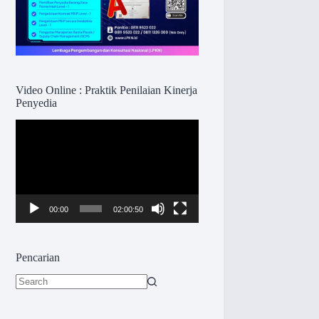
Video Online : Praktik Penilaian Kinerja
Penyedia
Pemutar
Video
00:00
02:00:50
Pencarian
No
results