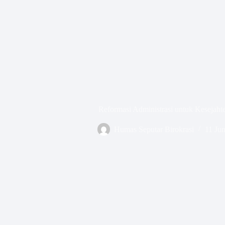
Reformasi Administrasi untuk Kesejaht
Humas Seputar Birokrasi
11 Jun