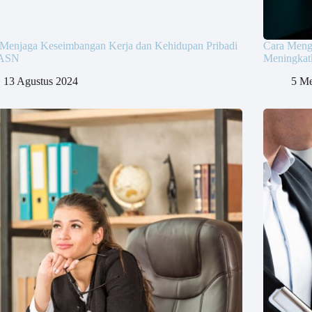
 Menjaga Keseimbangan Kerja dan Kehidupan Pribadi
Cara Meng
 ASN
Meningkat
13 Agustus 2024
5 Me