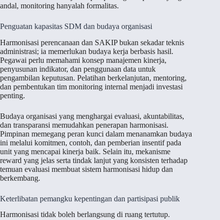
andal, monitoring hanyalah formalitas.
Penguatan kapasitas SDM dan budaya organisasi
Harmonisasi perencanaan dan SAKIP bukan sekadar teknis
administrasi; ia memerlukan budaya kerja berbasis hasil.
Pegawai perlu memahami konsep manajemen kinerja,
penyusunan indikator, dan penggunaan data untuk
pengambilan keputusan. Pelatihan berkelanjutan, mentoring,
dan pembentukan tim monitoring internal menjadi investasi
penting.
Budaya organisasi yang menghargai evaluasi, akuntabilitas,
dan transparansi memudahkan penerapan harmonisasi.
Pimpinan memegang peran kunci dalam menanamkan budaya
ini melalui komitmen, contoh, dan pemberian insentif pada
unit yang mencapai kinerja baik. Selain itu, mekanisme
reward yang jelas serta tindak lanjut yang konsisten terhadap
temuan evaluasi membuat sistem harmonisasi hidup dan
berkembang.
Keterlibatan pemangku kepentingan dan partisipasi publik
Harmonisasi tidak boleh berlangsung di ruang tertutup.