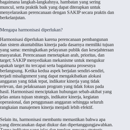
bagaimana langkah-langkahnya, hambatan yang sering
muncul, serta praktik baik yang dapat diterapkan untuk
menyelaraskan perencanaan dengan SAKIP secara praktis dan
berkelanjutan.
Mengapa harmonisasi diperlukan?
Harmonisasi diperlukan karena perencanaan pembangunan
dan sistem akuntabilitas kinerja pada dasarnya memiliki tujuan
yang sama: meningkatkan pelayanan publik dan kesejahteraan
masyarakat. Perencanaan menetapkan arah, prioritas, dan
target; SAKIP menyediakan mekanisme untuk mengukur
apakah target itu tercapai serta bagaimana prosesnya
berlangsung. Ketika kedua aspek berjalan sendiri-sendiri,
terjadi misalignment yang dapat mengakibatkan alokasi
anggaran yang tidak tepat, indikator kinerja yang tidak
relevan, dan pelaksanaan program yang tidak fokus pada
hasil. Harmonisasi menciptakan hubungan sebab-akibat yang
jelas antara tujuan strategis, indikator kinerja, kegiatan
operasional, dan penggunaan anggaran sehingga seluruh
rangkaian manajemen kinerja menjadi lebih efektif.
Selain itu, harmonisasi membantu memastikan bahwa apa
yang direncanakan dapat diukur dan dipertanggungjawabkan.
Tanpa indikator yang jelas dan terukur, rencana strategis