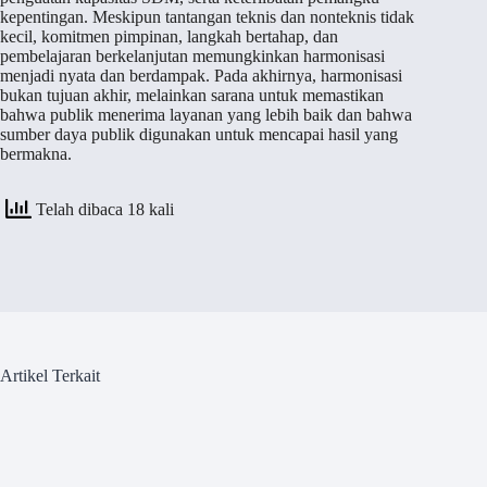
kepentingan. Meskipun tantangan teknis dan nonteknis tidak
kecil, komitmen pimpinan, langkah bertahap, dan
pembelajaran berkelanjutan memungkinkan harmonisasi
menjadi nyata dan berdampak. Pada akhirnya, harmonisasi
bukan tujuan akhir, melainkan sarana untuk memastikan
bahwa publik menerima layanan yang lebih baik dan bahwa
sumber daya publik digunakan untuk mencapai hasil yang
bermakna.
Telah dibaca 18 kali
Artikel Terkait