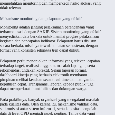
memudahkan monitoring dan memperkecil risiko alokasi yang
tidak relevan.
Mekanisme monitoring dan pelaporan yang efektif
Monitoring adalah jantung pelaksanaan perencanaan yang
terharmonisasi dengan SAKIP. Sistem monitoring yang efektif
menyediakan data berkala untuk menilai progres pelaksanaan
kegiatan dan pencapaian indikator. Pelaporan harus disusun
secara berkala, misalnya triwulanan atau semesteran, dengan
format yang konsisten sehingga tren dapat diikuti.
Pelaporan perlu menonjolkan informasi yang relevan: capaian
terhadap target, realisasi anggaran, masalah lapangan, serta
rekomendasi tindakan korektif. Selain laporan formal,
dashboard kinerja yang berbasis elektronik membantu
pimpinan melihat keadaan secara real-time dan mengambil
keputusan cepat. Transparansi laporan kepada publik juga
dapat memperkuat akuntabilitas dan dukungan warga.
Pada praktiknya, banyak organisasi yang mengalami masalah
pada kualitas data. Oleh karena itu, mekanisme validasi data,
sinkronisasi antar sistem informasi, serta kapasitas pengolah
data di level OPD menjadi aspek penting. Tanpa data yang