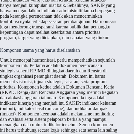
hanya menjadi kumpulan niat baik. Sebaliknya, SAKIP yang
hanya mengandalkan indikator administratif tanpa berpegang
pada kerangka perencanaan tidak akan mencerminkan
kontribusi nyata terhadap sasaran pembangunan. Harmonisasi
juga mendorong transparansi karena publik dan pemangku
kepentingan dapat melihat keterkaitan antara prioritas
program, target yang ditetapkan, dan capaian yang diukur.
Komponen utama yang harus diselaraskan
Untuk mencapai harmonisasi, perlu memperhatikan sejumlah
komponen inti. Pertama adalah dokumen perencanaan
strategis seperti RPJMD di tingkat daerah dan Renstra di
tingkat organisasi perangkat daerah. Dokumen ini harus
memuat visi misi, tujuan strategis, sasaran, serta program
prioritas. Komponen kedua adalah Dokumen Rencana Kerja
(RKPD, Renja) dan Rencana Anggaran yang merinci kegiatan
dan alokasi anggaran tahunan. Komponen ketiga adalah
indikator kinerja yang menjadi inti SAKIP: indikator keluaran
(output), indikator hasil (outcome), dan indikator dampak
(impact). Komponen keempat adalah mekanisme monitoring
dan evaluasi serta sistem pelaporan berkala yang mampu
menangkap data untuk indikator tersebut. Semua komponen
ini harus terhubung secara logis sehingga satu sama lain saling