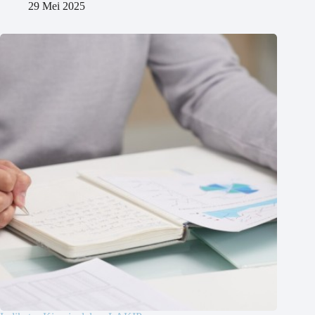
29 Mei 2025