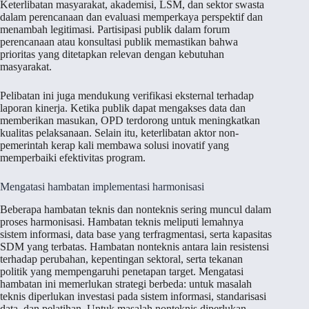
Keterlibatan masyarakat, akademisi, LSM, dan sektor swasta
dalam perencanaan dan evaluasi memperkaya perspektif dan
menambah legitimasi. Partisipasi publik dalam forum
perencanaan atau konsultasi publik memastikan bahwa
prioritas yang ditetapkan relevan dengan kebutuhan
masyarakat.
Pelibatan ini juga mendukung verifikasi eksternal terhadap
laporan kinerja. Ketika publik dapat mengakses data dan
memberikan masukan, OPD terdorong untuk meningkatkan
kualitas pelaksanaan. Selain itu, keterlibatan aktor non-
pemerintah kerap kali membawa solusi inovatif yang
memperbaiki efektivitas program.
Mengatasi hambatan implementasi harmonisasi
Beberapa hambatan teknis dan nonteknis sering muncul dalam
proses harmonisasi. Hambatan teknis meliputi lemahnya
sistem informasi, data base yang terfragmentasi, serta kapasitas
SDM yang terbatas. Hambatan nonteknis antara lain resistensi
terhadap perubahan, kepentingan sektoral, serta tekanan
politik yang mempengaruhi penetapan target. Mengatasi
hambatan ini memerlukan strategi berbeda: untuk masalah
teknis diperlukan investasi pada sistem informasi, standarisasi
data, dan pelatihan. Untuk masalah nonteknis diperlukan