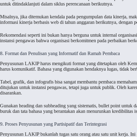
untuk ditindaklanjuti dalam siklus perencanaan berikutnya.
Misalnya, jika ditemukan kendala pada pengumpulan data kinerja, m
informasi kinerja berbasis web di tahun anggaran berikutnya, dengan pel
Rekomendasi seperti ini bukan hanya berguna untuk internal organisas
instansi pengawas bahwa organisasi berkomitmen pada perbaikan berke
8. Format dan Penulisan yang Informatif dan Ramah Pembaca
Penyusunan LAKIP harus mengikuti format yang ditetapkan oleh Kemen
harus komunikatif. Bahasa yang digunakan hendaknya lugas, tidak berbel
Tabel, grafik, dan infografis bisa sangat membantu pembaca memaha
ditujukan untuk instansi pengawas, tetapi juga untuk publik. Oleh karen
disarankan.
Gunakan heading dan subheading yang sistematis, bullet point untuk daf
buruk dan tata bahasa yang berantakan akan menurunkan kredibilitas is
9. Proses Penyusunan yang Partisipatif dan Terintegrasi
Penyusunan LAKIP bukanlah tugas satu orang atau satu unit kerja. Ini