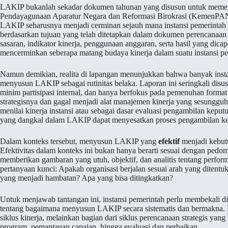
LAKIP bukanlah sekadar dokumen tahunan yang disusun untuk memenu
Pendayagunaan Aparatur Negara dan Reformasi Birokrasi (KemenPAN-
LAKIP seharusnya menjadi cerminan sejauh mana instansi pemerintah t
berdasarkan tujuan yang telah ditetapkan dalam dokumen perencanaan str
sasaran, indikator kinerja, penggunaan anggaran, serta hasil yang dic
mencerminkan seberapa matang budaya kinerja dalam suatu instansi pe
Namun demikian, realita di lapangan menunjukkan bahwa banyak instan
menyusun LAKIP sebagai rutinitas belaka. Laporan ini seringkali disu
minim partisipasi internal, dan hanya berfokus pada pemenuhan format
strategisnya dan gagal menjadi alat manajemen kinerja yang sesungguhn
menilai kinerja instansi atau sebagai dasar evaluasi pengambilan keput
yang dangkal dalam LAKIP dapat menyesatkan proses pengambilan ke
Dalam konteks tersebut, menyusun LAKIP yang
efektif
menjadi kebutu
Efektivitas dalam konteks ini bukan hanya berarti sesuai dengan pedoma
memberikan gambaran yang utuh, objektif, dan analitis tentang perf
pertanyaan kunci: Apakah organisasi berjalan sesuai arah yang ditentu
yang menjadi hambatan? Apa yang bisa ditingkatkan?
Untuk menjawab tantangan ini, instansi pemerintah perlu membekali
tentang bagaimana menyusun LAKIP secara sistematis dan bermakna
siklus kinerja, melainkan bagian dari siklus perencanaan strategis yan
program, pemantauan capaian, hingga evaluasi dan perbaikan.