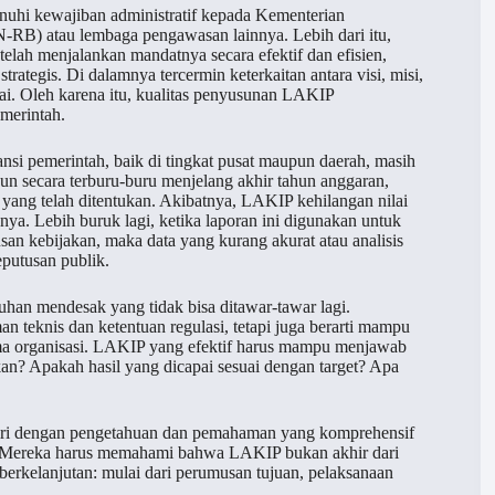
hi kewajiban administratif kepada Kementerian
RB) atau lembaga pengawasan lainnya. Lebih dari itu,
elah menjalankan mandatnya secara efektif dan efisien,
ategis. Di dalamnya tercermin keterkaitan antara visi, misi,
apai. Oleh karena itu, kualitas penyusunan LAKIP
merintah.
si pemerintah, baik di tingkat pusat maupun daerah, masih
sun secara terburu-buru menjelang akhir tahun anggaran,
 yang telah ditentukan. Akibatnya, LAKIP kehilangan nilai
ya. Lebih buruk lagi, ketika laporan ini digunakan untuk
usan kebijakan, maka data yang kurang akurat atau analisis
putusan publik.
han mendesak yang tidak bisa ditawar-tawar lagi.
n teknis dan ketentuan regulasi, tetapi juga berarti mampu
orma organisasi. LAKIP yang efektif harus mampu menjawab
kan? Apakah hasil yang dicapai sesuai dengan target? Apa
 diri dengan pengetahuan dan pemahaman yang komprehensif
. Mereka harus memahami bahwa LAKIP bukan akhir dari
g berkelanjutan: mulai dari perumusan tujuan, pelaksanaan