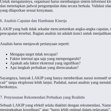
Untuk mengatasinya, organisasi harus membangun sistem informasi kiner
dan menetapkan jadwal pengumpulan data secara berkala. Validasi silan
yang dilaporkan sesuai kenyataan.
6. Analisis Capaian dan Hambatan Kinerja
LAKIP yang baik tidak sekadar mencantumkan angka-angka capaian, te
pencapaian tersebut. Bagian analisis ini adalah kunci untuk menjadika
Analisis harus menjawab pertanyaan seperti:
Mengapa target tidak tercapai?
Faktor internal apa saja yang mempengaruhi?
Apakah ada faktor eksternal yang signifikan?
Apa langkah perbaikan yang direncanakan?
Sayangnya, banyak LAKIP yang hanya memberikan narasi normatif seper
cair” tanpa eksplorasi lebih lanjut. Padahal, narasi analisis yang men
berikutnya.
7. Penyusunan Rekomendasi Perbaikan yang Realistis
Sebuah LAKIP yang efektif selalu diakhiri dengan rekomendasi. Namun,
meningkatkan koordinasi” atau “harus lebih optimal dalam pelayanan”