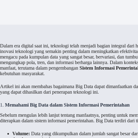
Dalam era digital saat ini, teknologi telah menjadi bagian integral dar
inovasi teknologi yang semakin penting dalam meningkatkan efektivita
mengacu pada kumpulan data yang sangat besar, bervariasi, dan tumbuh
mengungkap pola, tren, dan informasi berharga lainnya. Dalam kontek
manfaat, terutama dalam pengembangan
Sistem Informasi Pemerint
kebutuhan masyarakat.
Artikel ini akan membahas bagaimana Big Data dapat dimanfaatkan dal
yang dapat dihasilkan dari penerapan teknologi ini.
1.
Memahami Big Data dalam Sistem Informasi Pemerintahan
Sebelum mengulas lebih lanjut tentang manfaatnya, penting untuk mem
diterapkan dalam sistem informasi pemerintahan. Big Data terdiri dari 
Volume:
Data yang dikumpulkan dalam jumlah sangat besar dari b