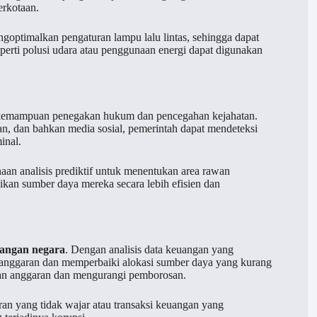
erkotaan.
ngoptimalkan pengaturan lampu lalu lintas, sehingga dapat
eperti polusi udara atau penggunaan energi dapat digunakan
 kemampuan penegakan hukum dan pencegahan kejahatan.
an, dan bahkan media sosial, pemerintah dapat mendeteksi
inal.
an analisis prediktif untuk menentukan area rawan
kan sumber daya mereka secara lebih efisien dan
uangan negara
. Dengan analisis data keuangan yang
n anggaran dan memperbaiki alokasi sumber daya yang kurang
an anggaran dan mengurangi pemborosan.
an yang tidak wajar atau transaksi keuangan yang