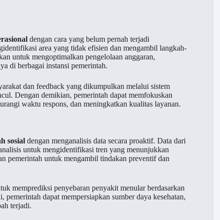
erasional
dengan cara yang belum pernah terjadi
identifikasi area yang tidak efisien dan mengambil langkah-
akan untuk mengoptimalkan pengelolaan anggaran,
a di berbagai instansi pemerintah.
yarakat dan feedback yang dikumpulkan melalui sistem
 muncul. Dengan demikian, pemerintah dapat memfokuskan
rangi waktu respons, dan meningkatkan kualitas layanan.
 sosial
dengan menganalisis data secara proaktif. Data dari
ianalisis untuk mengidentifikasi tren yang menunjukkan
kan pemerintah untuk mengambil tindakan preventif dan
ntuk memprediksi penyebaran penyakit menular berdasarkan
ini, pemerintah dapat mempersiapkan sumber daya kesehatan,
ah terjadi.