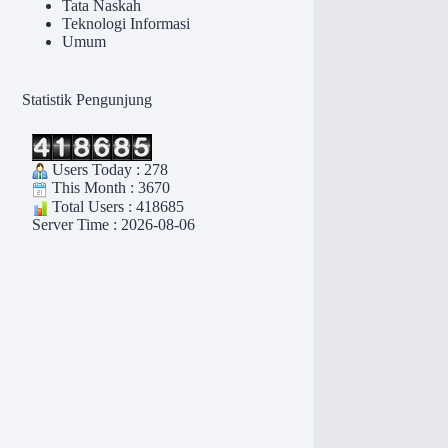
Tata Naskah
Teknologi Informasi
Umum
Statistik Pengunjung
Users Today : 278
This Month : 3670
Total Users : 418685
Server Time : 2026-08-06