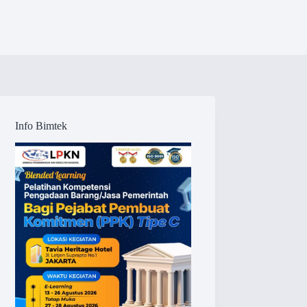
Info Bimtek