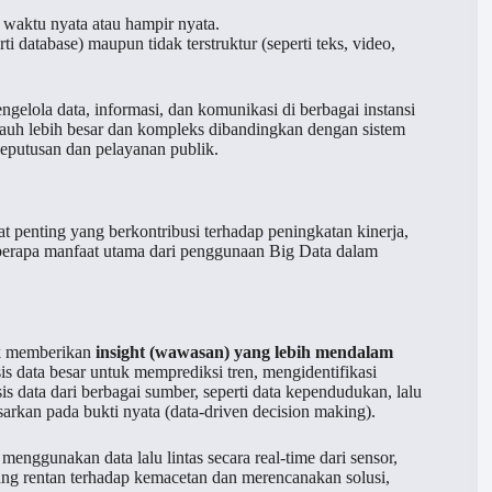
 waktu nyata atau hampir nyata.
rti database) maupun tidak terstruktur (seperti teks, video,
gelola data, informasi, dan komunikasi di berbagai instansi
jauh lebih besar dan kompleks dibandingkan dengan sistem
eputusan dan pelayanan publik.
penting yang berkontribusi terhadap peningkatan kinerja,
beberapa manfaat utama dari penggunaan Big Data dalam
uk memberikan
insight (wawasan) yang lebih mendalam
s data besar untuk memprediksi tren, mengidentifikasi
s data dari berbagai sumber, seperti data kependudukan, lalu
arkan pada bukti nyata (data-driven decision making).
enggunakan data lalu lintas secara real-time dari sensor,
yang rentan terhadap kemacetan dan merencanakan solusi,