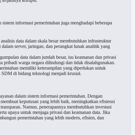
terjadinya korupsi.
 sistem informasi pemerintahan juga menghadapi beberapa
alisis data dalam skala besar membutuhkan infrastruktur
 dalam server, jaringan, dan perangkat lunak analitik yang
umpulan data dalam jumlah besar, isu keamanan dan privasi
a pribadi warga negara dilindungi dan tidak disalahgunakan.
rintahan memiliki keterampilan yang diperlukan untuk
 SDM di bidang teknologi menjadi krusial.
layanan dalam sistem informasi pemerintahan. Dengan
t membuat keputusan yang lebih baik, meningkatkan efisiensi
an transparan. Namun, penerapannya membutuhkan investasi
rta upaya untuk menjaga privasi dan keamanan data. Jika
embangun pemerintahan yang lebih modern, efisien, dan