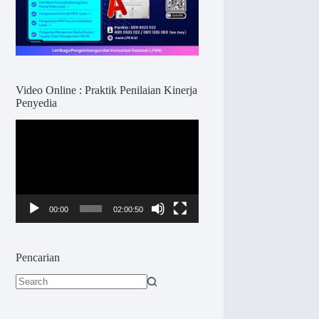
Video Online : Praktik Penilaian Kinerja
Penyedia
Pemutar
Video
00:00
02:00:50
Pencarian
No
results