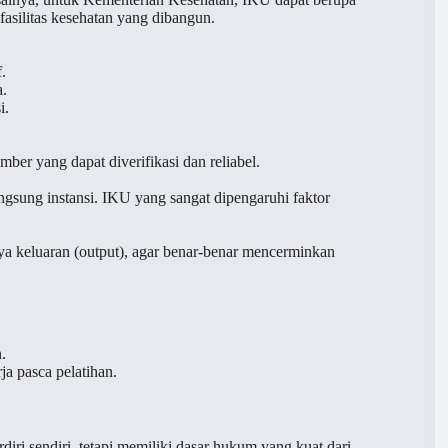
asilitas kesehatan yang dibangun.
f.
a.
i.
er yang dapat diverifikasi dan reliabel.
ngsung instansi. IKU yang sangat dipengaruhi faktor
ya keluaran (output), agar benar-benar mencerminkan
.
a pasca pelatihan.
iri sendiri, tetapi memiliki dasar hukum yang kuat dari