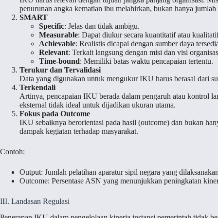
penurunan angka kematian ibu melahirkan, bukan hanya jumlah f
SMART
Specific
: Jelas dan tidak ambigu.
Measurable
: Dapat diukur secara kuantitatif atau kualitati
Achievable
: Realistis dicapai dengan sumber daya tersedi
Relevant
: Terkait langsung dengan misi dan visi organisas
Time-bound
: Memiliki batas waktu pencapaian tertentu.
Terukur dan Tervalidasi
Data yang digunakan untuk mengukur IKU harus berasal dari sumb
Terkendali
Artinya, pencapaian IKU berada dalam pengaruh atau kontrol la
eksternal tidak ideal untuk dijadikan ukuran utama.
Fokus pada Outcome
IKU sebaiknya berorientasi pada hasil (outcome) dan bukan han
dampak kegiatan terhadap masyarakat.
Contoh:
Output: Jumlah pelatihan aparatur sipil negara yang dilaksanakan
Outcome: Persentase ASN yang menunjukkan peningkatan kinerj
III. Landasan Regulasi
Penerapan IKU dalam pengelolaan kinerja instansi pemerintah tidak berd