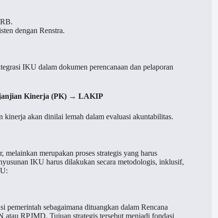
 RB.
isten dengan Renstra.
 integrasi IKU dalam dokumen perencanaan dan pelaporan
janjian Kinerja (PK)
→
LAKIP
kinerja akan dinilai lemah dalam evaluasi akuntabilitas.
 melainkan merupakan proses strategis yang harus
enyusunan IKU harus dilakukan secara metodologis, inklusif,
KU:
tansi pemerintah sebagaimana dituangkan dalam Rencana
 atau RPJMD. Tujuan strategis tersebut menjadi fondasi