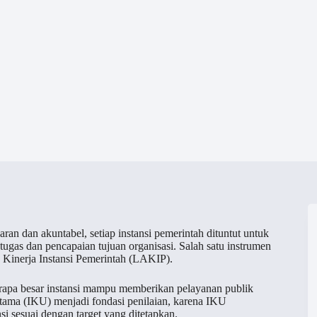
aran dan akuntabel, setiap instansi pemerintah dituntut untuk
ugas dan pencapaian tujuan organisasi. Salah satu instrumen
s Kinerja Instansi Pemerintah (LAKIP).
erapa besar instansi mampu memberikan pelayanan publik
tama (IKU) menjadi fondasi penilaian, karena IKU
i sesuai dengan target yang ditetapkan.