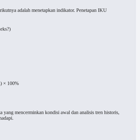
erikutnya adalah menetapkan indikator. Penetapan IKU
deks?)
es) × 100%
ta yang mencerminkan kondisi awal dan analisis tren historis,
hadapi.