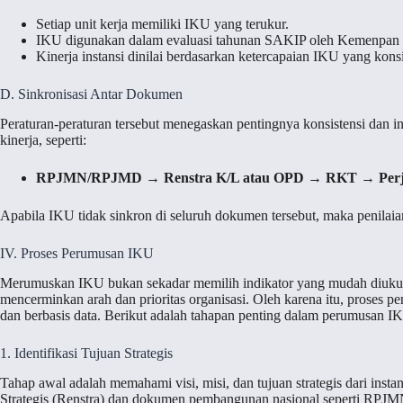
Setiap unit kerja memiliki IKU yang terukur.
IKU digunakan dalam evaluasi tahunan SAKIP oleh Kemenpan
Kinerja instansi dinilai berdasarkan ketercapaian IKU yang kons
D. Sinkronisasi Antar Dokumen
Peraturan-peraturan tersebut menegaskan pentingnya konsistensi dan
kinerja, seperti:
RPJMN/RPJMD
→
Renstra K/L atau OPD
→
RKT
→
Per
Apabila IKU tidak sinkron di seluruh dokumen tersebut, maka penilaian 
IV. Proses Perumusan IKU
Merumuskan IKU bukan sekadar memilih indikator yang mudah diukur,
mencerminkan arah dan prioritas organisasi. Oleh karena itu, proses p
dan berbasis data. Berikut adalah tahapan penting dalam perumusan I
1. Identifikasi Tujuan Strategis
Tahap awal adalah memahami visi, misi, dan tujuan strategis dari ins
Strategis (Renstra) dan dokumen pembangunan nasional seperti RPJMN