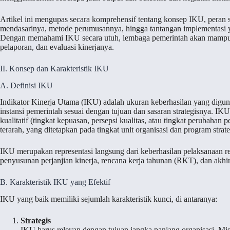
Artikel ini mengupas secara komprehensif tentang konsep IKU, pera
mendasarinya, metode perumusannya, hingga tantangan implementasi y
Dengan memahami IKU secara utuh, lembaga pemerintah akan mampu 
pelaporan, dan evaluasi kinerjanya.
II. Konsep dan Karakteristik IKU
A. Definisi IKU
Indikator Kinerja Utama (IKU) adalah ukuran keberhasilan yang digun
instansi pemerintah sesuai dengan tujuan dan sasaran strategisnya. IKU 
kualitatif (tingkat kepuasan, persepsi kualitas, atau tingkat perubahan
terarah, yang ditetapkan pada tingkat unit organisasi dan program strate
IKU merupakan representasi langsung dari keberhasilan pelaksanaan r
penyusunan perjanjian kinerja, rencana kerja tahunan (RKT), dan akh
B. Karakteristik IKU yang Efektif
IKU yang baik memiliki sejumlah karakteristik kunci, di antaranya:
Strategis
IKU harus relevan dengan tujuan jangka panjang organisasi. M