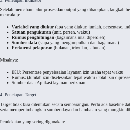
3. Penetapan Indikator
Setelah memahami alur proses dan output yang diharapkan, langkah b
mencakup:
Variabel yang diukur
(apa yang diukur: jumlah, persentase, in
Satuan pengukuran
(unit, persen, waktu)
Rumus penghitungan
(bagaimana nilai diperoleh)
Sumber data
(siapa yang mengumpulkan dan bagaimana)
Frekuensi pelaporan
(bulanan, triwulan, tahunan)
Misalnya:
IKU: Persentase penyelesaian layanan izin usaha tepat waktu
Rumus: (Jumlah izin diselesaikan tepat waktu / total izin dipros
Sumber data: Aplikasi layanan perizinan
4. Penetapan Target
Target tidak bisa ditentukan secara sembarangan. Perlu ada baseline da
serta mempertimbangkan sumber daya dan hambatan yang mungkin di
Pendekatan yang sering digunakan: