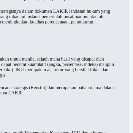
n strategisnya dalam dokumen LAKIP, landasan hukum yang
ang dihadapi instansi pemerintah pusat maupun daerah.
meningkatkan kualitas perencanaan, pengukuran,
akan untuk menilai sejauh mana hasil yang dicapai oleh
dapat bersifat kuantitatif (angka, persentase, indeks) maupun
 perilaku). IKU merupakan alat ukur yang bersifat fokus dan
gis.
encana strategis (Renstra) dan merupakan bahan utama dalam
irnya LAKIP.
isalnya, untuk Kementerian Kesehatan, IKU dapat berupa