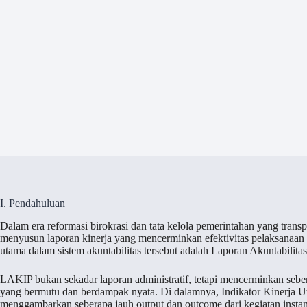
I. Pendahuluan
Dalam era reformasi birokrasi dan tata kelola pemerintahan yang transp
menyusun laporan kinerja yang mencerminkan efektivitas pelaksanaan t
utama dalam sistem akuntabilitas tersebut adalah Laporan Akuntabilita
LAKIP bukan sekadar laporan administratif, tetapi mencerminkan seb
yang bermutu dan berdampak nyata. Di dalamnya, Indikator Kinerja U
menggambarkan seberapa jauh output dan outcome dari kegiatan instans