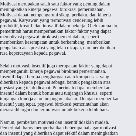
Motivasi merupakan salah satu faktor yang penting dalam
meningkatkan kinerja pegawai birokrasi pemerintahan.
Motivasi dapat mempengaruhi sikap, perilaku, dan kinerja
pegawai. Karyawan yang termotivasi cenderung lebih
produktif, kreatif, dan inovatif dalam bekerja. Oleh karena itu,
pemerintah harus memperhatikan faktor-faktor yang dapat
memotivasi pegawai birokrasi pemerintahan, seperti
memberikan kesempatan untuk berkembang, memberikan
pengakuan atas prestasi yang telah dicapai, dan memberikan
rasa kepercayaan kepada pegawai.
Selain motivasi, insentif juga merupakan faktor yang dapat
mempengaruhi kinerja pegawai birokrasi pemerintahan.
Insentif dapat berupa penghargaan atau kompensasi yang
diberikan kepada pegawai sebagai bentuk pengakuan atas
prestasi yang telah dicapai. Pemerintah dapat memberikan
insentif dalam bentuk bonus atau tunjangan khusus, seperti
tunjangan kinerja atau tunjangan jabatan. Dengan memberikan
insentif yang tepat, pegawai birokrasi pemerintahan akan
merasa dihargai dan termotivasi untuk bekerja lebih baik.
Namun, pemberian motivasi dan insentif tidaklah mudah.
Pemerintah harus memperhatikan beberapa hal agar motivasi
dan insentif yang diberikan dapat efektif dalam meningkatkan