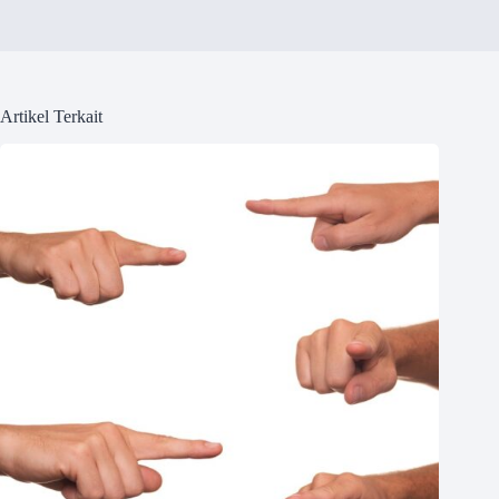
Artikel Terkait