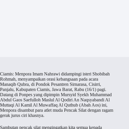
Ciamis: Menpora Imam Nahrawi didampingi isteri Shobibah
Rohmah, menyampaikan orasi kebangsaan pada acara
Manaqib Qubra, di Pondok Pesantren Sirnarasa, Cisirri,
Panjalu, Kabupaten Ciamis, Jawa Barat, Rabu (16/1) pagi.
Datang di Ponpes yang dipimpin Mursyid Syekh Muhammad
Abdul Gaos Saefulloh Maslul Al Qodiri An Naqsyabandi Al
Muttaqi Al Kamil Al Muwaffaq Al Quthub (Abah Aos) ini,
Menpora disambut para atlet muda Pencak Silat dengan ragam
gerak jurus ciri khasnya.
Sambutan pencak silat mengingatkan kita semua kepada