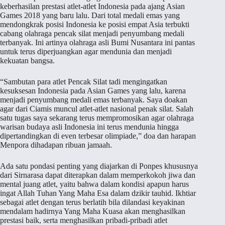
keberhasilan prestasi atlet-atlet Indonesia pada ajang Asian
Games 2018 yang baru lalu. Dari total medali emas yang
mendongkrak posisi Indonesia ke posisi empat Asia terbukti
cabang olahraga pencak silat menjadi penyumbang medali
terbanyak. Ini artinya olahraga asli Bumi Nusantara ini pantas
untuk terus diperjuangkan agar mendunia dan menjadi
kekuatan bangsa.
“Sambutan para atlet Pencak Silat tadi mengingatkan
kesuksesan Indonesia pada Asian Games yang lalu, karena
menjadi penyumbang medali emas terbanyak. Saya doakan
agar dari Ciamis muncul atlet-atlet nasional penak silat. Salah
satu tugas saya sekarang terus mempromosikan agar olahraga
warisan budaya asli Indonesia ini terus mendunia hingga
dipertandingkan di even terbesar olimpiade,” doa dan harapan
Menpora dihadapan ribuan jamaah.
Ada satu pondasi penting yang diajarkan di Ponpes khususnya
dari Sirnarasa dapat diterapkan dalam memperkokoh jiwa dan
mental juang atlet, yaitu bahwa dalam kondisi apapun harus
ingat Allah Tuhan Yang Maha Esa dalam dzikir tauhid. Ikhtiar
sebagai atlet dengan terus berlatih bila dilandasi keyakinan
mendalam hadirnya Yang Maha Kuasa akan menghasilkan
prestasi baik, serta menghasilkan pribadi-pribadi atlet