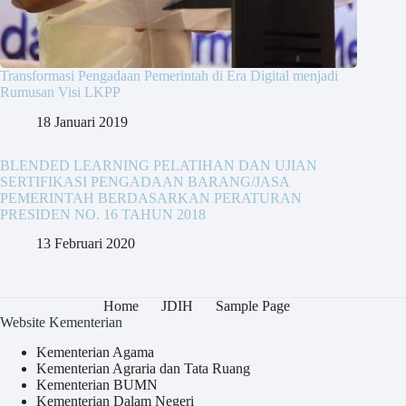
Transformasi Pengadaan Pemerintah di Era Digital menjadi
Rumusan Visi LKPP
18 Januari 2019
BLENDED LEARNING PELATIHAN DAN UJIAN
SERTIFIKASI PENGADAAN BARANG/JASA
PEMERINTAH BERDASARKAN PERATURAN
PRESIDEN NO. 16 TAHUN 2018
13 Februari 2020
Home
JDIH
Sample Page
Website Kementerian
Kementerian Agama
Kementerian Agraria dan Tata Ruang
Kementerian BUMN
Kementerian Dalam Negeri