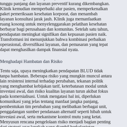
tunggu panjang dan layanan preventif kurang dikembangkan.
Klinik kemudian memperbaiki alur pasien, memperkenalkan
paket pemeriksaan kesehatan korporat, dan menambah
layanan konsultasi jarak jauh. Klinik juga memanfaatkan
ruang kosong untuk menyelenggarakan pelatihan kesehatan
berbayar bagi perusahaan dan komunitas. Setelah satu tahun,
pendapatan meningkat signifikan dan kepuasan pasien naik.
Transformasi ini menunjukkan bahwa kombinasi perbaikan
operasional, diversifikasi layanan, dan pemasaran yang tepat
dapat menghasilkan dampak finansial nyata.
Menghadapi Hambatan dan Risiko
Tentu saja, upaya meningkatkan pendapatan BLUD tidak
tanpa hambatan. Beberapa risiko yang mungkin muncul antara
lain resistensi internal terhadap perubahan, tekanan politik
yang menghambat kebijakan tarif, keterbatasan modal untuk
investasi awal, dan risiko kualitas layanan turun akibat fokus
pada komersialisasi. Untuk mengatasi hal ini, diperlukan
komunikasi yang jelas tentang manfaat jangka panjang,
pembentukan tim perubahan yang melibatkan berbagai unit,
penggalangan sumber pendanaan alternatif seperti hibah untuk
investasi awal, serta mekanisme kontrol mutu yang ketat.
Menyusun rencana pengelolaan risiko menjadi bagian penting
dari strategi agar langkah yang diambil berkelanjutan.