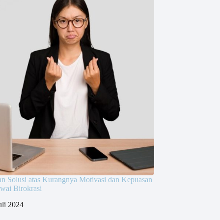
n Solusi atas Kurangnya Motivasi dan Kepuasan
wai Birokrasi
uli 2024