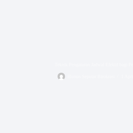
Teknik Pengaturan Jadwal Efektif bagi Pe
Humas Seputar Birokrasi
1 Apri