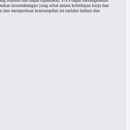
ang realistis dan dapat dijalankan, PNS dapat meningkatkan
takan keseimbangan yang sehat antara kehidupan kerja dan
n dan memperkuat keterampilan ini melalui latihan dan