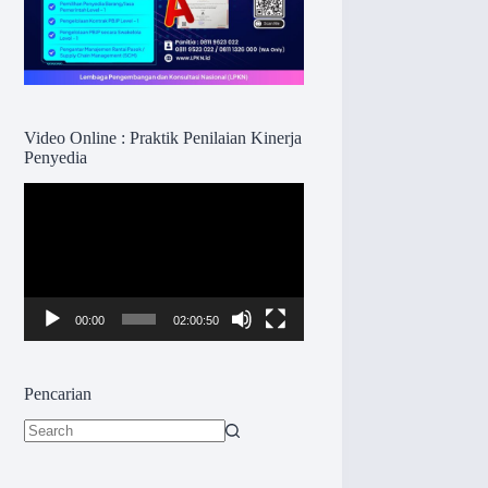
Video Online : Praktik Penilaian Kinerja
Penyedia
Pemutar
Video
00:00
02:00:50
Pencarian
No
results