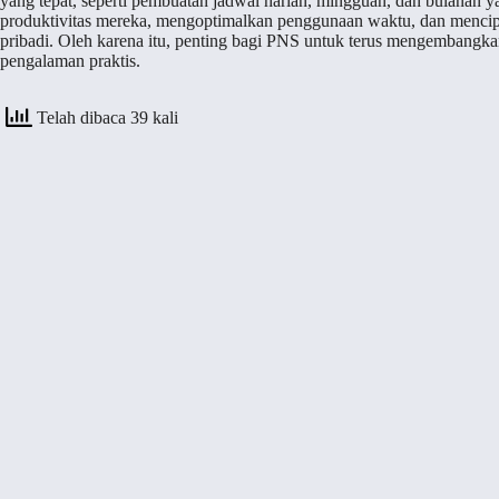
yang tepat, seperti pembuatan jadwal harian, mingguan, dan bulanan y
produktivitas mereka, mengoptimalkan penggunaan waktu, dan mencip
pribadi. Oleh karena itu, penting bagi PNS untuk terus mengembangka
pengalaman praktis.
Telah dibaca 39 kali