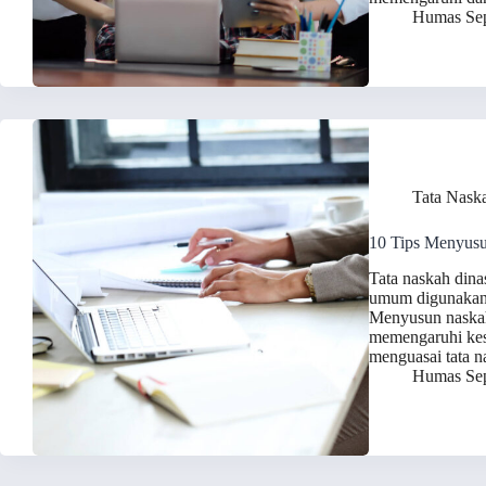
Humas Sep
Tata Nask
10 Tips Menyusu
Tata naskah dina
umum digunakan d
Menyusun naskah 
memengaruhi kes
menguasai tata n
Humas Sep