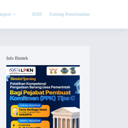
tegori
JDIH
Training Pemerintahan
Info Bimtek