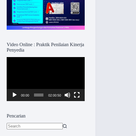
Video Online : Praktik Penilaian Kinerja
Penyedia
Pemutar
Video
00:00
02:00:50
Pencarian
No