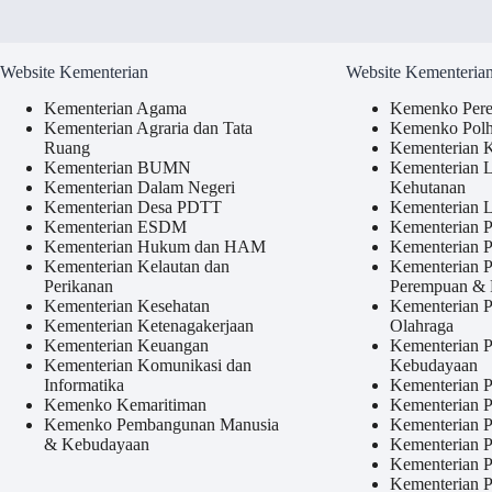
Website Kementerian
Website Kementeria
Kementerian Agama
Kemenko Per
Kementerian Agraria dan Tata
Kemenko Pol
Ruang
Kementerian 
Kementerian BUMN
Kementerian 
Kementerian Dalam Negeri
Kehutanan
Kementerian Desa PDTT
Kementerian L
Kementerian ESDM
Kementerian P
Kementerian Hukum dan HAM
Kementerian
Kementerian Kelautan dan
Kementerian 
Perikanan
Perempuan &
Kementerian Kesehatan
Kementerian 
Kementerian Ketenagakerjaan
Olahraga
Kementerian Keuangan
Kementerian P
Kementerian Komunikasi dan
Kebudayaan
Informatika
Kementerian 
Kemenko Kemaritiman
Kementerian 
Kemenko Pembangunan Manusia
Kementerian 
& Kebudayaan
Kementerian P
Kementerian P
Kementerian P