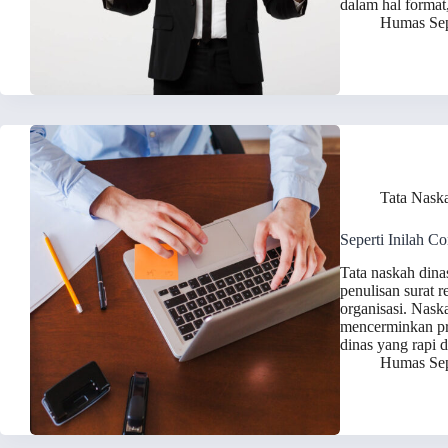
dalam hal format
Humas Sep
Tata Nask
Seperti Inilah C
Tata naskah dina
penulisan surat 
organisasi. Nask
mencerminkan pro
dinas yang rapi 
Humas Sep