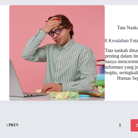
Tata Nask
8 Kesalahan Fat
Tata naskah dina
penting dalam li
hanya mencermin
informasi yang 
begitu, seringkal
Humas Sep
1
PREV