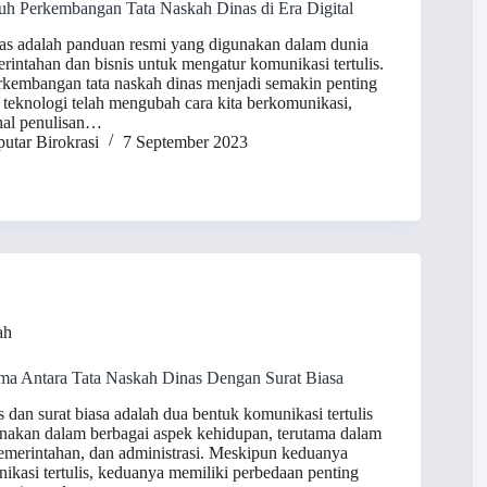
auh Perkembangan Tata Naskah Dinas di Era Digital
as adalah panduan resmi yang digunakan dalam dunia
erintahan dan bisnis untuk mengatur komunikasi tertulis.
perkembangan tata naskah dinas menjadi semakin penting
teknologi telah mengubah cara kita berkomunikasi,
hal penulisan…
utar Birokrasi
7 September 2023
ah
ma Antara Tata Naskah Dinas Dengan Surat Biasa
 dan surat biasa adalah dua bentuk komunikasi tertulis
akan dalam berbagai aspek kehidupan, terutama dalam
pemerintahan, dan administrasi. Meskipun keduanya
nikasi tertulis, keduanya memiliki perbedaan penting