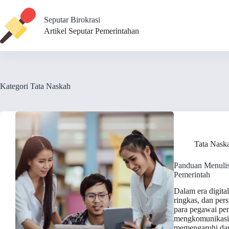
Skip
to
Seputar Birokrasi
content
Artikel Seputar Pemerintahan
Kategori
Tata Naskah
Tata Nask
Panduan Menulis 
Pemerintah
Dalam era digita
ringkas, dan per
para pegawai pem
mengkomunikasik
memengaruhi dan