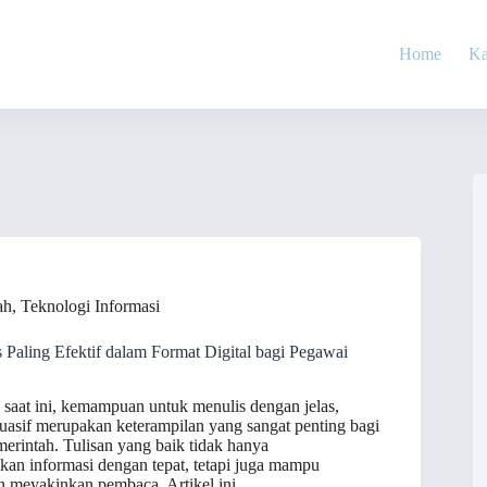
Home
Ka
ah
,
Teknologi Informasi
Paling Efektif dalam Format Digital bagi Pegawai
l saat ini, kemampuan untuk menulis dengan jelas,
suasif merupakan keterampilan yang sangat penting bagi
erintah. Tulisan yang baik tidak hanya
an informasi dengan tepat, tetapi juga mampu
 meyakinkan pembaca. Artikel ini…