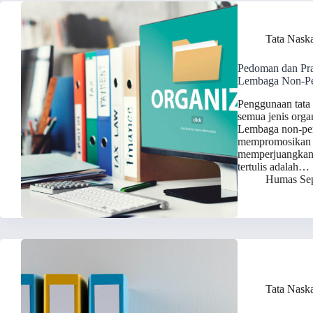
Tata Nask
Pedoman dan Pra
Lembaga Non-Pe
Penggunaan tata 
semua jenis orga
Lembaga non-peme
mempromosikan k
memperjuangkan 
tertulis adalah…
Humas Sep
Tata Nask