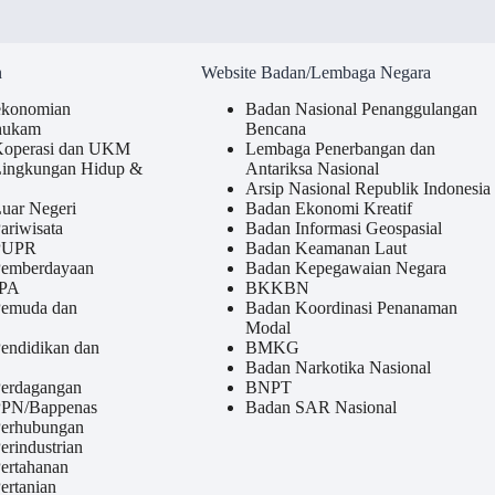
n
Website Badan/Lembaga Negara
ekonomian
Badan Nasional Penanggulangan
hukam
Bencana
Koperasi dan UKM
Lembaga Penerbangan dan
Lingkungan Hidup &
Antariksa Nasional
Arsip Nasional Republik Indonesia
uar Negeri
Badan Ekonomi Kreatif
ariwisata
Badan Informasi Geospasial
 PUPR
Badan Keamanan Laut
Pemberdayaan
Badan Kepegawaian Negara
 PA
BKKBN
Pemuda dan
Badan Koordinasi Penanaman
Modal
endidikan dan
BMKG
Badan Narkotika Nasional
Perdagangan
BNPT
PPN/Bappenas
Badan SAR Nasional
Perhubungan
erindustrian
ertahanan
ertanian