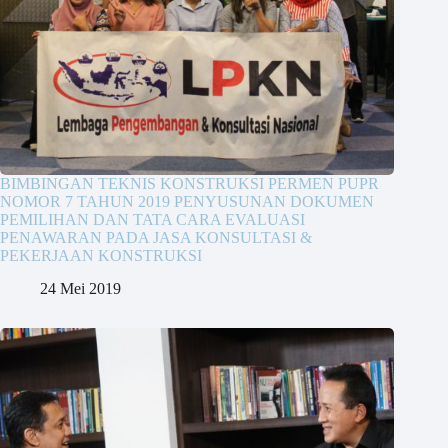
BIMBINGAN TEKNIS KONSTRUKSI PERMEN PUPR
NOMOR 7 TAHUN 2019 PENYUSUNAN DOKUMEN
PEMILIHAN DAN TATA CARA EVALUASI
PENAWARAN PADA JASA KONSULTASI &
PEKERJAAN KONSTRUKSI
24 Mei 2019