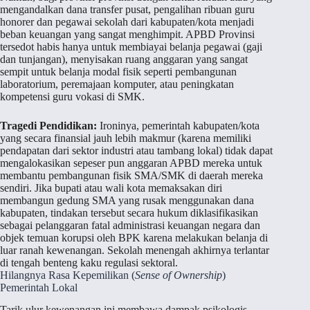
mengandalkan dana transfer pusat, pengalihan ribuan guru
honorer dan pegawai sekolah dari kabupaten/kota menjadi
beban keuangan yang sangat menghimpit. APBD Provinsi
tersedot habis hanya untuk membiayai belanja pegawai (gaji
dan tunjangan), menyisakan ruang anggaran yang sangat
sempit untuk belanja modal fisik seperti pembangunan
laboratorium, peremajaan komputer, atau peningkatan
kompetensi guru vokasi di SMK.
Tragedi Pendidikan:
Ironinya, pemerintah kabupaten/kota
yang secara finansial jauh lebih makmur (karena memiliki
pendapatan dari sektor industri atau tambang lokal) tidak dapat
mengalokasikan sepeser pun anggaran APBD mereka untuk
membantu pembangunan fisik SMA/SMK di daerah mereka
sendiri. Jika bupati atau wali kota memaksakan diri
membangun gedung SMA yang rusak menggunakan dana
kabupaten, tindakan tersebut secara hukum diklasifikasikan
sebagai pelanggaran fatal administrasi keuangan negara dan
objek temuan korupsi oleh BPK karena melakukan belanja di
luar ranah kewenangan. Sekolah menengah akhirnya terlantar
di tengah benteng kaku regulasi sektoral.
Hilangnya Rasa Kepemilikan (
Sense of Ownership
)
Pemerintah Lokal
Tarik ulur kewenangan ini membawa dampak psikologis-