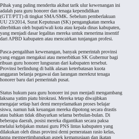
Pihak yang paling menderita akibat tarik ulur kewenangan ini
adalah para guru honorer dan tenaga kependidikan
(GTT/PTT) di tingkat SMA/SMK. Sebelum pemberlakuan
UU 23/2014, Surat Keputusan (SK) pengangkatan mereka
diterbitkan oleh bupati/wali kota atau kepala dinas kabupaten,
yang menjadi dasar legalitas mereka untuk menerima insentif
dari APBD kabupaten atau mencairkan tunjangan profesi.
Pasca-pengalihan kewenangan, banyak pemerintah provinsi
yang enggan mengakui atau menerbitkan SK Gubernur bagi
ribuan guru honorer lungsuran dari kabupaten tersebut.
Provinsi berlindung di balik alasan keterbatasan kuota
anggaran belanja pegawai dan larangan merekrut tenaga
honorer baru dari pemerintah pusat.
Status hukum para guru honorer ini pun menjadi mengambang
laksana yatim piatu birokrasi. Mereka tetap diwajibkan
mengajar setiap hari demi menyelamatkan proses belajar
siswa, namun hak keuangan mereka dipotong secara drastis
atau bahkan tidak dibayarkan selama berbulan-bulan. Di
beberapa daerah, posisi mereka digantikan secara paksa
melalui kebijakan mutasi guru PNS lintas kabupaten yang
dilakukan oleh dinas provinsi demi pemerataan rasio kelas,
tanpa mempertimbangkan aspek kemanusiaan dan ikatan