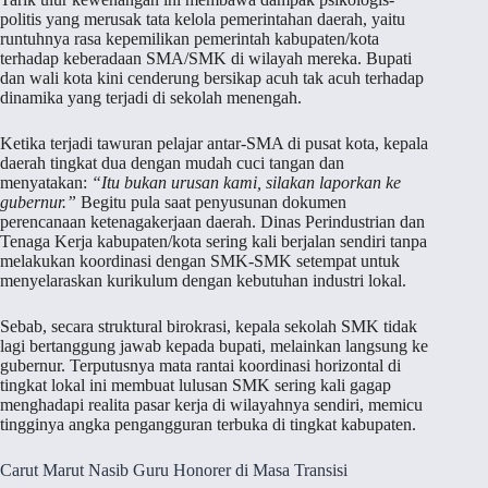
politis yang merusak tata kelola pemerintahan daerah, yaitu
runtuhnya rasa kepemilikan pemerintah kabupaten/kota
terhadap keberadaan SMA/SMK di wilayah mereka. Bupati
dan wali kota kini cenderung bersikap acuh tak acuh terhadap
dinamika yang terjadi di sekolah menengah.
Ketika terjadi tawuran pelajar antar-SMA di pusat kota, kepala
daerah tingkat dua dengan mudah cuci tangan dan
menyatakan:
“Itu bukan urusan kami, silakan laporkan ke
gubernur.”
Begitu pula saat penyusunan dokumen
perencanaan ketenagakerjaan daerah. Dinas Perindustrian dan
Tenaga Kerja kabupaten/kota sering kali berjalan sendiri tanpa
melakukan koordinasi dengan SMK-SMK setempat untuk
menyelaraskan kurikulum dengan kebutuhan industri lokal.
Sebab, secara struktural birokrasi, kepala sekolah SMK tidak
lagi bertanggung jawab kepada bupati, melainkan langsung ke
gubernur. Terputusnya mata rantai koordinasi horizontal di
tingkat lokal ini membuat lulusan SMK sering kali gagap
menghadapi realita pasar kerja di wilayahnya sendiri, memicu
tingginya angka pengangguran terbuka di tingkat kabupaten.
Carut Marut Nasib Guru Honorer di Masa Transisi