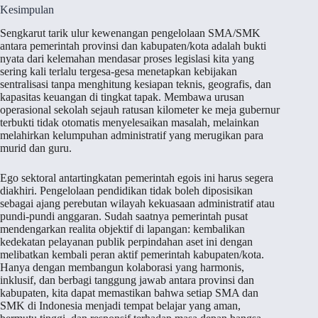
Kesimpulan
Sengkarut tarik ulur kewenangan pengelolaan SMA/SMK
antara pemerintah provinsi dan kabupaten/kota adalah bukti
nyata dari kelemahan mendasar proses legislasi kita yang
sering kali terlalu tergesa-gesa menetapkan kebijakan
sentralisasi tanpa menghitung kesiapan teknis, geografis, dan
kapasitas keuangan di tingkat tapak. Membawa urusan
operasional sekolah sejauh ratusan kilometer ke meja gubernur
terbukti tidak otomatis menyelesaikan masalah, melainkan
melahirkan kelumpuhan administratif yang merugikan para
murid dan guru.
Ego sektoral antartingkatan pemerintah egois ini harus segera
diakhiri. Pengelolaan pendidikan tidak boleh diposisikan
sebagai ajang perebutan wilayah kekuasaan administratif atau
pundi-pundi anggaran. Sudah saatnya pemerintah pusat
mendengarkan realita objektif di lapangan: kembalikan
kedekatan pelayanan publik perpindahan aset ini dengan
melibatkan kembali peran aktif pemerintah kabupaten/kota.
Hanya dengan membangun kolaborasi yang harmonis,
inklusif, dan berbagi tanggung jawab antara provinsi dan
kabupaten, kita dapat memastikan bahwa setiap SMA dan
SMK di Indonesia menjadi tempat belajar yang aman,