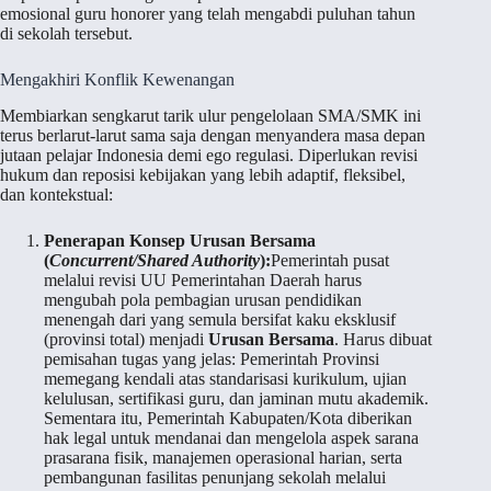
emosional guru honorer yang telah mengabdi puluhan tahun
di sekolah tersebut.
Mengakhiri Konflik Kewenangan
Membiarkan sengkarut tarik ulur pengelolaan SMA/SMK ini
terus berlarut-larut sama saja dengan menyandera masa depan
jutaan pelajar Indonesia demi ego regulasi. Diperlukan revisi
hukum dan reposisi kebijakan yang lebih adaptif, fleksibel,
dan kontekstual:
Penerapan Konsep Urusan Bersama
(
Concurrent/Shared Authority
):
Pemerintah pusat
melalui revisi UU Pemerintahan Daerah harus
mengubah pola pembagian urusan pendidikan
menengah dari yang semula bersifat kaku eksklusif
(provinsi total) menjadi
Urusan Bersama
. Harus dibuat
pemisahan tugas yang jelas: Pemerintah Provinsi
memegang kendali atas standarisasi kurikulum, ujian
kelulusan, sertifikasi guru, dan jaminan mutu akademik.
Sementara itu, Pemerintah Kabupaten/Kota diberikan
hak legal untuk mendanai dan mengelola aspek sarana
prasarana fisik, manajemen operasional harian, serta
pembangunan fasilitas penunjang sekolah melalui