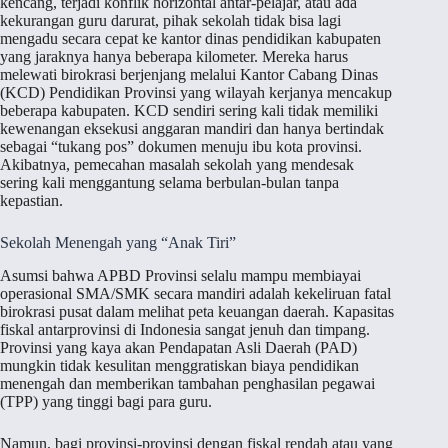
kencang, terjadi konflik horizontal antar-pelajar, atau ada
kekurangan guru darurat, pihak sekolah tidak bisa lagi
mengadu secara cepat ke kantor dinas pendidikan kabupaten
yang jaraknya hanya beberapa kilometer. Mereka harus
melewati birokrasi berjenjang melalui Kantor Cabang Dinas
(KCD) Pendidikan Provinsi yang wilayah kerjanya mencakup
beberapa kabupaten. KCD sendiri sering kali tidak memiliki
kewenangan eksekusi anggaran mandiri dan hanya bertindak
sebagai “tukang pos” dokumen menuju ibu kota provinsi.
Akibatnya, pemecahan masalah sekolah yang mendesak
sering kali menggantung selama berbulan-bulan tanpa
kepastian.
Sekolah Menengah yang “Anak Tiri”
Asumsi bahwa APBD Provinsi selalu mampu membiayai
operasional SMA/SMK secara mandiri adalah kekeliruan fatal
birokrasi pusat dalam melihat peta keuangan daerah. Kapasitas
fiskal antarprovinsi di Indonesia sangat jenuh dan timpang.
Provinsi yang kaya akan Pendapatan Asli Daerah (PAD)
mungkin tidak kesulitan menggratiskan biaya pendidikan
menengah dan memberikan tambahan penghasilan pegawai
(TPP) yang tinggi bagi para guru.
Namun, bagi provinsi-provinsi dengan fiskal rendah atau yang