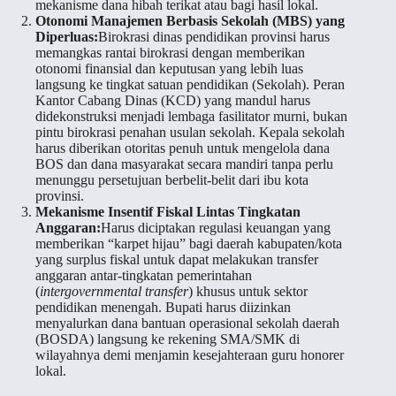
mekanisme dana hibah terikat atau bagi hasil lokal.
Otonomi Manajemen Berbasis Sekolah (MBS) yang
Diperluas:
Birokrasi dinas pendidikan provinsi harus
memangkas rantai birokrasi dengan memberikan
otonomi finansial dan keputusan yang lebih luas
langsung ke tingkat satuan pendidikan (Sekolah). Peran
Kantor Cabang Dinas (KCD) yang mandul harus
didekonstruksi menjadi lembaga fasilitator murni, bukan
pintu birokrasi penahan usulan sekolah. Kepala sekolah
harus diberikan otoritas penuh untuk mengelola dana
BOS dan dana masyarakat secara mandiri tanpa perlu
menunggu persetujuan berbelit-belit dari ibu kota
provinsi.
Mekanisme Insentif Fiskal Lintas Tingkatan
Anggaran:
Harus diciptakan regulasi keuangan yang
memberikan “karpet hijau” bagi daerah kabupaten/kota
yang surplus fiskal untuk dapat melakukan transfer
anggaran antar-tingkatan pemerintahan
(
intergovernmental transfer
) khusus untuk sektor
pendidikan menengah. Bupati harus diizinkan
menyalurkan dana bantuan operasional sekolah daerah
(BOSDA) langsung ke rekening SMA/SMK di
wilayahnya demi menjamin kesejahteraan guru honorer
lokal.